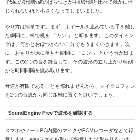
で5回の計測数値のばらつきが手動計測と比べて俄かに信
じられないほど小さくなってしまいました。
やり方は簡単です。まず、ホイールを止めている手を離し
た瞬間に、棒で机を 「カン!」 と叩きます。このタイミン
グは、何かとおぼつかない自分でもうまくいきます。次
に、おもりが床に落ちた瞬間に 「コン!」 という音が出ま
す。この2つの音を録音して、その波形の立ち上がり時刻
から時間間隔を読み取ります。
音速が有限であることも侮れませんから、マイクロフォン
を2つの音源から同じ距離に置くと良いでしょう。
SoundEngine Freeで波形を確認する
スマホやノートPC内臓のマイクやPCMレコーダなどで録
音します。wavファイル形式で録音した波形を見るには、