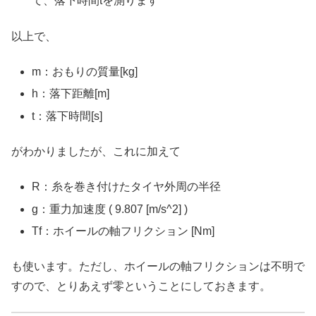
て、落下時間tを測ります
以上で、
m：おもりの質量[kg]
h：落下距離[m]
t：落下時間[s]
がわかりましたが、これに加えて
R：糸を巻き付けたタイヤ外周の半径
g：重力加速度 ( 9.807 [m/s^2] )
Tf：ホイールの軸フリクション [Nm]
も使います。ただし、ホイールの軸フリクションは不明で
すので、とりあえず零ということにしておきます。