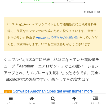
LINE
コピー
2020.10.08
CBN BlogはAmazonアソシエイトとして適格販売により紹介料を
得て、良質なコンテンツの作成のために役立てています。当サイ
ト内のリンク経由で
Amazonにて何らかのお買い物
をしていただ
くと、大変助かります。いつもご支援ありがとうございます
シュワルベが2015年に発表し話題になっていた超軽量チ
ューブ「Aerothan（エアロザン）」がこの度バージョン
アップされ、リムブレーキ対応になったそうです。完全に
Tubolito対抗の製品ですが、果たしてその実力は!?
Schwalbe Aerothan tubes get even lighter, more
参考
durable, and rim brake compatible!
メニュー
ホーム
検索
トップ
サイドバー
Aerothan Tube – schwalbe.com
公式