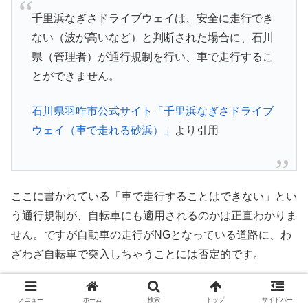
千里浜なぎさドライブウェイは、安全に走行でき
ない（波が高いなど）と判断された場合に、石川
県（管理者）が通行規制を行い、車で走行するこ
とができません。
石川県羽咋市公式サイト「千里浜なぎさドライブ
ウェイ（車で走れる砂浜）」
より引用
ここに書かれている「車で走行することはできない」とい
う通行規制が、自転車にも適用されるのかは正直わかりま
せん。ですが自動車の走行がNGとなっている道路に、わ
ざわざ自転車で突入しちゃうことには否定的です。
つまるところ、走れるかどうかは「当日になってみないと
メニュー
ホーム
検索
トップ
サイドバー
わからない」ということ。当日朝早めからの情報収集はも