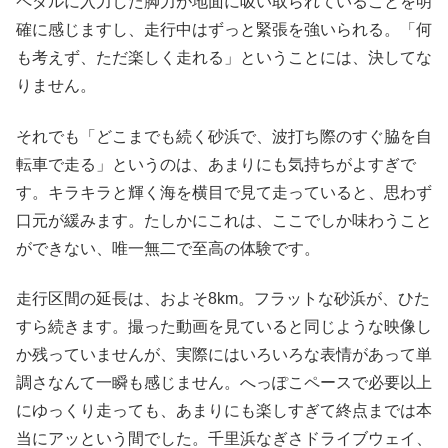
ペダルに入力した脚力が地面に吸い取られていることを明
確に感じますし、走行中はずっと緊張を強いられる。「何
も考えず、ただ楽しく走れる」ということには、決してな
りません。
それでも「どこまでも続く砂浜で、波打ち際のすぐ脇を自
転車で走る」というのは、あまりにも気持ちがよすぎで
す。キラキラと輝く海を横目で見て走っていると、思わず
口元が緩みます。たしかにこれは、ここでしか味わうこと
ができない、唯一無二で至高の体験です。
走行区間の延長は、およそ8km。フラットな砂浜が、ひた
すら続きます。撮った動画を見ていると同じような映像し
か残っていませんが、実際にはいろいろな表情があって単
調さなんて一瞬も感じません。へっぽこペースで必要以上
にゆっくり走っても、あまりにも楽しすぎて終点までは本
当にアッという間でした。千里浜なぎさドライブウェイ、