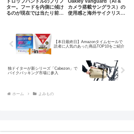
ドロップハンドルのブリフ
Oakley Vanguard（AI &
ター。フードを内側に傾け
カメラ搭載サングラス）の
るのが現在では当たり前？
使用感と海外サイクリスト
（海外掲示板から）
の反応
【本日最終日】Amazonタイムセールで
読者に人気のあった商品TOP10をご紹介
独ドイターが新シリーズ「Cabezon」で
バイクパッキング市場に参入
ホーム
よみもの