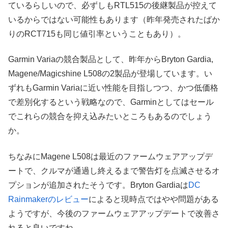
ているらしいので、必ずしもRTL515の後継製品が控えて
いるからではない可能性もあります（昨年発売されたばか
りのRCT715も同じ値引率ということもあり）。
Garmin Variaの競合製品として、昨年からBryton Gardia,
Magene/Magicshine L508の2製品が登場しています。い
ずれもGarmin Variaに近い性能を目指しつつ、かつ低価格
で差別化するという戦略なので、Garminとしてはセール
でこれらの競合を抑え込みたいところもあるのでしょう
か。
ちなみにMagene L508は最近のファームウェアアップデ
ートで、クルマが通過し終えるまで警告灯を点滅させるオ
プションが追加されたそうです。Bryton Gardiaは
DC
Rainmakerのレビュー
によると現時点ではやや問題がある
ようですが、今後のファームウェアアップデートで改善さ
れると良いですね。