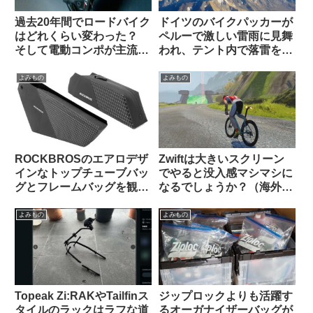
過去20年間でロードバイク
ドイツのバイクパッカーが
はどれくらい変わった？
ペルーで激しい雷雨に見舞
そして電動コンポが主流に
われ、テント内で落雷を受
なった本当の理由とは（海
けて亡くなる（海外掲示板
外掲示板でのオピニオン観
から）
よみもの
よみもの
察）
ROCKBROSのエアロデザ
Zwiftは大きいスクリーン
インなトップチューブバッ
でやると没入感マシマシに
グとフレームバッグを観察
なるでしょうか？（海外掲
してみよう
示板から）
よみもの
よみもの
Topeak Zi:RAKやTailfinス
ジップロックよりも活躍す
タイルのラックはラフな道
るオーガナイザーバッグが