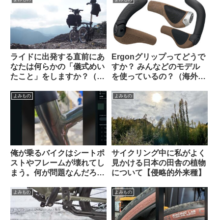
ライドに出発する直前にあ
Ergonグリップってどうで
なたは何らかの「儀式めい
すか？ みんなどのモデル
たこと」をしますか？（海
を使っているの？（海外掲
外掲示板から）
示板から）
よみもの
よみもの
俺が乗るバイクはシートポ
サイクリング中に私がよく
ストやフレームが壊れてし
見かける日本の田舎の植物
まう。何が問題なんだろ
について【侵略的外来種】
う…【未解決問題・海外掲
示板より】
よみもの
よみもの