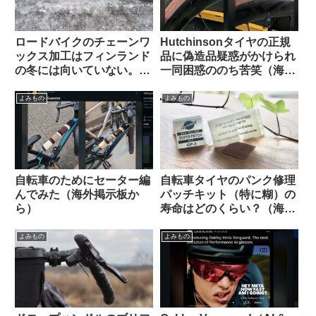
ロードバイクのチェーンワ
Hutchinsonタイヤの正規
ックス加工はフィンランド
品に偽造品疑惑がかけられ
の冬には向いていない。大
一同困惑ののち苦笑（海外
雨や砂泥等のウェット環境
掲示板から）
でも弱い？（海外掲示板か
よみもの
よみもの
ら）
自転車のためにセーター編
自転車タイヤのパンク修理
んでみた（海外掲示板か
パッチキット（特に糊）の
ら）
寿命はどのくらい？（海外
掲示板から）
よみもの
よみもの