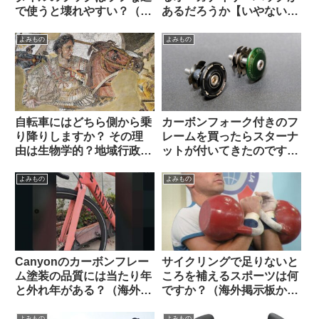
で使うと壊れやすい？（海
あるだろうか【いやない・
外掲示板から）
海外掲示板から】
よみもの
よみもの
自転車にはどちら側から乗
カーボンフォーク付きのフ
り降りしますか？ その理
レームを買ったらスターナ
由は生物学的？地域行政
ットが付いてきたのですが
的？それとも…【海外掲示
使っても良いのでしょうか
板から】
（海外掲示板から）
よみもの
よみもの
Canyonのカーボンフレー
サイクリングで足りないと
ム塗装の品質には当たり年
ころを補えるスポーツは何
と外れ年がある？（海外掲
ですか？（海外掲示板か
示板から）
ら）
よみもの
よみもの