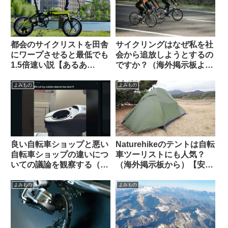
都会のサイクリストを田舎
サイクリングはなぜ私を社
にワープさせると最低でも
会から追放しようとするの
1.5倍速い説【あるあ
ですか？（海外掲示板よ
る？】
り）
よみもの
よみもの
良い自転車ショップと悪い
Naturehikeのテントは自転
自転車ショップの違いにつ
車ツーリストにも人気？
いての議論を観察する（海
（海外掲示板から）【安
外掲示板から）
い・丈夫・簡単・壊れても
泣かない価格】
よみもの
よみもの