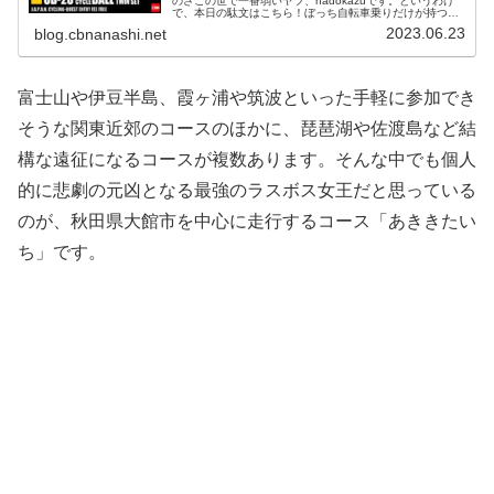
のさこの世で一番弱いヤツ、nadokazuです。というわけ
で、本日の駄文はこちら！ぼっち自転車乗りだけが持つ、
圧倒的な自由。気の合う仲間たちとワイワイ走って楽しく
2023.06.23
blog.cbnanashi.net
過ごす、リア充自転車乗りの...
富士山や伊豆半島、霞ヶ浦や筑波といった手軽に参加でき
そうな関東近郊のコースのほかに、琵琶湖や佐渡島など結
構な遠征になるコースが複数あります。そんな中でも個人
的に悲劇の元凶となる最強のラスボス女王だと思っている
のが、秋田県大館市を中心に走行するコース「あききたい
ち」です。