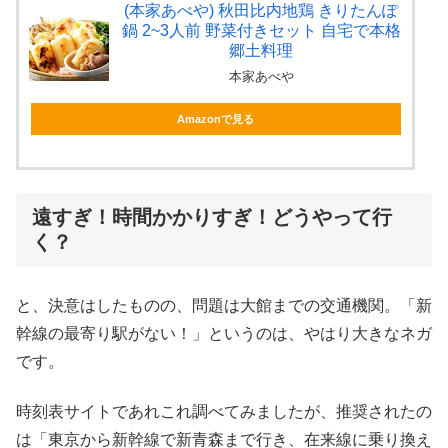
(本家あべや) 秋田比内地鶏 きりたんぽ
鍋 2~3人前 野菜付きセット 自宅で本格
郷土料理
本家あべや
Amazonで見る
遠すぎ！時間かかりすぎ！どうやって行
く？
と、決意はしたものの、問題は大館までの交通機関。「新
幹線の最寄り駅がない！」というのは、やはり大きなネガ
です。
時刻表サイトであれこれ調べてみましたが、推奨されたの
は「東京から新幹線で新青森まで行き、在来線に乗り換え