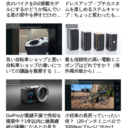
次のバイクをDi2搭載モデ
ドレスアップ・プチカスタ
ルにするかどうか悩んでい
ムを楽しめるステムキャッ
る君の背中を押すだけのコ
プ：ちょっと変わったもの
メントを集めてみた
を10品セレクトしてみまし
た【ギフトにも好適】
よみもの
よみもの
良い自転車ショップと悪い
最も信頼性の高い電動ミニ
自転車ショップの違いにつ
ポンプはどれですか？（海
いての議論を観察する（海
外掲示板から）
外掲示板から）
【CYCPLUS / Muc Off /
Silca / Fanttik / Trek /
よみもの
よみもの
Fumpa Pumpa】
GoProが業績不振で売却を
小径車の長所っていったい
模索中？1年以内に操業継
何？（20インチミニベロで
続が困難になるとの見方も
3000kmブルベに出かけま