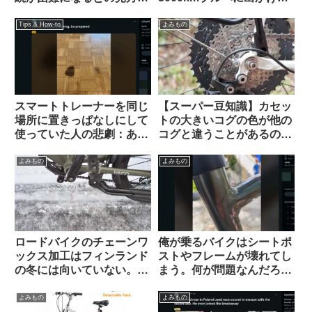
（海外掲示板から）
す、という海外掲示板での
スレッドから）
Tips & How-to
よみもの
スマートトレーナーを同じ
【スーパー豆知識】カセッ
場所に置きっぱなしにして
トの大きいコグの色が他の
使っていた人の悲劇：あな
コグと違うことがあるのは
たの家は大丈夫？（海外掲
なぜですか
示板から）
よみもの
よみもの
ロードバイクのチェーンワ
俺が乗るバイクはシートポ
ックス加工はフィンランド
ストやフレームが壊れてし
の冬には向いていない。大
まう。何が問題なんだろ
雨や砂泥等のウェット環境
う…【未解決問題・海外掲
でも弱い？（海外掲示板か
示板より】
よみもの
よみもの
ら）