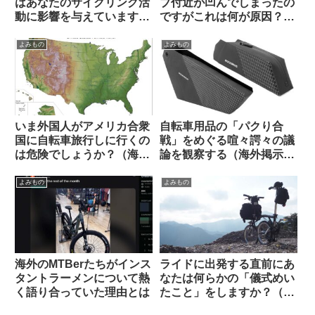
はあなたのサイクリング活
ブ付近が凹んでしまったの
動に影響を与えています
ですがこれは何が原因？
か？（アンケート結果&プ
（海外掲示板から）
チ考察）
よみもの
よみもの
いま外国人がアメリカ合衆
自転車用品の「パクり合
国に自転車旅行しに行くの
戦」をめぐる喧々諤々の議
は危険でしょうか？（海外
論を観察する（海外掲示板
掲示板から）
から）
よみもの
よみもの
海外のMTBerたちがインス
ライドに出発する直前にあ
タントラーメンについて熱
なたは何らかの「儀式めい
く語り合っていた理由とは
たこと」をしますか？（海
外掲示板から）