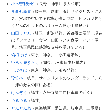
小木曽製粉所
（長野・神奈川県大和市）
食事処新道
（埼玉県上尾市、荒川サイクリストに人
気、穴場で空いてる確率が高い割に、ヒレカツ丼と
うどんのセットのボリューム感が丁度良い）
山田うどん
（埼玉・所沢発祥、首都圏に展開、現在
は「ファミリー食堂 山田うどん食堂」という屋
号。埼玉県民に熱烈な支持を受けている）
箱根そば
（東京・神奈川、小田急沿線）
いろり庵きらく
（関東、JR東日本駅構内）
しぶそば
（東京・神奈川、渋谷発祥）
珍竹林
（岐阜、サイクリストのワンダーランド、八
百津の激坂の懐にある）
けんぞう
（福井・永平寺福井自転車道の近く）
つるつる
（福井）
どんどん庵
（東海地区＝愛知県、岐阜県、三重県）