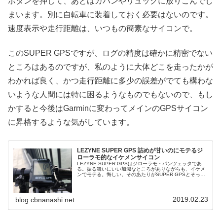
ボタンを押して、あとはカバンやリュックに放りこんでし
まいます。別に自転車に装着しておく必要はないのです。
速度表示や走行距離は、いつもの簡素なサイコンで。
このSUPER GPSですが、ログの精度は確かに精密でない
ところはあるのですが、私のように大体どこを走ったかが
わかれば良く、かつ走行距離に多少の誤差がでても構わな
いような人間には特に困るようなものでもないので、もし
かすると今後はGarminに変わってメインのGPSサイコン
に昇格するような気がしています。
LEZYNE SUPER GPS 詰めが甘いのにモテるジ
ローラモ的なイケメンサイコン
LEZYNE SUPER GPSはジローラモ・パンツェッタであ
る。振る舞いにいい加減なところがありながらも、イケメ
ンでモテる。悔しい。そのあたりがSUPER GPSとそっく
りなのである。 View this post on Instagra...
2019.02.23
blog.cbnanashi.net