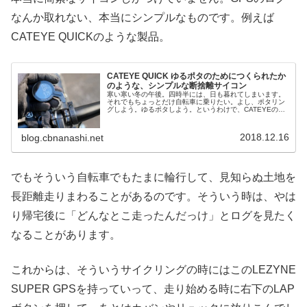
なんか取れない、本当にシンプルなものです。例えば
CATEYE QUICKのような製品。
CATEYE QUICK ゆるポタのためにつくられたか
のような、シンプルな断捨離サイコン
寒い寒い冬の午後。四時半には、日も暮れてしまいます。
それでもちょっとだけ自転車に乗りたい。よし、ポタリン
グしよう。ゆるポタしよう。というわけで、CATEYEの最
新サイコン「QUICK」を取り付けたシティサイクルで、近
所徘徊に出かけてみました...
2018.12.16
blog.cbnanashi.net
でもそういう自転車でもたまに輪行して、見知らぬ土地を
長距離走りまわることがあるのです。そういう時は、やは
り帰宅後に「どんなとこ走ったんだっけ」とログを見たく
なることがあります。
これからは、そういうサイクリングの時にはこのLEZYNE
SUPER GPSを持っていって、走り始める時に右下のLAP