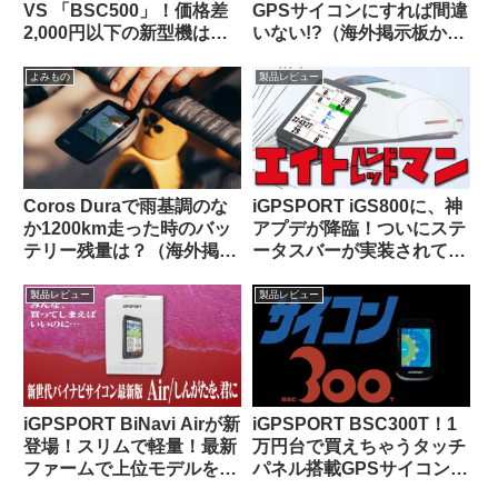
VS 「BSC500」！価格差
GPSサイコンにすれば間違
2,000円以下の新型機は、
いない!?（海外掲示板か
どっちを選べば幸せになれ
ら）
るの？
よみもの
製品レビュー
Coros Duraで雨基調のな
iGPSPORT iGS800に、神
か1200km走った時のバッ
アプデが降臨！ついにステ
テリー残量は？（海外掲示
ータスバーが実装されて俺
板から）
様大歓喜！！
製品レビュー
製品レビュー
iGPSPORT BiNavi Airが新
iGPSPORT BSC300T！1
登場！スリムで軽量！最新
万円台で買えちゃうタッチ
ファームで上位モデルを下
パネル搭載GPSサイコンっ
剋上！？
て、使いものになるの？