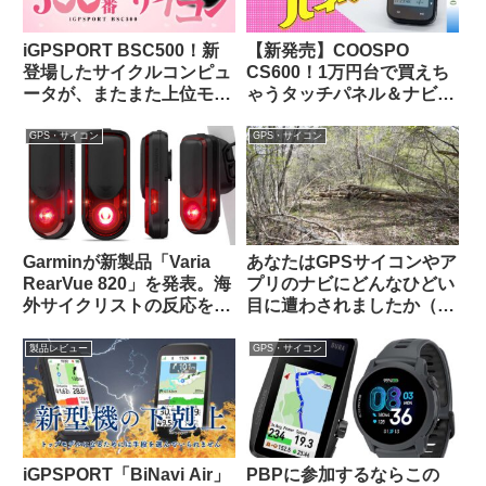
iGPSPORT BSC500！新
【新発売】COOSPO
登場したサイクルコンピュ
CS600！1万円台で買えち
ータが、またまた上位モデ
ゃうタッチパネル＆ナビ対
ルを下剋上してきた件。
応GPSサイクルコンピュー
タの実力って、どんな感
GPS・サイコン
GPS・サイコン
じ？
Garminが新製品「Varia
あなたはGPSサイコンやア
RearVue 820」を発表。海
プリのナビにどんなひどい
外サイクリストの反応を観
目に遭わされましたか（海
察してみよう
外掲示板から）
製品レビュー
GPS・サイコン
iGPSPORT「BiNavi Air」
PBPに参加するならこの