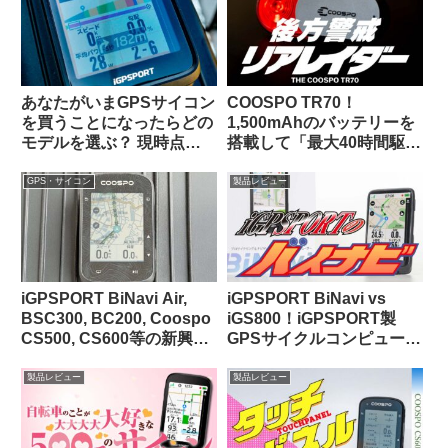
あなたがいまGPSサイコン
COOSPO TR70！
を買うことになったらどの
1,500mAhのバッテリーを
モデルを選ぶ？ 現時点で
搭載して「最大40時間駆
のベストバリュー製品はど
動」を謳うリアビューレー
れ？【海外掲示板から・
ダーが爆誕！！【クーポン
GPS・サイコン
製品レビュー
2025年10月】
あります】
iGPSPORT BiNavi Air,
iGPSPORT BiNavi vs
BSC300, BC200, Coospo
iGS800！iGPSPORT製
CS500, CS600等の新興中
GPSサイクルコンピュータ
華ブランドGPSサイコンに
の頂点はどっちだ？
ついての最近の海外サイク
製品レビュー
製品レビュー
リストによる評価（海外掲
示板から）