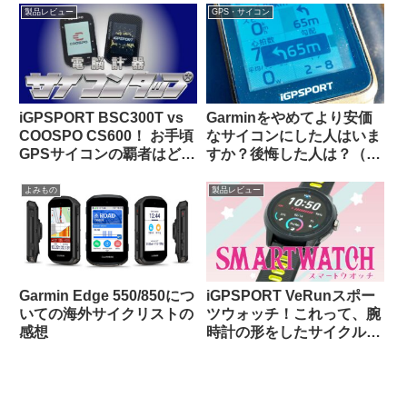
製品レビュー
GPS・サイコン
iGPSPORT BSC300T vs
Garminをやめてより安価
COOSPO CS600！ お手頃
なサイコンにした人はいま
GPSサイコンの覇者はどっ
すか？後悔した人は？（海
ちだ！？
外掲示板から）【COROS /
iGPSportの最新評価】
よみもの
製品レビュー
Garmin Edge 550/850につ
iGPSPORT VeRunスポー
いての海外サイクリストの
ツウォッチ！これって、腕
感想
時計の形をしたサイクルコ
ンピュータなのでは…？