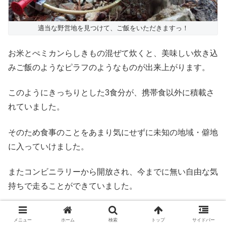
適当な野営地を見つけて、ご飯をいただきますっ！
お米とぺミカンらしきもの混ぜて炊くと、美味しい炊き込
みご飯のようなピラフのようなものが出来上がります。
このようにきっちりとした3食分が、携帯食以外に積載さ
れていました。
そのため食事のことをあまり気にせずに未知の地域・僻地
に入っていけました。
またコンビニラリーから開放され、今までに無い自由な気
持ちで走ることができていました。
まとめ：自転車キャンツーを楽しめたのか
メニュー
ホーム
検索
トップ
サイドバー