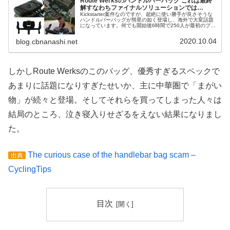
Route Werksのハンドルバーバッグ これは最終
解すなわちファイナルソリューションでは…
Kickstarter案件なのですが、超絶に使い勝手が良さそうな
ハンドルバーバッグが彗星の如く登場し、海外で大変話題
になっています。何でも開始後6時間で250人が最初のプレ
ッジに申し込み、プロジェクトのファンディングが達成さ
れたのだそうです...
2020.10.04
blog.cbnanashi.net
しかしRoute Werksのこのバッグ、優秀すぎるスペックで
あまりに話題になりすぎたせいか、主に中華圏で「まがい
物」が続々と登場。そしてそれらを買ってしまった人々は
結局のところ、泣き寝入りせざるをえない結果になりまし
た。
The curious case of the handlebar bag scam –
出典
CyclingTips
目次