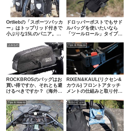
Ortliebの「スポーツパッカ
ドロッパーポストでもサド
ー」はトップリッド付きで
ルバッグを使いたいなら
小ぶりな15Lのパニア。ど
「ツールロール」タイプも
んな特徴があり、どんな使
検討してみよう
い方に向いている？
よみもの
Tips & How-to
ROCKBROSのバッグはお
RIXEN&KAUL(リクセン&
買い得ですか、それとも避
カウル) フロントアタッチ
けるべきですか？（海外掲
メントの仕組みと取り付け
示板から）
方法 KF852 KF810
Tips & How-to
製品レビュー