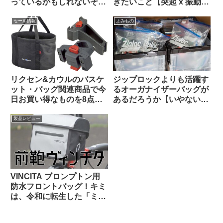
っているかもしれないぞ
きたいこと【突起 x 振動
【高温多湿な時期にこそや
＝】
っておきたいメンテナン
セール情報
よみもの
ス】
リクセン&カウルのバスケ
ジップロックよりも活躍す
ット・バッグ関連商品で今
るオーガナイザーバッグが
日お買い得なものを8点ご
あるだろうか【いやない・
紹介します
海外掲示板から】
製品レビュー
VINCITA ブロンプトン用
防水フロントバッグ！キミ
は、令和に転生した「ミニ
Oバッグ」…なのか？