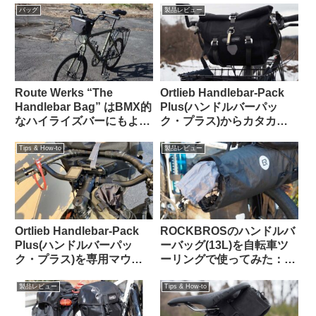
ャンプ・輪行でも】
バッグ
製品レビュー
Route Werks “The
Ortlieb Handlebar-Pack
Handlebar Bag” はBMX的
Plus(ハンドルバーパッ
なハイライズバーにもよく
ク・プラス)からカタカタ
似合うことに気が付いた
という異音が聞こえる原因
【Tern CRESTで使う】
はこれだった【豆感想】
Tips & How-to
製品レビュー
Ortlieb Handlebar-Pack
ROCKBROSのハンドルバ
Plus(ハンドルバーパッ
ーバッグ(13L)を自転車ツ
ク・プラス)を専用マウン
ーリングで使ってみた：機
トを使わずにフロントラッ
能性合格・質感も高級感が
クに置いてみた
あり使っていて気持ちが良
製品レビュー
Tips & How-to
い