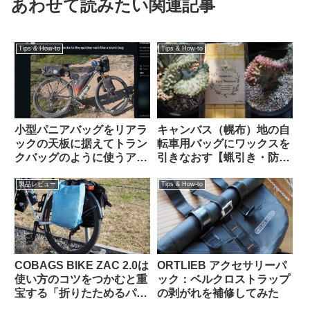
あわせて読みたい関連記事
Tips & How-to
Tips & How-to
小型パニアバッグをリアラ
キャンバス（幌布）地の自
ックの天板に据えてトラン
転車用バッグにワックスを
クバッグのように使うアイ
引きなおす【蝋引き・防水
デアを発見（海外掲示板か
加工】
ら）Ortlieb Gravel-Pack /
製品レビュー
Tips & How-to
Quick-Rack
COBAGS BIKE ZAC 2.0は
ORTLIEB アクセサリーパ
使い方のコツをつかむと重
ック：ベルクロストラップ
宝する「折りたためるパニ
の剥がれを補修してみた
アバッグ」【買い出し・キ