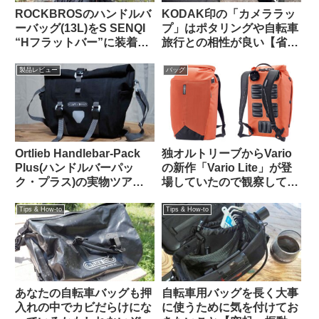
ROCKBROSのハンドルバ
KODAK印の「カメララッ
ーバッグ(13L)をS SENQI
プ」はポタリングや自転車
“Hフラットバー”に装着す
旅行との相性が良い【省ス
る【JONES H BAR +
ペース・クッション・撥
ORTLIEB HANDLEBAR
水】
製品レビュー
バッグ
PACK 下位互換】
Ortlieb Handlebar-Pack
独オルトリーブからVario
Plus(ハンドルバーパッ
の新作「Vario Lite」が登
ク・プラス)の実物ツア
場していたので観察してみ
ー：外観と仕様を観察して
よう
みよう
Tips & How-to
Tips & How-to
あなたの自転車バッグも押
自転車用バッグを長く大事
入れの中でカビだらけにな
に使うために気を付けてお