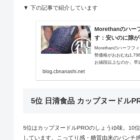
▼ 下の記事で紹介しています
Morethanのハ
す：安いのに隙が
Morethanのハーフ
勢価格がおおむね1,7
お値段以上なのか。早
パ...
blog.cbnanashi.net
5位 日清食品 カップヌードルP
5位はカップヌードルPROのしょうゆ味。10
しています。こってり感・糖質由来のパンチ