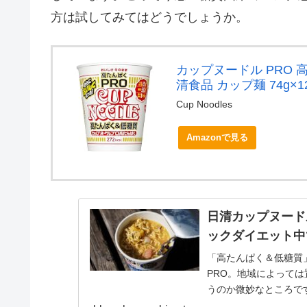
方は試してみてはどうでしょうか。
カップヌードル PRO 
清食品 カップ麺 74g×1
Cup Noodles
Amazonで見る
日清カップヌード
ックダイエット中
「高たんぱく＆低糖質
PRO。地域によって
うのか微妙なところで
最近「高脂肪・タンパク質