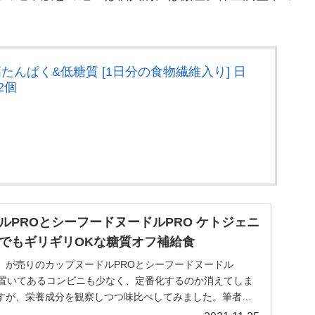
高たんぱく&低糖質 [1日分の食物繊維入り] 日
2個
ルPROとシーフードヌードルPRO ケトジェニ
でもギリギリOKな糖質オフ補給食
」が売りのカップヌードルPROとシーフードヌードル
は置いてあるコンビニも少なく、定番化するのか消えてしま
すが、栄養成分を観察しつつ味比べしてみました。筆者は
...