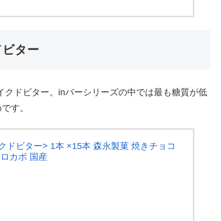
ドビター
イクドビター。inバーシリーズの中では最も糖質が低
めです。
クドビター> 1本 ×15本 森永製菓 焼きチョコ
 ロカボ 国産