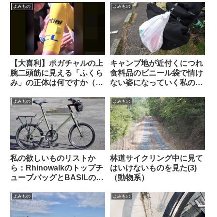
よみもの
よみもの
【大喜利】ポガチャルの上
キャンプ地が近付くにつれ
腕二頭筋に見える「ふくら
食料品のビニール袋で情け
み」の正体は何ですか（海
ない姿になっていく私の愛
外掲示板から）
車【自転車キャンツーある
ある】
よみもの
よみもの
私の欲しいものリストか
林道サイクリング中に見て
ら：Rhinowalkのトップチ
はいけないものを見た(3)
ューブバッグとBASILのポ
（動物系）
ートランドフロントキャリ
ア
よみもの
よみもの