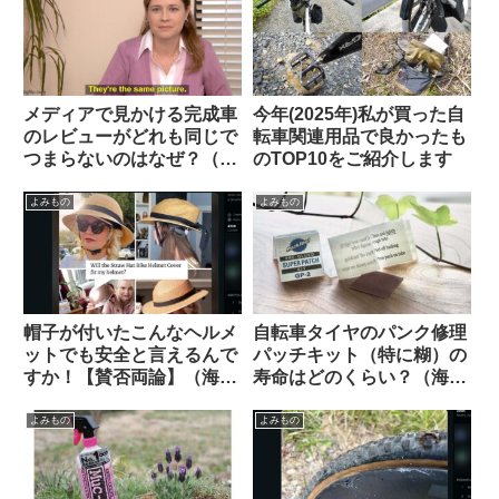
メディアで見かける完成車
今年(2025年)私が買った自
のレビューがどれも同じで
転車関連用品で良かったも
つまらないのはなぜ？（海
のTOP10をご紹介します
外掲示板から）
よみもの
よみもの
帽子が付いたこんなヘルメ
自転車タイヤのパンク修理
ットでも安全と言えるんで
パッチキット（特に糊）の
すか！【賛否両論】（海外
寿命はどのくらい？（海外
掲示板から）
掲示板から）
よみもの
よみもの