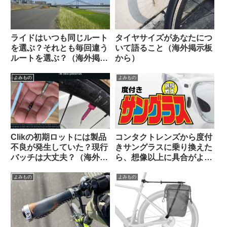
ライドはいつも同じルート
タイヤサイズがあなたにつ
を選ぶ？それとも毎回違う
いて語ること（海外掲示板
ルートを選ぶ？（海外掲示
から）
板から）
よみもの
よみもの
Clikの初期ロットには製品
コンタクトレンズから度付
不良が発生していた？現行
きサングラスに乗り換えた
バッチは大丈夫？（海外掲
ら、想像以上に具合がよか
示板から）
った話。
よみもの
よみもの