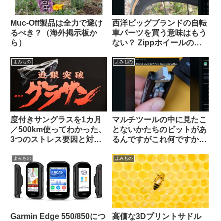
Muc-Off製品は全力で避け
西洋ビッグブランドの自転
るべき？（海外掲示板か
車パーツを買う意味はもう
ら）
ない？ Zippホイールの生
涯製品保証を拒否された人
の経緯報告が大きい話題に
よみもの
よみもの
度付きサングラスを1カ月
マルチツールの中に見たこ
／500km使ってわかった、
とないかたちのビットがあ
3つのストレス要因と対策
るんですがこれ何ですか？
不能な弱点とは？【ひとつ
【滅多に使わないけどない
は解決策あり】
と詰むやつ】
よみもの
よみもの
Garmin Edge 550/850につ
高価な3Dプリントサドル