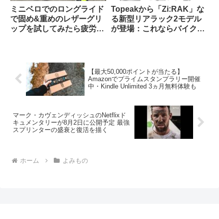
ミニベロでのロングライド
Topeakから「Zi:RAK」な
で固め&重めのレザーグリ
る新型リアラック2モデル
ップを試してみたら疲労が
が登場：これならバイクパ
少なかった【THEODORE
ッキング派・パニア派どち
CYCLE GRIP】
らも納得？
【最大50,000ポイントが当たる】
Amazonでプライムスタンプラリー開催
中・Kindle Unlimited 3ヵ月無料体験も
マーク・カヴェンディッシュのNetflixド
キュメンタリーが8月2日に公開予定 最強
スプリンターの盛衰と復活を描く
ホーム
よみもの