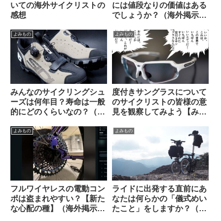
いての海外サイクリストの
には値段なりの価値はある
感想
でしょうか？（海外掲示板
から）
よみもの
よみもの
みんなのサイクリングシュ
度付きサングラスについて
ーズは何年目？寿命は一般
のサイクリストの皆様の意
的にどのくらいなの？（海
見を観察してみよう【みん
外掲示板から）
なちがって、みんない
い。】
よみもの
よみもの
フルワイヤレスの電動コン
ライドに出発する直前にあ
ポは盗まれやすい？【新た
なたは何らかの「儀式めい
な心配の種】（海外掲示板
たこと」をしますか？（海
から）
外掲示板から）