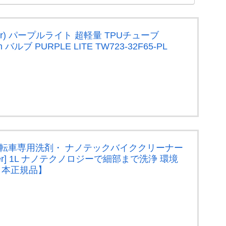
cer) パープルライト 超軽量 TPUチューブ
m バルブ PURPLE LITE TW723-32F65-PL
フ) 自転車専用洗剤・ ナノテックバイククリーナー
Cleaner] 1L ナノテクノロジーで細部まで洗浄 環境
 【日本正規品】