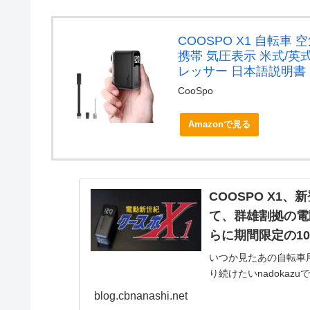
COOSPO X1 自転車 
携帯 気圧表示 米式/英
レッサー 日本語説明書
CooSpo
Amazonで見る
COOSPO X1
て、群雄割拠の電
らに期間限定の1
いつか見たあの自転車
り続けたいnadoka
電動ポンプ、その名も
blog.cbnanashi.net
イライトな...