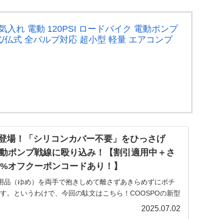
空気入れ 電動 120PSI ロードバイク 電動ポンプ
式/仏式 全バルブ対応 超小型 軽量 エアコンプ
、新登場！「シリコンカバー不要」をひっさげ
動ポンプ戦線に殴り込み！【割引適用中＋さ
0%オフクーポンコードあり！】
用品（ゆめ）を両手で抱きしめて離さずあきらめずにポチ
zuです。というわけで、今回の駄文はこちら！COOSPOの新型
X1！！サイコンやセンサー、モバイルバッテリー兼用のデ
2025.07.02