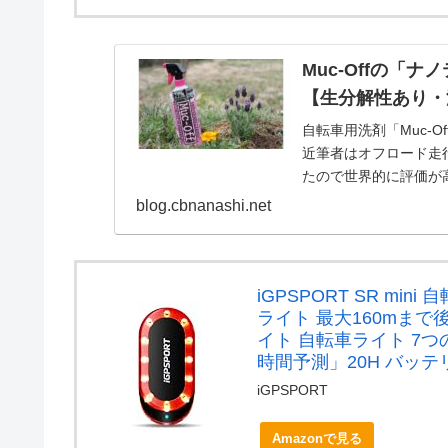
Muc-Offの「
【生分解性あり・
自転車用洗剤「Muc-
近筆者はオフロード走
たので世界的に評価が
のような状態だと...
blog.cbnanashi.net
iGPSPORT SR m
ライト 最大160mま
イト 自転車ライト 7
時間予測」20H バッテ
iGPSPORT
Amazonで見る