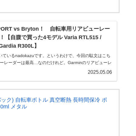
GPSPORT vs Bryton！ 自転車用リアビューレー
自腹で買った4モデル Varia RTL515 /
/ Gardia R300L】
ているnadokazuです。というわけで、今回の駄文はこち
ビューレーダーは最高…なのだけれど。Garminのリアビューレ
ia RTL515」をポチって、はやくも2年が経...
2025.05.06
バック) 自転車ボトル 真空断熱 長時間保冷 ポ
0ml メタル