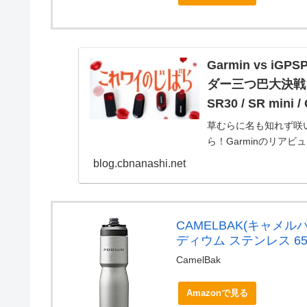
Garmin vs i
ダー三つ巴大決戦！【
SR30 / SR mini 
草むらに名も知れず咲い
ら！Garminのリア
ーダー「Garmin Var
blog.cbnanashi.net
CAMELBAK(キャメル
ディウム ステンレス 65
CamelBak
Amazonで見る