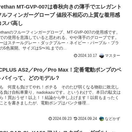
rethan MT-GVP-007は春秋向きの薄手でエレガント
フィンガーグローブ 値段不相応の上質な着用感
コスパ高し
rethanのフルーフィンガーグローブ、MT-GVP-007の使用感です。
での使用を意識していると思われる、やや薄手のグローブです。
ーはスチールグレー・ダックブルー・ネイビー・パープル・ブラ
の5色展開。サイズはS〜XLまでの...
2024.10.17
マスター
CPLUS AS2／Pro／Pro Max！定番電動ポンプのベ
トバイって、どのモデル？
も 何度も負けてやれ！ポチる そのたび弱くなる物欲に敗北し
る負け自転車乗り、nadokazuです。というわけで、本日の駄文は
ら！買おうぜ！以上！！結論から申し上げます！以前もまったく
ことを書きましたが、電動ポンプはパンク修理...
2024.09.23
2024.09.24
などかず