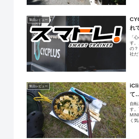
C
製品レビュー
れ
「心
す。
の？
社だ
iC
製品レビュー
て
自転
す。
MI
く気