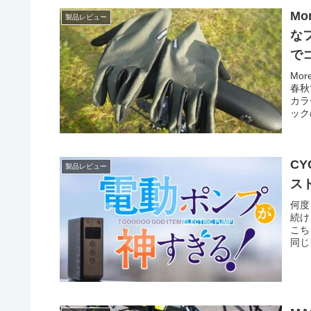
Mo
製品レビュー
なフル
で
Mo
春秋
カラ
ック
CY
製品レビュー
ス
何度
続け
こち
同じ