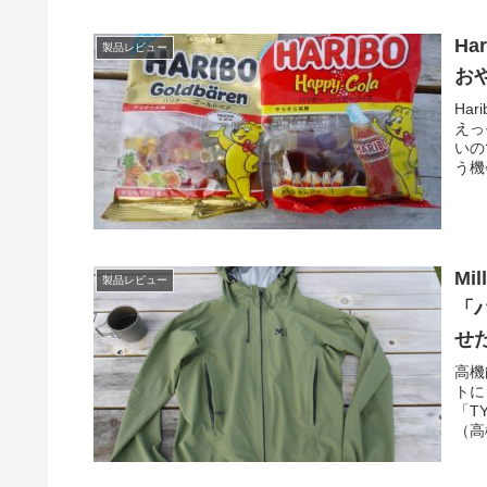
H
製品レビュー
お
Ha
えっ
いの
う機
Mi
製品レビュー
「
せ
高機
トに
「T
（高