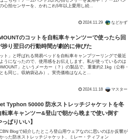
の心拍センサーを、かれこれ5年以上愛用し続...
2024.11.29
などかず
OMOUNTのコットを自転車キャンツーで使ったら回
が捗り翌日の行動時間が劇的に伸びた
ット」と呼ばれる簡易ベッドを自転車キャンプツーリングで最近
ようになったので、使用感をお伝えします。私が使っているのは
OMOUNT」というメーカー（？）の製品で、重量約2.1kg（公称・
とも同じ。収納袋込み）。実売価格はなんと...
2024.11.18
マスター
llet Typhon 50000 防水ストレッチジャケットを冬
自転車キャンツー&登山で朝から晩まで使い倒す
やっぱりいい】
CBN Blogで紹介したところ登山用ウェアなのに思いのほか反響が
かった防水ストレッチジャケット、ミレー・ティフォン