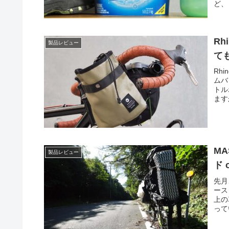
ど、
R
製品レビュー
て
Rh
ムバ
トル
ます
MA
製品レビュー
ド 
先月
ース
上の
って