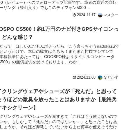
000（レビュー）へのフォローアップ記事です。筆者の直近の自転
ーリング（登山入り）でもこのティフォン5000...
2024.11.17
マスター
OSPO CS500！約1万円のナビ付きGPSサイコンっ
、どんな感じ？
だって ほしいんだもんポチったら こう言っちゃうnadokazuで
というわけで、本日の駄文はこちら！またまた忖度マシマシで
本稿執筆にあたっては、COOSPO様よりサイクルコンピュータ
S500」の無償提供を受けております。わか...
2024.11.08
などかず
イクリングウェアやシューズが「死んだ」と思って
まうほどの激臭を放ったことはありますか【最終兵
オキシクリーン】
クリングウェアやシューズが臭すぎて「これはもう使えないので
いか、もしかして『死んだ』のではないか…」と思ったことはあ
しょうか。それほど摩耗していないからまだ何年か使えそうだけ