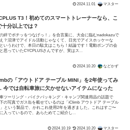
2024.11.01
マスター
YCPLUS T3！初めてのスマートトレーナーなら、こ
で十分以上では？
の絆でポチッをつなげっ！」を合言葉に、大会に臨むnadokazuで
え？沼津でアイドル活動じゃなくて、日光でアイスホッケーな
というわけで、本日の駄文はこちら！結論です！電動ポンプの会
と思っていたCYCPLUSさんですが、実はス...
2024.10.20
などかず
limbの「アウトドア テーブル MINI」を2年使ってみ
… 今では自転車旅に欠かせないアイテムになった
車ツーリング・バイクパッキング・キャンプ関連用品の話題で
下の写真でガス缶を載せているのは「iClimb アウトドア テーブル
NI」という製品で、かれこれ使用2年を過ぎました。これはすご〜
に入っているので、あらためてご紹介し...
2024.10.19
2024.10.20
マスター