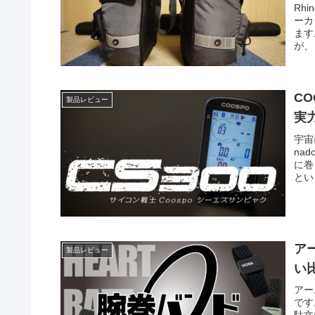
Rh
ーカ
ます
が、
C
製品レビュー
実
宇宙
na
に巻
とい
ア
製品レビュー
い
アー
です
駄文