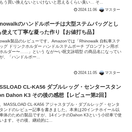
もう買い換えないといけないと思えるくらい臭い… そ...
2024.11.06
マスター
hinowalkのハンドルポーチは大型ステムバッグとし
も使えて丁寧な凝った作り【お値打ち品】
inowalk製品のレビューです。Amazonでは「Rhinowalk 自転車ステ
ッグ ドリンクホルダー ハンドルステムポーチ ブロンプトン用ボ
ホルダー〜……」という なが〜い呪文詠唱型 の商品名になってい
が、「ハンドルポー...
2024.11.05
マスター
SSLOAD CL-KA56 ダブルレッグ・センタースタン
on Dahon K3 その後の感想【レビュー第2回】
、MASSLOAD CL-KA56 アジャスタブル・ダブルレッグ・センタ
タンドのレビュー記事を書きました。本来は20インチホイール以
車体のための製品ですが、14インチのDahon K3という小径車で使
います。その後、継続的に...