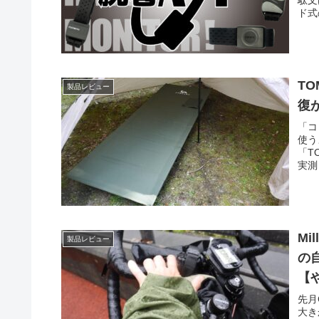
ド式
T
製品レビュー
復
「コ
使う
「T
実測
Mi
製品レビュー
の
【
先月
大き