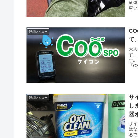
50
車ツ
CO
製品レビュー
て
大人
す。
す。
「C
サ
製品レビュー
し
器
サイ
はな
るで