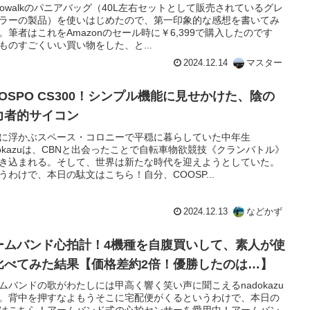
inowalkのパニアバッグ（40L左右セットとして販売されているグレ
ラーの製品）を使いはじめたので、第一印象的な感想を書いてみ
。筆者はこれをAmazonのセール時に￥6,399で購入したのです
ものすごくいい買い物をした、と...
2024.12.14
マスター
OOSPO CS300！シンプル機能に見せかけた、陰の
力者的サイコン
に浮かぶスペース・コロニーで平穏に暮らしていた中年生
dokazuは、CBNと出会ったことで自転車物欲競技《クランバトル》
き込まれる。そして、世界は新たな時代を迎えようとしていた。
うわけで、本日の駄文はこちら！自分、COOSP...
2024.12.13
などかず
ームバンド心拍計！4機種を自腹買いして、素人が使
比べてみた結果【価格差約2倍！優勝したのは…】
ムバンドの歌がわたしには甲高く響く笑い声に聞こえるnadokazu
。背中を押すなよもうそこに宅配便がくるというわけで、本日の
はこちら！アームバンド式の心拍センサーを愛用中！アームバン