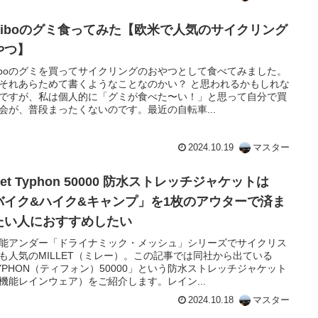
ariboのグミ食ってみた【欧米で人気のサイクリング
やつ】
riboのグミを買ってサイクリングのおやつとして食べてみました。
それあらためて書くようなことなのかい？ と思われるかもしれな
ですが、私は個人的に「グミが食べた〜い！」と思って自分で買
会が、普段まったくないのです。最近の自転車...
2024.10.19
マスター
llet Typhon 50000 防水ストレッチジャケットは
バイク&ハイク&キャンプ」を1枚のアウターで済ま
たい人におすすめしたい
能アンダー「ドライナミック・メッシュ」シリーズでサイクリス
も人気のMILLET（ミレー）。この記事では同社から出ている
YPHON（ティフォン）50000」という防水ストレッチジャケット
機能レインウェア）をご紹介します。レイン...
2024.10.18
マスター