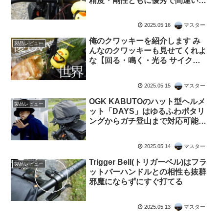
精度・剛性ともに優秀で間違いの
ない製品
2025.05.16
マスター
俺のクワッキーを紹介します み
製品レビュー
んなのクワッキーも見せてくれよ
な【回る・鳴く・光る サイクル
アクセサリー】
2025.05.15
マスター
OGK KABUTOのハット型ヘルメ
製品レビュー
ット「DAYS」はゆるふわポタリ
ングからガチ登山まで対応可能？
な便利なやつ
2025.05.14
マスター
Trigger Bell(トリガーベル)はフラ
製品レビュー
ットバーハンドルとの相性も抜群
邪魔にならずにすぐ打てる
2025.05.13
マスター