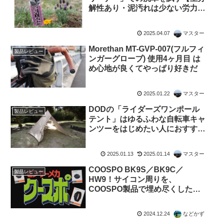
解性あり・泥汚れは少ない労力で
落ちる】
2025.04.07
マスター
Morethan MT-GVP-007(フルフィ
製品レビュー
ンガーグローブ) 使用4ヶ月目 は
め心地が良くてやっぱり好きだ
2025.01.22
マスター
DODの「ライダーズワンポール
製品レビュー
テント」はゆるふわな自転車キャ
ンツーをはじめたい人におすすめ
【防水処理だけやっておこう】
2025.01.13
2025.01.14
マスター
COOSPO BK9S／BK9C／
製品レビュー
HW9！サイコン周りを、
COOSPO製品で埋め尽くした男
の末路。
2024.12.24
などかず