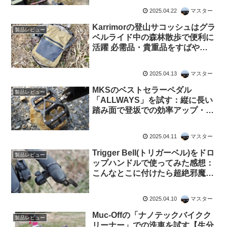
2025.04.22
マスター
Karrimorの登山サコッシュはグラ
製品レビュー
ベルライド中の森林散歩で便利に
活躍 必需品・貴重品をすばやく
身に付けて歩ける
2025.04.13
マスター
MKSのベストセラーペダル
製品レビュー
「ALLWAYS」を試す：縦に長い
踏み面で登坂での効率アップ・悪
路の下りでの安定感を狙う
2025.04.11
マスター
Trigger Bell(トリガーベル)をドロ
製品レビュー
ップハンドルで使ってみた感想：
こんなとこに付けたら超絶邪魔に
決まっ… あれ？
2025.04.10
マスター
Muc-Offの「ナノテックバイクク
製品レビュー
リーナー」での洗車を試す【生分