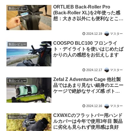
ORTLIEB Back-Roller Pro
製品レビュー
(Back-Roller XL)を2年使った感
想：大きさ以外にも便利なところ
があり、そこそこコンパクトにも
できる
2024.12.19
マスター
COOSPO BLC100 フロンライ
製品レビュー
ト・デイライトを使いはじめたば
かりの人の感想をお伝えします
2024.12.17
マスター
Zefal Z Adventure Cage 他社製
製品レビュー
品ではあまり見ない細身のエニー
ケージで絶妙なサイズ感 ボトル
ケージとしても使える
2024.12.16
マスター
CXWXCのフラットバー用ハンド
製品レビュー
ルカバーは今年で使用3年目 製品
に劣化も見られず使用感は良好