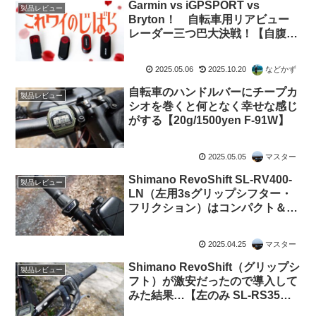
Garmin vs iGPSPORT vs
製品レビュー
Bryton！ 自転車用リアビュー
レーダー三つ巴大決戦！【自腹で
買った4モデル Varia RTL515 /
SR30 / SR mini / Gardia R300L】
2025.05.06
2025.10.20
などかず
自転車のハンドルバーにチープカ
製品レビュー
シオを巻くと何となく幸せな感じ
がする【20g/1500yen F-91W】
2025.05.05
マスター
Shimano RevoShift SL-RV400-
製品レビュー
LN（左用3sグリップシフター・
フリクション）はコンパクト＆ミ
ニマルで使いやすい
2025.04.25
マスター
Shimano RevoShift（グリップシ
製品レビュー
フト）が激安だったので導入して
みた結果…【左のみ SL-RS35
3S】