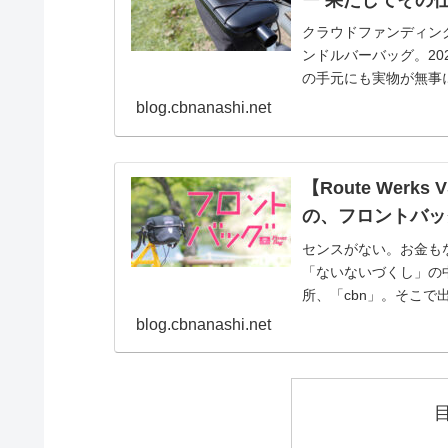
ー 果たしてその
クラウドファンディングのK
ンドルバーバッグ。20
の手元にも実物が無事に
blog.cbnanashi.net
【Route Wer
の、フロントバッ
センスがない。お金も
「ないないづくし」の中
所、「cbn」。そこ
グ」だった。と...
blog.cbnanashi.net