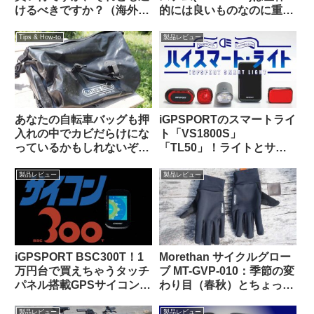
けるべきですか？（海外掲
的には良いものなのに重大
示板から）
な欠点がひとつあってとて
も惜しい
Tips & How-to
製品レビュー
あなたの自転車バッグも押
iGPSPORTのスマートライ
入れの中でカビだらけにな
ト「VS1800S」
っているかもしれないぞ
「TL50」！ライトとサイ
【高温多湿な時期にこそや
コンを丸ごとiGPSPORTで
っておきたいメンテナン
揃えると、新しい扉が開く
製品レビュー
製品レビュー
ス】
かも！
iGPSPORT BSC300T！1
Morethan サイクルグロー
万円台で買えちゃうタッチ
ブ MT-GVP-010：季節の変
パネル搭載GPSサイコンっ
わり目（春秋）とちょっと
て、使いものになるの？
だけ寒い日に便利
製品レビュー
製品レビュー