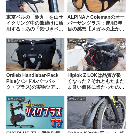
東京ベルの「鈴丸」を山サ
ALPINAとColemanのオー
イクリング中の熊避けに活
バーサングラス：使用3年
用する：あの「気づきベ
目の感想【メガネの上から
ル」を手元でオンオフでき
かける 6000円 vs. 1600
るようにした感じで超便利
円】
製品レビュー
製品レビュー
Ortlieb Handlebar-Pack
Hiplok Z LOKは品質が良
Plus(ハンドルバーパッ
くなった？それともたまた
ク・プラス)の実物ツア
ま良い個体に当たったの
ー：外観と仕様を観察して
か…
みよう
製品レビュー
製品レビュー