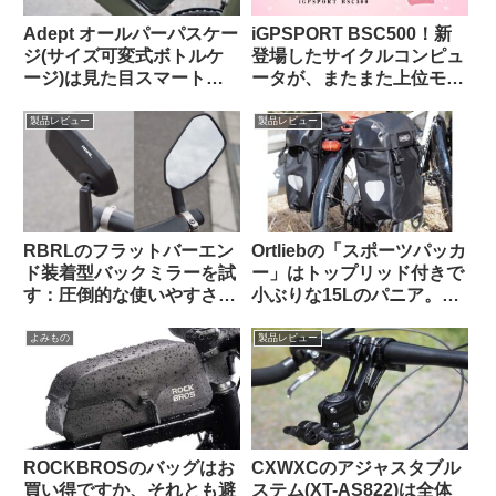
Adept オールパーパスケー
iGPSPORT BSC500！新
ジ(サイズ可変式ボトルケ
登場したサイクルコンピュ
ージ)は見た目スマートで
ータが、またまた上位モデ
カジュアルユースにも良し
ルを下剋上してきた件。
【Bikase ABCケージとの
製品レビュー
製品レビュー
比較あり】
RBRLのフラットバーエン
Ortliebの「スポーツパッカ
ド装着型バックミラーを試
ー」はトップリッド付きで
す：圧倒的な使いやすさと
小ぶりな15Lのパニア。ど
高品質な視野に感動【すご
んな特徴があり、どんな使
い】
い方に向いている？
よみもの
製品レビュー
ROCKBROSのバッグはお
CXWXCのアジャスタブル
買い得ですか、それとも避
ステム(XT-AS822)は全体