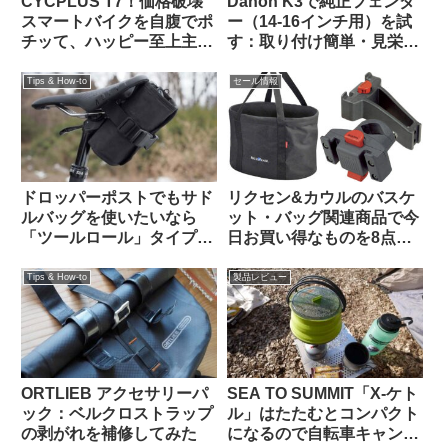
CYCPLUS T7！価格破壊
Dahon K3で純正フェンダ
スマートバイクを自腹でポ
ー（14-16インチ用）を試
チッて、ハッピー至上主
す：取り付け簡単・見栄え
義！
良し。ラックとの共存はで
きる？
Tips & How-to
セール情報
ドロッパーポストでもサド
リクセン&カウルのバスケ
ルバッグを使いたいなら
ット・バッグ関連商品で今
「ツールロール」タイプも
日お買い得なものを8点ご
検討してみよう
紹介します
Tips & How-to
製品レビュー
ORTLIEB アクセサリーパ
SEA TO SUMMIT「X-ケト
ック：ベルクロストラップ
ル」はたたむとコンパクト
の剥がれを補修してみた
になるので自転車キャンツ