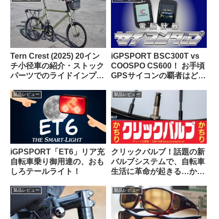
Tern Crest (2025) 20イン
iGPSPORT BSC300T vs
チ小径車の紹介・ストック
COOSPO CS600！ お手頃
パーツでのライドインプレ
GPSサイコンの覇者はどっ
ッション【ラブリーで楽し
ちだ！？
い上質なミニベロ】
製品レビュー
製品レビュー
iGPSPORT「ET6」リア充
クリックバルブ！話題の新
自転車乗り御用達の、おも
バルブシステムで、自転車
しろテールライト！
生活に革命が起きる…か
な？
製品レビュー
製品レビュー