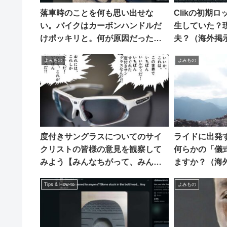
落車時のことを何も思い出せな
Clikの初期
い。バイクはカーボンハンドルだ
生していた？
けポッキリと。何が原因だったの
夫？（海外掲
でしょう？（海外掲示板から）
よみもの
よみもの
度付きサングラスについてのサイ
ライドに出発
クリストの皆様の意見を観察して
何らかの「儀
みよう【みんなちがって、みんな
ますか？（海
いい。】
Tips & How-to
よみもの