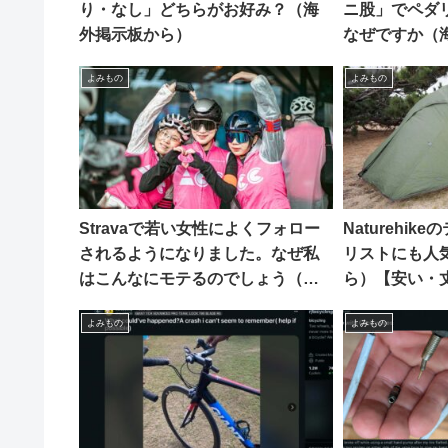
り・なし」どちらがお好み？（海
ニ股」でペダ
外掲示板から）
なぜですか（
よみもの
よみもの
Stravaで若い女性によくフォロー
Naturehi
されるようになりました。なぜ私
リストにも人
はこんなにモテるのでしょう（海
ら）【安い・
外掲示板から）
も泣かない価
よみもの
よみもの