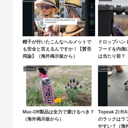
帽子が付いたこんなヘルメットで
ドロップハン
も安全と言えるんですか！【賛否
フードを内側
両論】（海外掲示板から）
は当たり前？
よみもの
よみもの
Muc-Off製品は全力で避けるべき？
Topeak Zi:
（海外掲示板から）
のラックはラ
やすい？（海