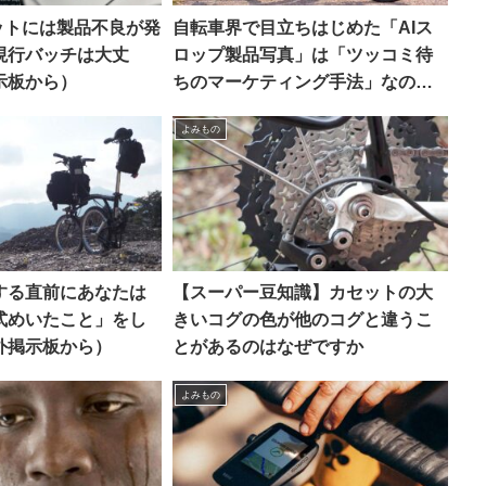
ロットには製品不良が発
自転車界で目立ちはじめた「AIス
現行バッチは大丈
ロップ製品写真」は「ツッコミ待
示板から）
ちのマーケティング手法」なのか
【REI / Van Rysel】
よみもの
する直前にあなたは
【スーパー豆知識】カセットの大
式めいたこと」をし
きいコグの色が他のコグと違うこ
外掲示板から）
とがあるのはなぜですか
よみもの