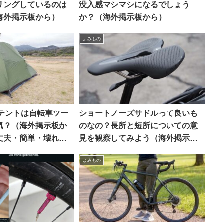
リングしているのは
没入感マシマシになるでしょう
海外掲示板から）
か？（海外掲示板から）
よみもの
keのテントは自転車ツー
ショートノーズサドルって良いも
気？（海外掲示板か
のなの？長所と短所についての意
丈夫・簡単・壊れて
見を観察してみよう（海外掲示板
格】
から）
よみもの