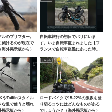
ドルのブリフター。
自転車旅行の初日でパリにいま
に傾けるのが現在で
す。いま自転車盗まれました【フ
（海外掲示板から）
ランスで自転車盗難にあった時の
対処法・海外掲示板から】
よみもの
RAKやTailfinスタイル
ロードバイクで15-22%の激坂を登
フな道で使うと壊れ
り切るコツにはどんなものがある
外掲示板から）
でしょうか？（海外掲示板から）