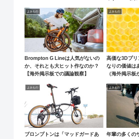
よみもの
よみもの
Brompton G Lineは人気がないの
高価な3Dプ
か、それとも大ヒット作なのか？
なりの価値は
【海外掲示板での議論観察】
（海外掲示板
よみもの
よみもの
ブロンプトンは「マッドガードあ
年輩の多くの