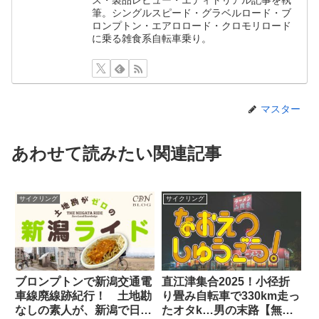
筆。シングルスピード・グラベルロード・ブ
ロンプトン・エアロロード・クロモリロード
に乗る雑食系自転車乗り。
マスター
あわせて読みたい関連記事
サイクリング
サイクリング
ブロンプトンで新潟交通電
直江津集合2025！小径折
車線廃線跡紀行！ 土地勘
り畳み自転車で330km走っ
なしの素人が、新潟で日帰
たオタk…男の末路【無