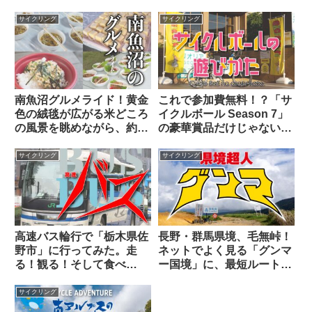
りサイクリングしてみた
謀】
ら…。
サイクリング
サイクリング
南魚沼グルメライド！黄金
これで参加費無料！？「サ
色の絨毯が広がる米どころ
イクルボール Season 7」
の風景を眺めながら、約
の豪華賞品だけじゃない5
1,400m登坂する100kmの
つの魅力と、公開された7
コースを「完食」せよ！
ステージの攻略メモ
サイクリング
サイクリング
高速バス輪行で「栃木県佐
長野・群馬県境、毛無峠！
野市」に行ってみた。走
ネットでよく見る「グンマ
る！観る！そして食べ
ー国境」に、最短ルートで
る！！【訳あって佐野ラー
輪行ヒルクライムせよ！
メンをスルー】
サイクリング