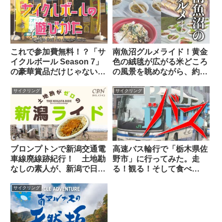
これで参加費無料！？「サ
南魚沼グルメライド！黄金
イクルボール Season 7」
色の絨毯が広がる米どころ
の豪華賞品だけじゃない5
の風景を眺めながら、約
つの魅力と、公開された7
1,400m登坂する100kmの
ステージの攻略メモ
コースを「完食」せよ！
サイクリング
サイクリング
ブロンプトンで新潟交通電
高速バス輪行で「栃木県佐
車線廃線跡紀行！ 土地勘
野市」に行ってみた。走
なしの素人が、新潟で日帰
る！観る！そして食べ
りサイクリングしてみた
る！！【訳あって佐野ラー
ら…。
メンをスルー】
サイクリング