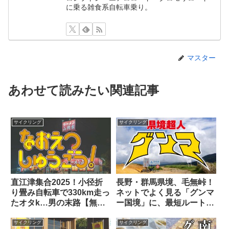
に乗る雑食系自転車乗り。
マスター
あわせて読みたい関連記事
サイクリング
サイクリング
直江津集合2025！小径折
長野・群馬県境、毛無峠！
り畳み自転車で330km走っ
ネットでよく見る「グンマ
たオタk…男の末路【無
ー国境」に、最短ルートで
謀】
輪行ヒルクライムせよ！
サイクリング
サイクリング