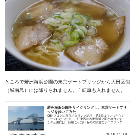
ところで若洲海浜公園の東京ゲートブリッジから大田区側
（城南島）には降りられません。自転車も入れません。
若洲海浜公園をサイクリングし、東京ゲートブリ
ッジを歩いてみた
CBNブログの東京ポタリング紀行・第2回は（いつからシ
リーズになったｗ）、江東区の若洲海浜公園が舞台です。
この公園には、距離こそ短いものの快適なサイクリングコ
ースがあります。ついでに2012年に開通した東京ゲートブ
リッジも歩いてみたので、そ...
2018.11.18
blog.cbnanashi.net