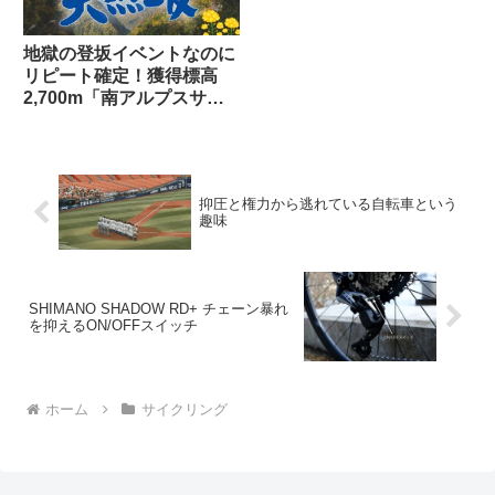
地獄の登坂イベントなのに
リピート確定！獲得標高
2,700m「南アルプスサイ
クルアドベンチャーロング
ライド120」の魔力とは？
抑圧と権力から逃れている自転車という
趣味
SHIMANO SHADOW RD+ チェーン暴れ
を抑えるON/OFFスイッチ
ホーム
サイクリング