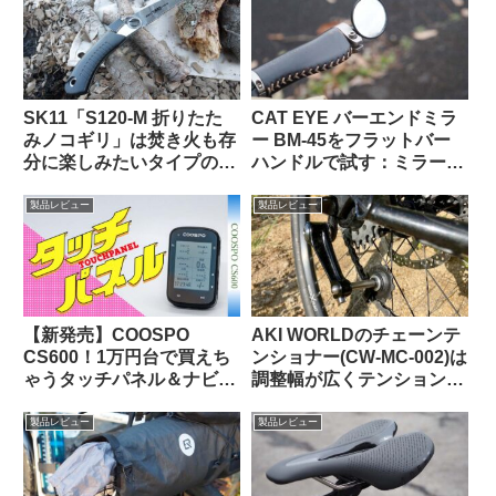
SK11「S120-M 折りたた
CAT EYE バーエンドミラ
みノコギリ」は焚き火も存
ー BM-45をフラットバー
分に楽しみたいタイプの自
ハンドルで試す：ミラー部
転車キャンツーに持ってい
門ベストセラー1位の実力
くと便利な時がある
は果たして!?
製品レビュー
製品レビュー
【新発売】COOSPO
AKI WORLDのチェーンテ
CS600！1万円台で買えち
ンショナー(CW-MC-002)は
ゃうタッチパネル＆ナビ対
調整幅が広くテンションも
応GPSサイクルコンピュー
申し分なし
タの実力って、どんな感
製品レビュー
製品レビュー
じ？