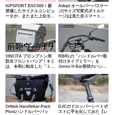
iGPSPORT BSC500！新
Adept オールパーパスケー
登場したサイクルコンピュ
ジ(サイズ可変式ボトルケ
ータが、またまた上位モデ
ージ)は見た目スマートで
ルを下剋上してきた件。
カジュアルユースにも良し
【Bikase ABCケージとの
製品レビュー
製品レビュー
比較あり】
VINCITA ブロンプトン用
RBRLの「ハンドルバー取
防水フロントバッグ！キミ
付けタイプミラー」を
は、令和に転生した「ミニ
Jones H Bar形状のハンド
Oバッグ」…なのか？
ルに装着したら相性バッチ
リでした
製品レビュー
製品レビュー
Ortlieb Handlebar-Pack
DJCのドロッパーシートポ
Plus(ハンドルバーパッ
ストに手を出してみた【レ