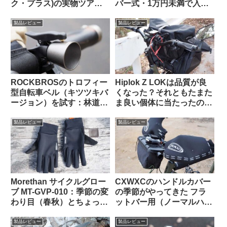
ク・プラス)の実物ツア
バー式・1万円未満で入門
ー：外観と仕様を観察して
用としてはアリか】
みよう
製品レビュー
製品レビュー
ROCKBROSのトロフィー
Hiplok Z LOKは品質が良
型自転車ベル（キツツキバ
くなった？それともたまた
ージョン）を試す：林道サ
ま良い個体に当たったの
イクリング中に熊とバッタ
か…
リ出会わないために…
製品レビュー
製品レビュー
Morethan サイクルグロー
CXWXCのハンドルカバー
ブ MT-GVP-010：季節の変
の季節がやってきた フラ
わり目（春秋）とちょっと
ットバー用（ノーマルハン
だけ寒い日に便利
ドル対応版）をTern Crest
で使ってみた
製品レビュー
製品レビュー