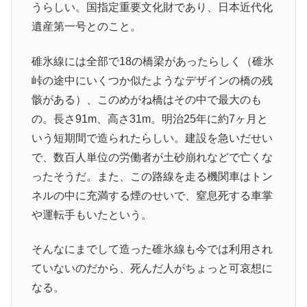
うらしい。国指定重要文化財であり、日本近代化
遺産第一号とのこと。
碓氷線には全部で18の橋梁があったらしく（碓氷
峠の途中にいくつか似たようなデザインの橋の残
骸がある）、このめがね橋はその中で最大のも
の。長さ91m、高さ31m。明治25年に約7ヶ月と
いう短期間で造られたらしい。建設を急いだせい
で、数百人単位の労働者が土砂崩れなどで亡くな
ったそうだ。また、この路線を走る機関車はトン
ネルの中に充満する煙のせいで、窒息死する車掌
や運転手もいたという。
そんなにまでして造った碓氷線も今では利用され
ていないのだから、死んだ人がちょっと可哀想に
なる。