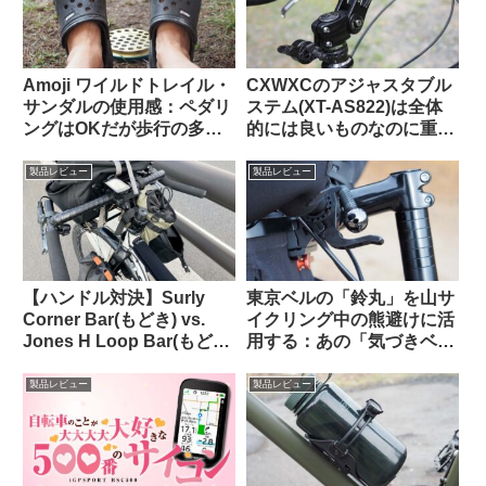
Amoji ワイルドトレイル・
CXWXCのアジャスタブル
サンダルの使用感：ペダリ
ステム(XT-AS822)は全体
ングはOKだが歩行の多い
的には良いものなのに重大
自転車キャンツーでは
な欠点がひとつあってとて
CROCSの快適さに及ばず
も惜しい
製品レビュー
製品レビュー
【ハンドル対決】Surly
東京ベルの「鈴丸」を山サ
Corner Bar(もどき) vs.
イクリング中の熊避けに活
Jones H Loop Bar(もど
用する：あの「気づきベ
き) 私の中で勝利したの
ル」を手元でオンオフでき
は…
るようにした感じで超便利
製品レビュー
製品レビュー