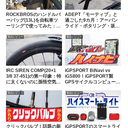
ROCKBROSのハンドルバ
ADEPT「モーティブ」と
ーバッグ(13L)を自転車ツ
過ごした9カ月：アーバン
ーリングで使ってみた：機
ライド・ポタリング・坂道
能性合格・質感も高級感が
と特に相性が良いショート
あり使っていて気持ちが良
ノーズサドル
製品レビュー
製品レビュー
い
IRC SIREN COMP(20×1
iGPSPORT BiNavi vs
3/8 37-451)の第一印象：特
iGS800！iGPSPORT製
に太くないのに孫悟空気分
GPSサイクルコンピュータ
を味わえる上質な乗り心地
の頂点はどっちだ？
（ガチ競技用の高級タイ
製品レビュー
製品レビュー
ヤ）【Tern Crest カスタマ
イズ】
クリックバルブ！話題の新
iGPSPORTのスマートライ