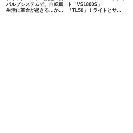
バルブシステムで、自転車
ト「VS1800S」
生活に革命が起きる…か
「TL50」！ライトとサイ
な？
コンを丸ごとiGPSPORTで
揃えると、新しい扉が開く
かも！