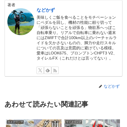
著者
などかず
美味しくご飯を食べることをモチベーション
にペダルを回し、機材の性能に頼り切って
「頑張らないことを頑張る」物欲系へっぽこ
自転車乗り。リアルで自転車に乗れない週末
にはZWIFTで合計100km以上のバーチャルラ
イドを欠かさないものの、脚力や走行スキル
についての言及は意図的に避けている模様。
愛車はLOOK675、ブロンプトンCHPT3 V2、
タイレルFX（これだけとは言ってない）。
などかず
あわせて読みたい関連記事
サイクリング
サイクリング