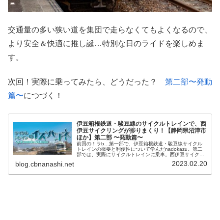
交通量の多い狭い道を集団で走らなくてもよくなるので、
より安全＆快適に推し誕…特別な日のライドを楽しめま
す。
次回！実際に乗ってみたら、どうだった？
第二部〜発動
篇〜
につづく！
伊豆箱根鉄道・駿豆線のサイクルトレインで、西
伊豆サイクリングが捗りまくり！【静岡県沼津市
ほか】第二部 〜発動篇〜
前回の！ラb…第一部で、伊豆箱根鉄道・駿豆線サイクル
トレインの概要と利便性について学んだnadokazu。第二
部では、実際にサイクルトレインに乗車。西伊豆サイクリ
ングにおける、超絶な利便性を現地で走って確認します。
2023.02.20
blog.cbnanashi.net
▼ 第一部というわけで、本...