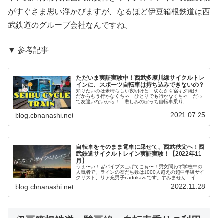
がすぐさま思い浮かびますが、なるほど伊豆箱根鉄道は西
武鉄道のグループ会社なんですね。
▼ 参考記事
ただいま実証実験中！西武多摩川線サイクルトレ
インに、スポーツ自転車は持ち込みできないの？
知りたいのは素晴らしい夜明けと 切なさを宿す夕焼け
だからもう行かなくちゃ ひとりでも行かなくちゃ だっ
て友達いないから！ 悲しみのぼっち自転車乗り、
nadokazuです。想いを乗せて、西武多摩川線サイクルト
レインto go!というわけで、...
2021.07.25
blog.cbnanashi.net
自転車をそのまま電車に乗せて、西武秩父へ！西
武鉄道サイクルトレイン実証実験！【2022年11
月】
うぇ〜い！皆バイブス上げてこぉ〜！男女問わず学校中の
人気者で、ラインの友だち数は1000人超えの超中年級サイ
クリスト、リア充男子nadokazuです。すみません…イキ
ってすみません…。というわけで、本日の駄文はこちら！
2022.11.28
blog.cbnanashi.net
西武鉄道！都内の路線で...