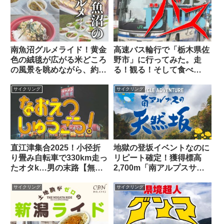
南魚沼グルメライド！黄金
高速バス輪行で「栃木県佐
色の絨毯が広がる米どころ
野市」に行ってみた。走
の風景を眺めながら、約
る！観る！そして食べ
1,400m登坂する100kmの
る！！【訳あって佐野ラー
コースを「完食」せよ！
メンをスルー】
サイクリング
サイクリング
直江津集合2025！小径折
地獄の登坂イベントなのに
り畳み自転車で330km走っ
リピート確定！獲得標高
たオタk…男の末路【無
2,700m「南アルプスサイ
謀】
クルアドベンチャーロング
ライド120」の魔力とは？
サイクリング
サイクリング