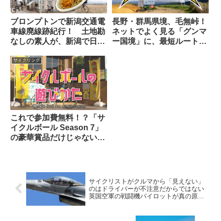
ブロンプトンで新潟交通電
長野・群馬県境、毛無峠！
車線廃線跡紀行！ 土地勘
ネットでよく見る「グンマ
なしの素人が、新潟で日帰
ー国境」に、最短ルートで
りサイクリングしてみた
輪行ヒルクライムせよ！
ら…。
サイクリング
これで参加費無料！？「サ
イクルボール Season 7」
の豪華賞品だけじゃない5
つの魅力と、公開された7
ステージの攻略メモ
サイクリストがクルマから「見えない」
のはドライバーが不注意だからではない
英国空軍の戦闘機パイロットが真の原因
と対策法を解説