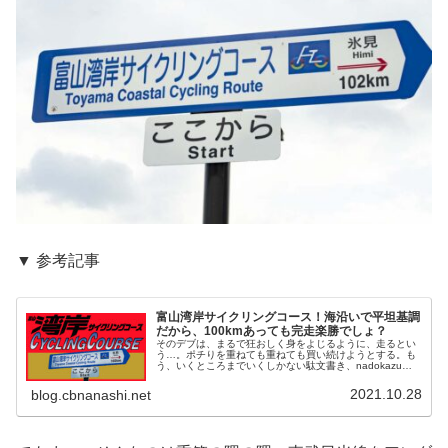
▼ 参考記事
富山湾岸サイクリングコース！海沿いで平坦基調
だから、100kmあっても完走楽勝でしょ？
そのデブは、まるで狂おしく身をよじるように、走るとい
う…。ポチりを重ねても重ねても買い続けようとする。も
う、いくところまでいくしかない駄文書き、nadokazuで
す。そうさ、これからが始まりさ……オレとTyrellの湾岸ス
トーリーがな……！...
2021.10.28
blog.cbnanashi.net