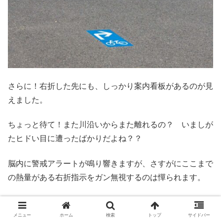
さらに！右折した先にも、しっかり案内看板があるのが見
えました。
ちょっと待て！また川沿いからまた離れるの？ いましが
たヒドい目に遭ったばかりだよね？？
脳内に警戒アラートが鳴り響きますが、さすがにここまで
の熱量がある右折指示をガン無視するのは憚られます。
それに、さっきは「案内看板を無視した」ことによる失態
です。今回はその経験をもとに「案内看板にきちんと従
メニュー
ホーム
検索
トップ
サイドバー