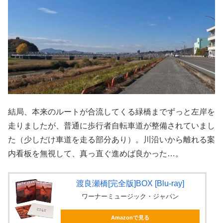
結局、本来のルートが合流してくる緑橋までずっと左岸を
走りましたが、普通に歩行者自転車道が整備されていまし
た（少しだけ車道を走る部分あり）。川沿いから離れる案
内看板を無視して、真っ直ぐ進めば良かった…。
渡良瀬橋[完全版]BOX [Blu-ray]
ワーナーミュージック・ジャパン
Amazonで見る