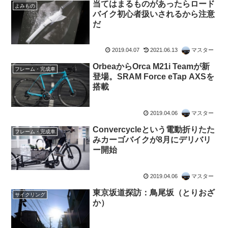
当てはまるものがあったらロード
よみもの
バイク初心者扱いされるから注意
だ
2019.04.07
2021.06.13
マスター
OrbeaからOrca M21i Teamが新
フレーム・完成車
登場。SRAM Force eTap AXSを
搭載
2019.04.06
マスター
Convercycleという電動折りたた
フレーム・完成車
みカーゴバイクが8月にデリバリ
ー開始
2019.04.06
マスター
東京坂道探訪：鳥尾坂（とりおざ
サイクリング
か）