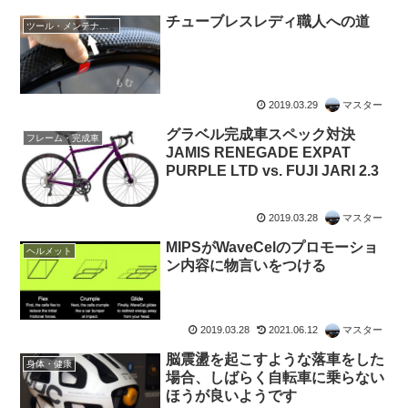
チューブレスレディ職人への道
ツール・メンテナンス
2019.03.29
マスター
グラベル完成車スペック対決
フレーム・完成車
JAMIS RENEGADE EXPAT
PURPLE LTD vs. FUJI JARI 2.3
2019.03.28
マスター
MIPSがWaveCelのプロモーショ
ヘルメット
ン内容に物言いをつける
2019.03.28
2021.06.12
マスター
脳震盪を起こすような落車をした
身体・健康
場合、しばらく自転車に乗らない
ほうが良いようです