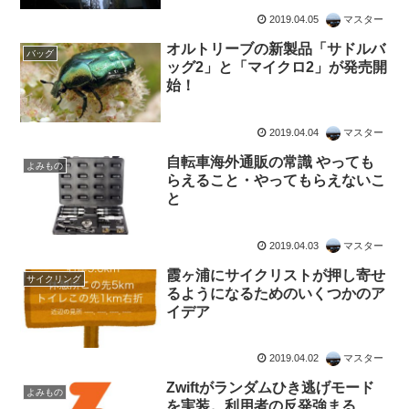
2019.04.05
マスター
オルトリーブの新製品「サドルバ
バッグ
ッグ2」と「マイクロ2」が発売開
始！
2019.04.04
マスター
自転車海外通販の常識 やっても
よみもの
らえること・やってもらえないこ
と
2019.04.03
マスター
霞ヶ浦にサイクリストが押し寄せ
サイクリング
るようになるためのいくつかのア
イデア
2019.04.02
マスター
Zwiftがランダムひき逃げモード
よみもの
を実装。利用者の反発強まる