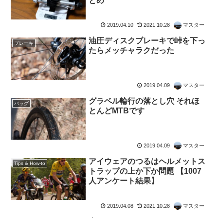
とめ
2019.04.10
2021.10.28
マスター
油圧ディスクブレーキで峠を下っ
ブレーキ
たらメッチャラクだった
2019.04.09
マスター
グラベル輪行の落とし穴 それほ
バッグ
とんどMTBです
2019.04.09
マスター
アイウェアのつるはヘルメットス
Tips & How-to
トラップの上か下か問題 【1007
人アンケート結果】
2019.04.08
2021.10.28
マスター