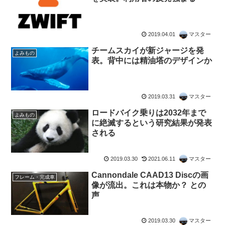
2019.04.01
マスター
チームスカイが新ジャージを発
よみもの
表。背中には精油塔のデザインか
2019.03.31
マスター
ロードバイク乗りは2032年まで
よみもの
に絶滅するという研究結果が発表
される
2019.03.30
2021.06.11
マスター
Cannondale CAAD13 Discの画
フレーム・完成車
像が流出。これは本物か？ との
声
2019.03.30
マスター