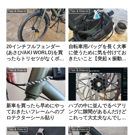
Tips & How-to
Tips & How-to
20インチフルフェンダー
自転車用バッグを長く大事
(あさひ/AKI WORLD)を買
に使うために気を付けてお
ったらトリセツがなくボル
きたいこと【突起 x 振動
トも足りない「自分で適当
＝】
にやれ」なプロ仕様製品だ
Tips & How-to
Tips & How-to
ったけれど意外に装着簡単
でTern Crestと相性も抜群
でした
新車を買ったら早めにやっ
ハブの中に並んでるベアリ
ておきたいフレームへのプ
ングに隙間があるんだけど
ロテクターシール貼り
これって大丈夫なんでしょ
うか？（海外掲示板から）
Tips & How-to
Tips & How-to