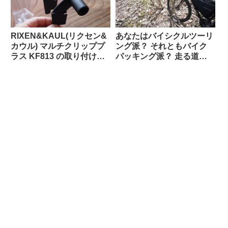
RIXEN&KAUL(リクセン&
あなたはバイシクルツーリ
カウル) マルチクリッププ
ング派？ それともバイク
ラス KF813 の取り付け方
パッキング派？ 走る道の
法【ツメは折る？折らな
タイプから自分に合った装
い？】
備を考える