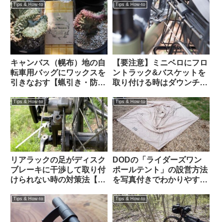
Tips & How-to
Tips & How-to
キャンバス（幌布）地の自
【要注意】ミニベロにフロ
転車用バッグにワックスを
ントラック&バスケットを
引きなおす【蝋引き・防水
取り付ける時はダウンチュ
加工】
ーブと干渉しないかハンド
ルを切って確認すべし
Tips & How-to
Tips & How-to
リアラックの足がディスク
DODの「ライダーズワン
ブレーキに干渉して取り付
ポールテント」の設営方法
けられない時の対策法【大
を写真付きでわかりやすく
体なんとかなる】
解説します
Tips & How-to
Tips & How-to