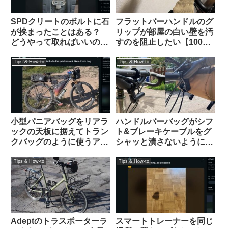
SPDクリートのボルトに石
フラットバーハンドルのグ
が挟まったことはある？
リップが部屋の白い壁を汚
どうやって取ればいいの？
すのを阻止したい【100均
（海外掲示板より）
で解決】
Tips & How-to
Tips & How-to
小型パニアバッグをリアラ
ハンドルバーバッグがシフ
ックの天板に据えてトラン
ト&ブレーキケーブルをグ
クバッグのように使うアイ
シャッと潰さないようにす
デアを発見（海外掲示板か
るための賢いハック（海外
ら）Ortlieb Gravel-Pack /
掲示板から）
Tips & How-to
Tips & How-to
Quick-Rack
Adeptのトラスポーターラ
スマートトレーナーを同じ