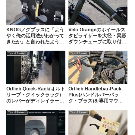
KNOGノグプラスに「よう
Velo Orangeのホイールス
やく俺の活用法がわかって
タビライザーを大径・異形
きたか」と言われたような
ダウンチューブに取り付け
気がした：オルトリーブの
る【ホームセンター入手の
ハンドルバーパックとの相
金物を使ってDIY】
Tips & How-to
Tips & How-to
性良し
Ortlieb Quick-Rack(オルト
Ortlieb Handlebar-Pack
リーブ・クイックラック)
Plus(ハンドルバーパッ
のレバーがディレイラーの
ク・プラス)を専用マウン
ケーブル調整バレルと干渉
トを使わずにフロントラッ
する時の解決法
クに置いてみた
Tips & How-to
Tips & How-to