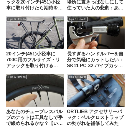
ックを20インチ(451)小径
場所に置きっぱなしにして
車に取り付けたら期待を超
使っていた人の悲劇：あな
える仕上がりになった
たの家は大丈夫？（海外掲
【Tern Crest カスタム】
示板から）
Tips & How-to
Tips & How-to
20インチ(451)小径車に
長すぎるハンドルバーを自
700C用のフルサイズ・リ
分で気軽にカットしたい：
アラックを取り付ける
SK11 PC-32 パイプカッタ
【Tern Crest / Topeak
ーがおすすめ 【Tern Crest
Explorer Tubular Rack】
カスタム】
Tips & How-to
Tips & How-to
あなたのチューブレスバル
ORTLIEB アクセサリーパ
ブのナットは工具なしで手
ック：ベルクロストラップ
で緩められるかな？【いま
の剥がれを補修してみた
調べよう】