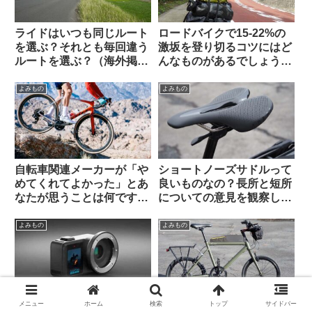
ライドはいつも同じルート
ロードバイクで15-22%の
を選ぶ？それとも毎回違う
激坂を登り切るコツにはど
ルートを選ぶ？（海外掲示
んなものがあるでしょう
板から）
か？（海外掲示板から）
よみもの
よみもの
自転車関連メーカーが「や
ショートノーズサドルって
めてくれてよかった」とあ
良いものなの？長所と短所
なたが思うことは何ですか
についての意見を観察して
（海外掲示板から）
みよう（海外掲示板から）
よみもの
よみもの
メニュー
ホーム
検索
トップ
サイドバー
起死回生!? GoProが新製
私の欲しいものリストか