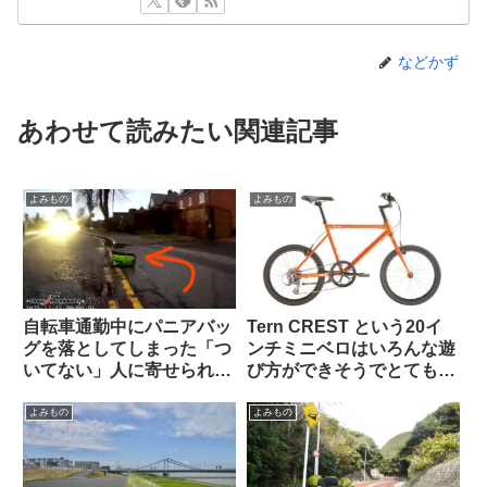
などかず
あわせて読みたい関連記事
よみもの
よみもの
自転車通勤中にパニアバッ
Tern CREST という20イ
グを落としてしまった「つ
ンチミニベロはいろんな遊
いてない」人に寄せられた
び方ができそうでとても気
アドバイスに全俺が共感：
になる【欲しい完成車観
人間万事塞翁が馬
察】
よみもの
よみもの