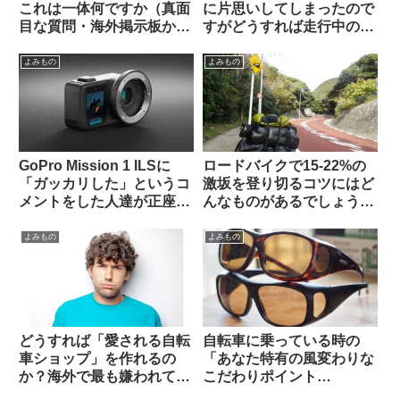
これは一体何ですか（真面
に片思いしてしまったので
目な質問・海外掲示板か
すがどうすれば走行中の彼
ら）
を停められるでしょうか
（海外掲示板から）
よみもの
よみもの
GoPro Mission 1 ILSに
ロードバイクで15-22%の
「ガッカリした」というコ
激坂を登り切るコツにはど
メントをした人達が正座さ
んなものがあるでしょう
せられ説教されているスレ
か？（海外掲示板から）
ッドを海外掲示板で発見
よみもの
よみもの
どうすれば「愛される自転
自転車に乗っている時の
車ショップ」を作れるの
「あなた特有の風変わりな
か？海外で最も嫌われてい
こだわりポイント
る”condescending”な態
(idiosyncrasy)」を教えて