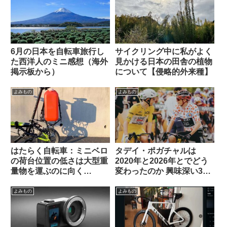
6月の日本を自転車旅行し
サイクリング中に私がよく
た西洋人のミニ感想（海外
見かける日本の田舎の植物
掲示板から）
について【侵略的外来種】
よみもの
よみもの
はたらく自転車：ミニベロ
タデイ・ポガチャルは
の荷台位置の低さは大型重
2020年と2026年とでどう
量物を運ぶのに向く
変わったのか 興味深い3つ
Dahon K3で灯油ポリタン
の考察を読む（海外掲示板
ク運んでみた
から）
よみもの
よみもの