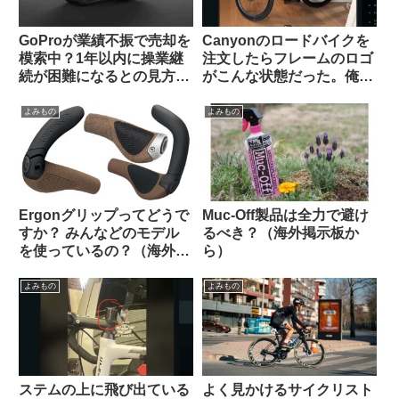
GoProが業績不振で売却を
Canyonのロードバイクを
模索中？1年以内に操業継
注文したらフレームのロゴ
続が困難になるとの見方も
がこんな状態だった。俺は
（海外掲示板から）
一体どうすれば…（海外掲
示板から）
よみもの
よみもの
Ergonグリップってどうで
Muc-Off製品は全力で避け
すか？ みんなどのモデル
るべき？（海外掲示板か
を使っているの？（海外掲
ら）
示板から）
よみもの
よみもの
ステムの上に飛び出ている
よく見かけるサイクリスト