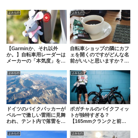
よみもの
よみもの
【Garminか、それ以外
自転車ショップの隣にカフ
か。】自転車用レーダーは
ェを開くのですがどんな名
メーカーの「本気度」を考
前がいいと思いますか？
慮しながら選ぶべき？
（海外掲示板から）
Brytonは誤判定が多すぎ
よみもの
よみもの
る？（海外掲示板から）
ドイツのバイクパッカーが
ポガチャルのバイクフィッ
ペルーで激しい雷雨に見舞
トが独特すぎる？
われ、テント内で落雷を受
【165mmクランクと前傾
けて亡くなる（海外掲示板
サドル】
から）
よみもの
よみもの