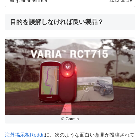
2022.05.19
blog.cbnanashi.net
目的を誤解しなければ良い製品？
© Garmin
海外掲示板Reddit
に、次のような面白い意見が投稿されて