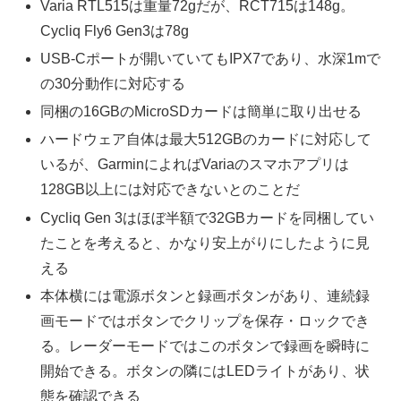
Varia RTL515は重量72gだが、RCT715は148g。
Cycliq Fly6 Gen3は78g
USB-Cポートが開いていてもIPX7であり、水深1mで
の30分動作に対応する
同梱の16GBのMicroSDカードは簡単に取り出せる
ハードウェア自体は最大512GBのカードに対応して
いるが、GarminによればVariaのスマホアプリは
128GB以上には対応できないとのことだ
Cycliq Gen 3はほぼ半額で32GBカードを同梱してい
たことを考えると、かなり安上がりにしたように見
える
本体横には電源ボタンと録画ボタンがあり、連続録
画モードではボタンでクリップを保存・ロックでき
る。レーダーモードではこのボタンで録画を瞬時に
開始できる。ボタンの隣にはLEDライトがあり、状
態を確認できる