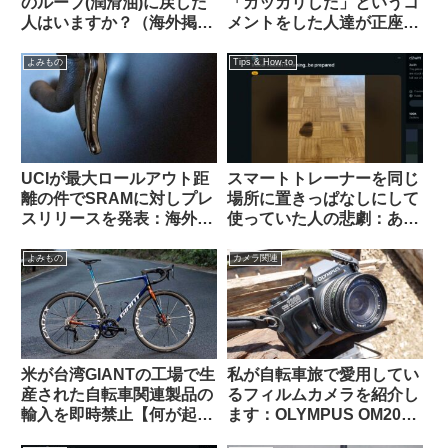
のルーブ(潤滑油)に戻した
「ガッカリした」というコ
人はいますか？（海外掲示
メントをした人達が正座さ
板から）
せられ説教されているスレ
ッドを海外掲示板で発見
よみもの
Tips & How-to
UCIが最大ロールアウト距
スマートトレーナーを同じ
離の件でSRAMに対しプレ
場所に置きっぱなしにして
スリリースを発表：海外サ
使っていた人の悲劇：あな
イクリストの反応は？
たの家は大丈夫？（海外掲
示板から）
よみもの
カメラ関連
米が台湾GIANTの工場で生
私が自転車旅で愛用してい
産された自転車関連製品の
るフィルムカメラを紹介し
輸入を即時禁止【何が起こ
ます：OLYMPUS OM2000
っているの？】
/ G.ZUIKO AUTO-W 28mm