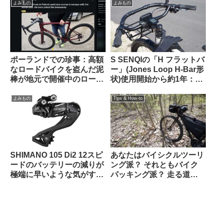
F3.5
よみもの
よみもの
ポーランドでの珍事：高額
S SENQIの「H フラットバ
なロードバイクを盗んだ泥
ー」(Jones Loop H-Bar形
棒が地元で開催中のロード
状)使用開始から約1年：両
レースに紛れ込み一時プロ
サイドをカットして少し短
トンの先頭を引いてしまう
くしてみた
よみもの
Tips & How-to
SHIMANO 105 Di2 12スピ
あなたはバイシクルツーリ
ードのバッテリーの減りが
ング派？ それともバイク
極端に早いような気がする
パッキング派？ 走る道の
のですが普通でしょうか？
タイプから自分に合った装
（海外掲示板から）
備を考える