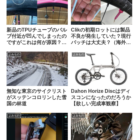
新品のTPUチューブのバル
Clikの初期ロットには製品
ブ付近が凹んでしまったの
不良が発生していた？現行
ですがこれは何が原因？
バッチは大丈夫？（海外掲
（海外掲示板から）
示板から）
よみもの
よみもの
無知な東京のサイクリスト
Dahon Horize Discはディ
がスッテンコロリンした雪
スコンになったのだろうか
国の林道
【欲しい完成車観察】
よみもの
よみもの