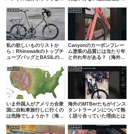
何が原因だったのでしょ
る【ヒント・あれではな
う？（海外掲示板から）
い】
よみもの
よみもの
私の欲しいものリストか
Canyonのカーボンフレー
ら：Rhinowalkのトップチ
ム塗装の品質には当たり年
ューブバッグとBASILのポ
と外れ年がある？（海外掲
ートランドフロントキャリ
示板から）
ア
よみもの
よみもの
いま外国人がアメリカ合衆
海外のMTBerたちがインス
国に自転車旅行しに行くの
タントラーメンについて熱
は危険でしょうか？（海外
く語り合っていた理由とは
掲示板から）
よみもの
よみもの