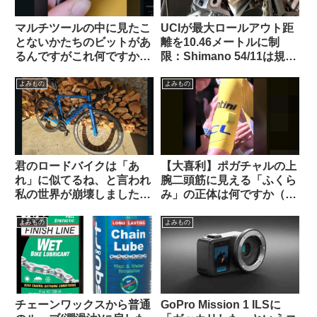
マルチツールの中に見たこ
UCIが最大ロールアウト距
とないかたちのビットがあ
離を10.46メートルに制
るんですがこれ何ですか？
限：Shimano 54/11は規定
【滅多に使わないけどない
内・SRAM 50/10はルール
と詰むやつ】
違反にーー海外掲示板での
よみもの
よみもの
意見を観察
君のロードバイクは「あ
【大喜利】ポガチャルの上
れ」に似てるね、と言われ
腕二頭筋に見える「ふくら
私の世界が崩壊しました
み」の正体は何ですか（海
（海外掲示板から）
外掲示板から）
よみもの
よみもの
チェーンワックスから普通
GoPro Mission 1 ILSに