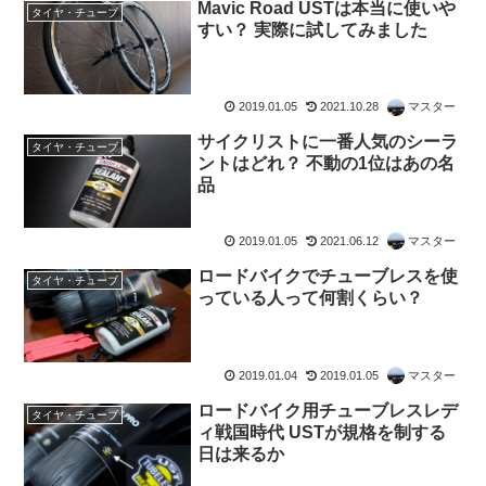
Mavic Road USTは本当に使いや
タイヤ・チューブ
すい？ 実際に試してみました
2019.01.05
2021.10.28
マスター
サイクリストに一番人気のシーラ
タイヤ・チューブ
ントはどれ？ 不動の1位はあの名
品
2019.01.05
2021.06.12
マスター
ロードバイクでチューブレスを使
タイヤ・チューブ
っている人って何割くらい？
2019.01.04
2019.01.05
マスター
ロードバイク用チューブレスレデ
タイヤ・チューブ
ィ戦国時代 USTが規格を制する
日は来るか