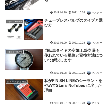
ら
2019.01.10
2021.10.28
マスター
チューブレスバルブのタイプと選
Tips & How-to
び方
2019.01.09
2021.10.28
マスター
自転車タイヤの空気圧単位 最も
Tips & How-to
使われている単位と変換方法につ
いて解説します
2019.01.08
2021.10.28
マスター
私がFINISH LINEのシーラントを
タイヤ・チューブ
やめてStan’s NoTubes に戻した
理由
2019.01.07
2021.10.28
マスター