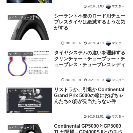
2019.01.03
マスター
シーラント不要のロード用チュー
タイヤ・チューブ
ブレスタイヤは絶滅するような気
がする
2019.01.02
2019.04.19
マスター
タイヤシステムの違いを理解する
タイヤ・チューブ
クリンチャー・チューブラー・チ
ューブレス・チューブレスレディ
2019.01.01
2021.06.10
マスター
リストラか、引退か Continental
タイヤ・チューブ
Grand Prix 5000の箱におばちゃ
んたちの姿が見当たらない件
2018.12.01
マスター
Continental GP5000とGP5000
タイヤ・チューブ
TLが登場。GP4000S IIとのスペ