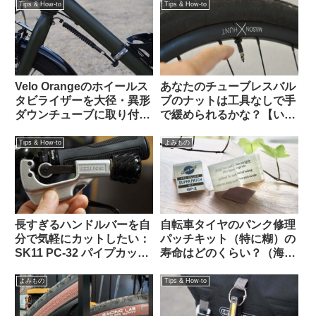
にやれ」なプロ仕様製品だ
示板から）
Tips & How-to
Tips & How-to
ったけれど意外に装着簡単
でTern Crestと相性も抜群
でした
Velo Orangeのホイールス
あなたのチューブレスバル
タビライザーを大径・異形
ブのナットは工具なしで手
ダウンチューブに取り付け
で緩められるかな？【いま
る【ホームセンター入手の
調べよう】
金物を使ってDIY】
Tips & How-to
よみもの
長すぎるハンドルバーを自
自転車タイヤのパンク修理
分で気軽にカットしたい：
パッチキット（特に糊）の
SK11 PC-32 パイプカッタ
寿命はどのくらい？（海外
ーがおすすめ 【Tern Crest
掲示板から）
カスタム】
よみもの
Tips & How-to