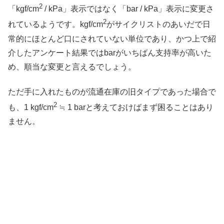
2
「kgf/cm
/ kPa」表示ではなく「bar / kPa」表示に変更さ
2
れているようです。kgf/cm
がサイクリストのあいだで日
常的にほとんど口にされていない単位であり、かつ上で紹
介したアンケート結果ではbarがいちばん支持率が高いた
め、順当な変更と言えるでしょう。
ただ手に入れたものが流通在庫の旧タイプであった場合で
2
も、1 kgf/cm
≒ 1 barと考えておけばまず困ることはあり
ません。