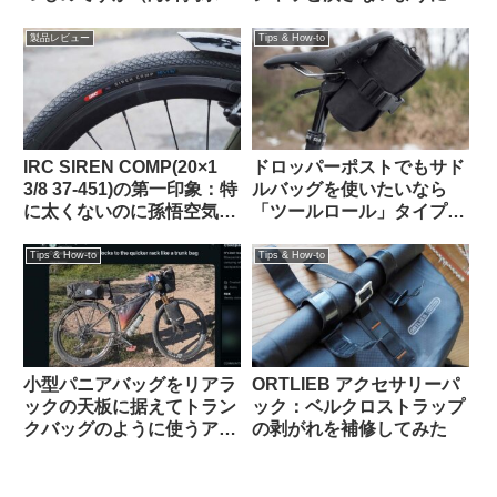
より）
るための賢いハック（海外
掲示板から）
製品レビュー
Tips & How-to
IRC SIREN COMP(20×1
ドロッパーポストでもサド
3/8 37-451)の第一印象：特
ルバッグを使いたいなら
に太くないのに孫悟空気分
「ツールロール」タイプも
を味わえる上質な乗り心地
検討してみよう
（ガチ競技用の高級タイ
Tips & How-to
Tips & How-to
ヤ）【Tern Crest カスタマ
イズ】
小型パニアバッグをリアラ
ORTLIEB アクセサリーパ
ックの天板に据えてトラン
ック：ベルクロストラップ
クバッグのように使うアイ
の剥がれを補修してみた
デアを発見（海外掲示板か
ら）Ortlieb Gravel-Pack /
Quick-Rack