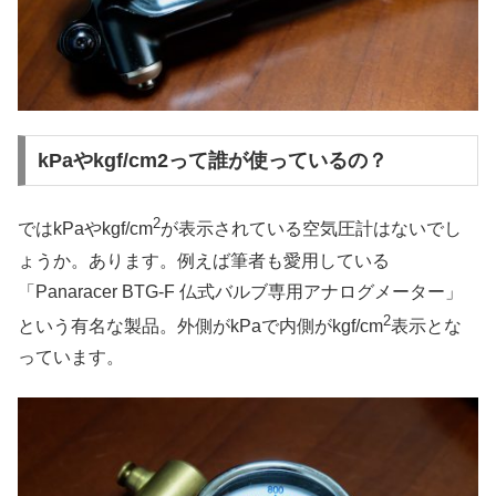
kPaやkgf/cm2って誰が使っているの？
2
ではkPaやkgf/cm
が表示されている空気圧計はないでし
ょうか。あります。例えば筆者も愛用している
「Panaracer BTG-F 仏式バルブ専用アナログメーター」
2
という有名な製品。外側がkPaで内側がkgf/cm
表示とな
っています。