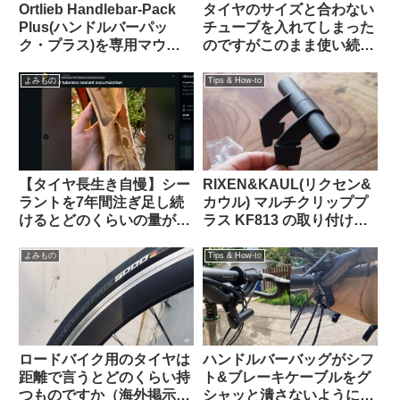
Ortlieb Handlebar-Pack
タイヤのサイズと合わない
Plus(ハンドルバーパッ
チューブを入れてしまった
ク・プラス)を専用マウン
のですがこのまま使い続け
トを使わずにフロントラッ
ても問題ないですか？（海
クに置いてみた
外掲示板より）
よみもの
Tips & How-to
【タイヤ長生き自慢】シー
RIXEN&KAUL(リクセン&
ラントを7年間注ぎ足し続
カウル) マルチクリッププ
けるとどのくらいの量が溜
ラス KF813 の取り付け方
まるのか？（海外掲示板か
法【ツメは折る？折らな
ら）
い？】
よみもの
Tips & How-to
ロードバイク用のタイヤは
ハンドルバーバッグがシフ
距離で言うとどのくらい持
ト&ブレーキケーブルをグ
つものですか（海外掲示板
シャッと潰さないようにす