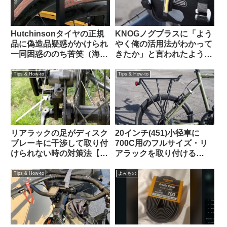
Hutchinsonタイヤの正規
KNOGノグプラスに「よう
品に偽造品疑惑がかけられ
やく俺の活用法がわかって
一同困惑ののち苦笑（海外
きたか」と言われたような
掲示板から）
気がした：オルトリーブの
ハンドルバーパックとの相
Tips & How-to
Tips & How-to
性良し
リアラックの足がディスク
20インチ(451)小径車に
ブレーキに干渉して取り付
700C用のフルサイズ・リ
けられない時の対策法【大
アラックを取り付ける
体なんとかなる】
【Tern Crest / Topeak
Explorer Tubular Rack】
Tips & How-to
よみもの