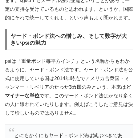
ます。kgf/cm
もメートル法の亜流ということがあって一
定の支持を受けているものと思われます。というか、国際
的にそれで統一してくれよ、という声もよく聞かれます。
ヤード・ポンド法への憎しみ、そして数字が大
きいpsiの魅力
psiは「重量ポンド毎平方インチ」という名称からもわか
るように、ヤード・ポンド法です。ヤード・ポンド法を公
式に使用している国は2014年時点でアメリカ合衆国・ミ
ャンマー・リベリアの
たった3カ国
のみという、本来は
ど
マイナーな単位
です。このヤード・ポンド法はかなり多く
の人に嫌われていたりします。例えばこうしたご意見は決
して珍しいものではありません。
とにもかくにもヤード・ポンド法は滅ぶべきであ