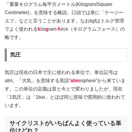
「重量キログラム毎平方メートル(Kilogram/Square
Centimeter)」を意味する略語。口頭では単に「ケージー
エフ」などと言うことがあります。なおkgfはトルク管理
でよく使われる
k
ilo
g
ram-
f
orce（キログラムフォース）の
略です。
気圧
気圧は現在の日本で主に使われる単位で、単位記号は
atm。「大気」を意味する英語”
atm
osphere”から来ていま
す。この単位の定義は昔と今とで変わりましたが、現在
「1気圧」は「1bar」とほぼ同じ意味で慣用的に使われて
います。
サイクリストがいちばんよく使っている単
位はどれ？