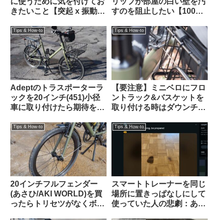
に使うために気を付けてお
リップが部屋の白い壁を汚
きたいこと【突起 x 振動
すのを阻止したい【100均
＝】
で解決】
Tips & How-to
Tips & How-to
Adeptのトラスポーターラ
【要注意】ミニベロにフロ
ックを20インチ(451)小径
ントラック&バスケットを
車に取り付けたら期待を超
取り付ける時はダウンチュ
える仕上がりになった
ーブと干渉しないかハンド
【Tern Crest カスタム】
ルを切って確認すべし
Tips & How-to
Tips & How-to
20インチフルフェンダー
スマートトレーナーを同じ
(あさひ/AKI WORLD)を買
場所に置きっぱなしにして
ったらトリセツがなくボル
使っていた人の悲劇：あな
トも足りない「自分で適当
たの家は大丈夫？（海外掲