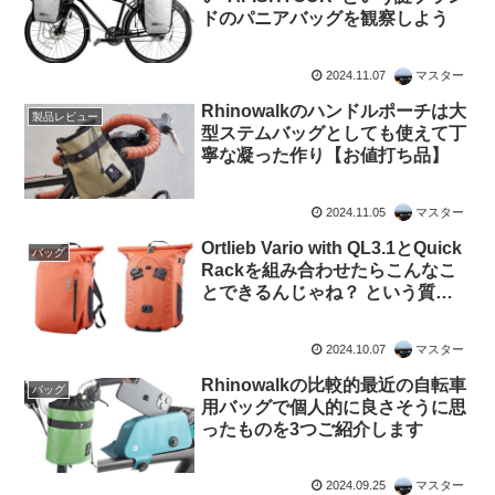
ドのパニアバッグを観察しよう
2024.11.07
マスター
Rhinowalkのハンドルポーチは大
製品レビュー
型ステムバッグとしても使えて丁
寧な凝った作り【お値打ち品】
2024.11.05
マスター
Ortlieb Vario with QL3.1とQuick
バッグ
Rackを組み合わせたらこんなこ
とできるんじゃね？ という質問
が天才すぎる
2024.10.07
マスター
Rhinowalkの比較的最近の自転車
バッグ
用バッグで個人的に良さそうに思
ったものを3つご紹介します
2024.09.25
マスター