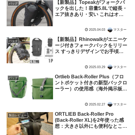
【新製品】Topeakがフォークパ
バッグ
ックを出した！容量5.8Lで縦長・
エア抜きあり・安い これはオル
トリーブがピンチだ
2025.04.03
マスター
【新製品】Rhinowalkがエニーケ
バッグ
ージ付きフォークパックをリリー
ス すっきりデザインでお手頃価
格
2025.03.29
マスター
Ortlieb Back-Roller Plus（フロ
バッグ
ントポケット付きの新型バックロ
ーラー）の使用感（海外掲示板よ
り）
2025.02.27
マスター
ORTLIEB Back-Roller Pro
製品レビュー
(Back-Roller XL)を2年使った感
想：大きさ以外にも便利なところ
があり、そこそこコンパクトにも