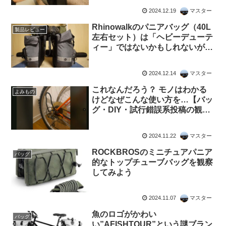
できる
2024.12.19
マスター
Rhinowalkのパニアバッグ（40L
製品レビュー
左右セット）は「ヘビーデューテ
ィー」ではないかもしれないが大
容量かつ軽量、異様にコスパが高
い【隠れ名作】
2024.12.14
マスター
これなんだろう？ モノはわかる
よみもの
けどなぜこんな使い方を…【バッ
グ・DIY・試行錯誤系投稿の観
察】
2024.11.22
マスター
ROCKBROSのミニチュアパニア
バッグ
的なトップチューブバッグを観察
してみよう
2024.11.07
マスター
魚のロゴがかわい
バッグ
い”AFISHTOUR”という謎ブラン