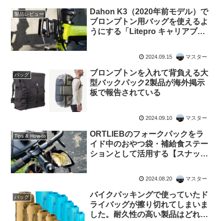
Dahon K3（2020年前モデル）で
製品レビュー
ブロンプトン用バッグを使えるよ
うにする「Litepro キャリアブロ
ックアダプター」の使用感
2024.09.15
マスター
ブロンプトンを入れて背負える大
バッグ
型バックパック2製品が海外掲示
板で報告されている
2024.09.10
マスター
ORTLIEBのフォークパックをラ
Tips & How-to
イド中のおやつ袋・補給食ステー
ションとして活用する【スナック
菓子との相性バッチリ】
2024.08.20
マスター
バイクパッキングで使っていたド
バッグ
ライバッグが擦り切れてしまいま
した。耐久性の高い製品はどれで