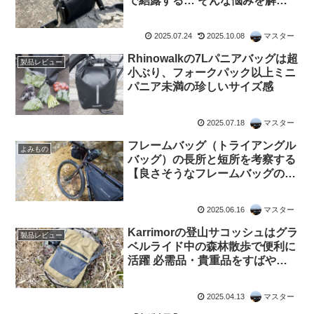
で結露する… そんな悩みを解決
するアクセサリー
【Artisan&Artist Easy
2025.07.24
2025.10.08
マスター
Defender】
Rhinowalkの7Lパニアバッグは超
製品レビュー
小ぶり、フォークパック以上ミニ
パニア未満の珍しいサイズ感
2025.07.18
マスター
フレームバッグ（トライアングル
よみもの
バッグ）の長所と短所を考察する
【良さそうなフレームバッグの紹
介も】
2025.06.16
マスター
Karrimorの登山サコッシュはグラ
製品レビュー
ベルライド中の森林散歩で便利に
活躍 必需品・貴重品をすばやく
身に付けて歩ける
2025.04.13
マスター