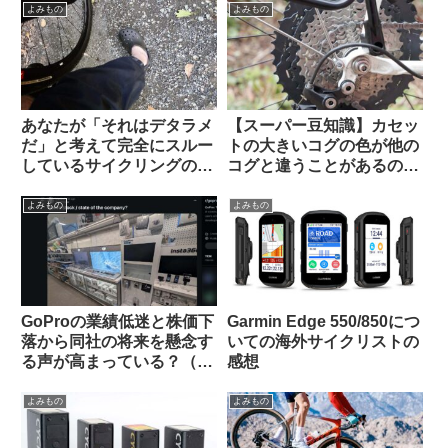
よみもの
よみもの
あなたが「それはデタラメ
【スーパー豆知識】カセッ
だ」と考えて完全にスルー
トの大きいコグの色が他の
しているサイクリングの
コグと違うことがあるのは
「ルール」や固定観念は何
なぜですか
ですか（海外掲示板から）
よみもの
よみもの
GoProの業績低迷と株価下
Garmin Edge 550/850につ
落から同社の将来を懸念す
いての海外サイクリストの
る声が高まっている？（海
感想
外掲示板から）
よみもの
よみもの