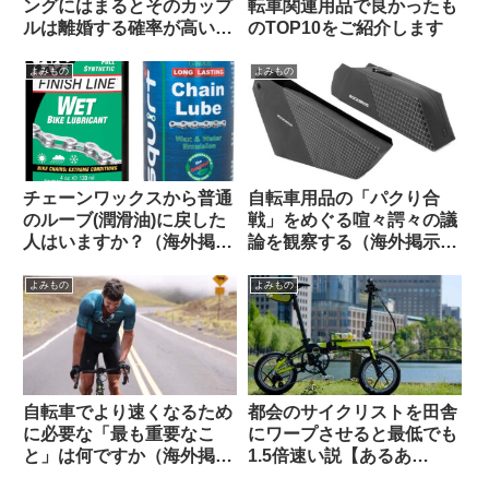
ングにはまるとそのカップ
転車関連用品で良かったも
ルは離婚する確率が高い？
のTOP10をご紹介します
（海外掲示板から）
よみもの
よみもの
チェーンワックスから普通
自転車用品の「パクり合
のルーブ(潤滑油)に戻した
戦」をめぐる喧々諤々の議
人はいますか？（海外掲示
論を観察する（海外掲示板
板から）
から）
よみもの
よみもの
自転車でより速くなるため
都会のサイクリストを田舎
に必要な「最も重要なこ
にワープさせると最低でも
と」は何ですか（海外掲示
1.5倍速い説【あるあ
板から）
る？】