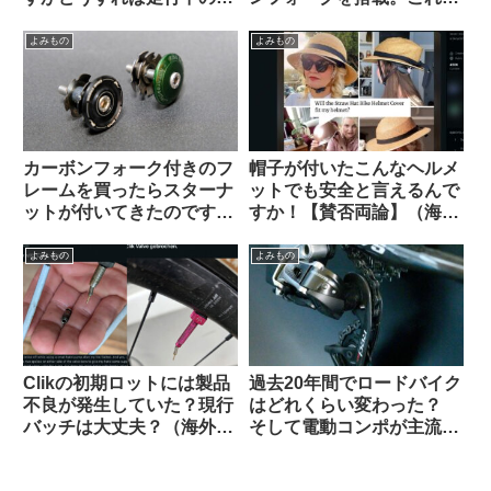
を停められるでしょうか
55万円は高い？普通？
（海外掲示板から）
よみもの
よみもの
カーボンフォーク付きのフ
帽子が付いたこんなヘルメ
レームを買ったらスターナ
ットでも安全と言えるんで
ットが付いてきたのですが
すか！【賛否両論】（海外
使っても良いのでしょうか
掲示板から）
（海外掲示板から）
よみもの
よみもの
Clikの初期ロットには製品
過去20年間でロードバイク
不良が発生していた？現行
はどれくらい変わった？
バッチは大丈夫？（海外掲
そして電動コンポが主流に
示板から）
なった本当の理由とは（海
外掲示板でのオピニオン観