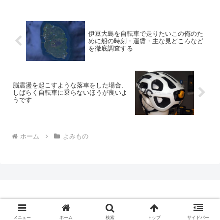
伊豆大島を自転車で走りたいこの俺のた
めに船の時刻・運賃・主な見どころなど
を徹底調査する
脳震盪を起こすような落車をした場合、
しばらく自転車に乗らないほうが良いよ
うです
ホーム
よみもの
Copyright © 2009-2026 CBN Blog All Rights Reserved.
メニュー
ホーム
検索
トップ
サイドバー