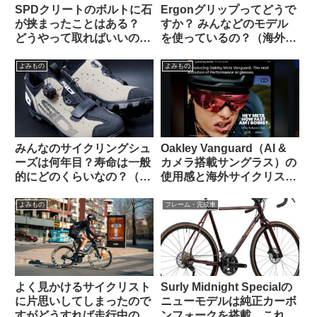
SPDクリートのボルトに石
Ergonグリップってどうで
が挟まったことはある？
すか？ みんなどのモデル
どうやって取ればいいの？
を使っているの？（海外掲
（海外掲示板より）
示板から）
よみもの
よみもの
みんなのサイクリングシュ
Oakley Vanguard（AI &
ーズは何年目？寿命は一般
カメラ搭載サングラス）の
的にどのくらいなの？（海
使用感と海外サイクリスト
外掲示板から）
の反応
よみもの
フレーム・完成車
よく見かけるサイクリスト
Surly Midnight Specialの
に片思いしてしまったので
ニューモデルは純正カーボ
すがどうすれば走行中の彼
ンフォークを搭載。これで