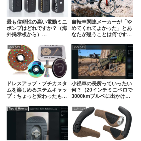
最も信頼性の高い電動ミニ
自転車関連メーカーが「や
ポンプはどれですか？（海
めてくれてよかった」とあ
外掲示板から）
なたが思うことは何ですか
【CYCPLUS / Muc Off /
（海外掲示板から）
Silca / Fanttik / Trek /
よみもの
よみもの
Fumpa Pumpa】
ドレスアップ・プチカスタ
小径車の長所っていったい
ムを楽しめるステムキャッ
何？（20インチミニベロで
プ：ちょっと変わったもの
3000kmブルベに出かけま
を10品セレクトしてみまし
す、という海外掲示板での
た【ギフトにも好適】
スレッドから）
Tips & How-to
よみもの