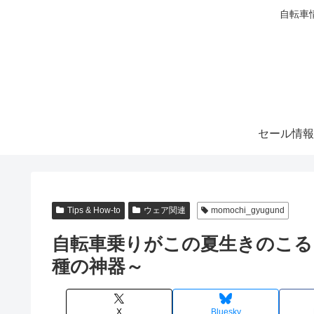
自転車
セール情報
Tips & How-to
ウェア関連
momochi_gyugund
自転車乗りがこの夏生きのこる
種の神器～
X
Bluesky