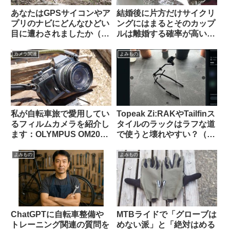
あなたはGPSサイコンやア
結婚後に片方だけサイクリ
プリのナビにどんなひどい
ングにはまるとそのカップ
目に遭わされましたか（海
ルは離婚する確率が高い？
外掲示板から）
（海外掲示板から）
カメラ関連
よみもの
私が自転車旅で愛用してい
Topeak Zi:RAKやTailfinス
るフィルムカメラを紹介し
タイルのラックはラフな道
ます：OLYMPUS OM2000
で使うと壊れやすい？（海
/ G.ZUIKO AUTO-W 28mm
外掲示板から）
F3.5
よみもの
よみもの
ChatGPTに自転車整備や
MTBライドで「グローブは
トレーニング関連の質問を
めない派」と「絶対はめる