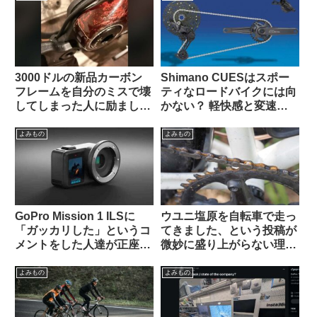
3000ドルの新品カーボン
Shimano CUESはスポー
フレームを自分のミスで壊
ティなロードバイクには向
してしまった人に励ましの
かない？ 軽快感と変速の
声が寄せられる（海外掲示
速さではSoraにも劣る？
板から）
（海外掲示板から）
よみもの
よみもの
GoPro Mission 1 ILSに
ウユニ塩原を自転車で走っ
「ガッカリした」というコ
てきました、という投稿が
メントをした人達が正座さ
微妙に盛り上がらない理由
せられ説教されているスレ
とは（海外掲示板から）
ッドを海外掲示板で発見
よみもの
よみもの