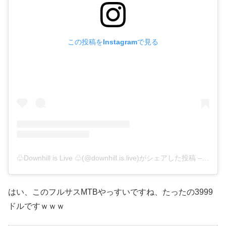
この投稿をInstagramで見る
♧Downhill is Live ♧(@downhill.is.live)がシェアした投稿
–
2019
はい、このフルサスMTBやっすいですね、たったの3999
ドルですｗｗｗ