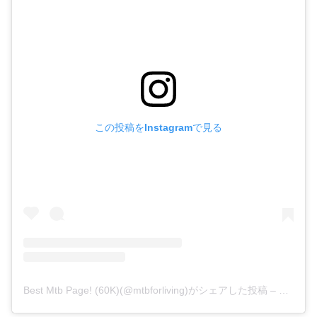
この投稿をInstagramで見る
Best Mtb Page! (60K)(@mtbforliving)がシェアした投稿
–
2019年