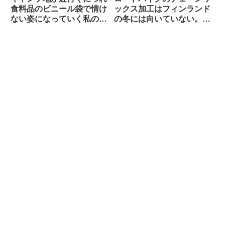
食料品のビニール袋で情け
ックス加工はフィンランド
ない姿になっていく私の愛
の冬には向いていない。大
車【自転車キャンツーある
雨や砂泥等のウェット環境
ある】
でも弱い？（海外掲示板か
ら）