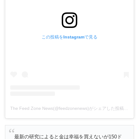
この投稿をInstagramで見る
The Feed Zone News(@feedzonenews)がシェアした投稿
–
201
最新の研究によると金は幸福を買えないが150ド