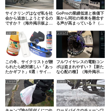
サイクリングはなぜ私を社
GoProの業績低迷と株価下
会から追放しようとするの
落から同社の将来を懸念す
ですか？（海外掲示板よ
る声が高まっている？（海
り）
外掲示板から）
よみもの
よみもの
この冬、サイクリストが贈
フルワイヤレスの電動コン
られたら絶対嬉しい「あっ
ポは盗まれやすい？【新た
たかギフト」6選：サイズ
な心配の種】（海外掲示板
選び不要・性別不問で間違
から）
いなく感謝されます
よみもの
よみもの
キャンプ地が近付くにつれ
ロードバイクのチェーンワ