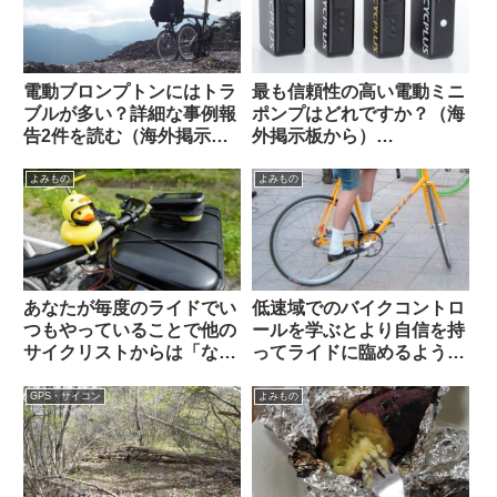
電動ブロンプトンにはトラ
最も信頼性の高い電動ミニ
ブルが多い？詳細な事例報
ポンプはどれですか？（海
告2件を読む（海外掲示板
外掲示板から）
から）
【CYCPLUS / Muc Off /
Silca / Fanttik / Trek /
よみもの
よみもの
Fumpa Pumpa】
あなたが毎度のライドでい
低速域でのバイクコントロ
つもやっていることで他の
ールを学ぶとより自信を持
サイクリストからは「なん
ってライドに臨めるように
だこいつ」と思われていそ
なる（海外掲示板より）
うなことを教えて下さい
GPS・サイコン
よみもの
【みんな違ってみんない
い】