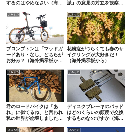
するのはやめなさい（海外
派」の意見の対立を観察す
掲示板でのオピニオン観
る（海外掲示板から）
察）
よみもの
よみもの
ブロンプトンは「マッドガ
花粉症がつらくても春のサ
ードあり・なし」どちらが
イクリングが大好きだ！
お好み？（海外掲示板か
（海外掲示板から）
ら）
よみもの
よみもの
君のロードバイクは「あ
ディスクブレーキのパッド
れ」に似てるね、と言われ
はどのくらいの頻度で交換
私の世界が崩壊しました
するものなのですか（海外
（海外掲示板から）
掲示板から）
よみもの
よみもの