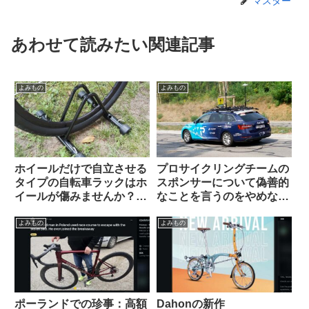
マスター
あわせて読みたい関連記事
よみもの
よみもの
ホイールだけで自立させる
プロサイクリングチームの
タイプの自転車ラックはホ
スポンサーについて偽善的
イールが傷みませんか？
なことを言うのをやめなさ
（海外掲示板&筆者の経験
い（海外掲示板でのオピニ
から）Felgenkiller
オン観察）
よみもの
よみもの
ポーランドでの珍事：高額
Dahonの新作