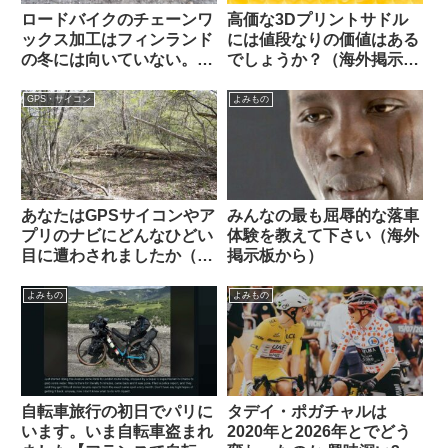
ロードバイクのチェーンワ
高価な3Dプリントサドル
ックス加工はフィンランド
には値段なりの価値はある
の冬には向いていない。大
でしょうか？（海外掲示板
雨や砂泥等のウェット環境
から）
でも弱い？（海外掲示板か
GPS・サイコン
よみもの
ら）
あなたはGPSサイコンやア
みんなの最も屈辱的な落車
プリのナビにどんなひどい
体験を教えて下さい（海外
目に遭わされましたか（海
掲示板から）
外掲示板から）
よみもの
よみもの
自転車旅行の初日でパリに
タデイ・ポガチャルは
います。いま自転車盗まれ
2020年と2026年とでどう