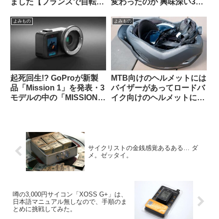
ました【フランスで自転車
変わったのか 興味深い3つ
盗難にあった時の対処法・
の考察を読む（海外掲示板
海外掲示板から】
から）
よみもの
よみもの
起死回生!? GoProが新製
MTB向けのヘルメットには
品「Mission 1」を発表・3
バイザーがあってロードバ
モデルの中の「MISSION 1
イク向けのヘルメットにな
PRO ILS」はレンズ交換式
いのは何故ですか（海外掲
でm43対応。でもこれって
示板から）
誰向けのカメラなの？（海
外掲示板から）
サイクリストの金銭感覚あるある… ダ
メ。ゼッタイ。
噂の3,000円サイコン「XOSS G+」は、
日本語マニュアル無しなので、手順のま
とめに挑戦してみた。