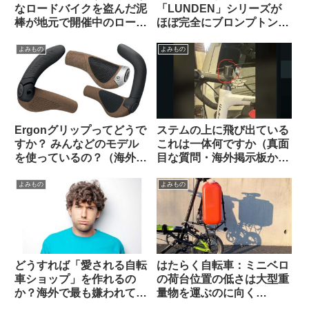
なロードバイクを盗んだ泥
「LUNDEN」シリーズが
棒が地元で開催中のロード
ほぼ完全にブロンプトンな
レースに紛れ込み一時プロ
見た目で海外で話題に
トンの先頭を引いてしまう
【Brompton vs.
よみもの
よみもの
Brompnot 最終戦争へ】
Ergonグリップってどうで
ステムの上に飛び出ている
すか？ みんなどのモデル
これは一体何ですか（真面
を使っているの？（海外掲
目な質問・海外掲示板か
示板から）
ら）
よみもの
よみもの
どうすれば「愛される自転
はたらく自転車：ミニベロ
車ショップ」を作れるの
の荷台位置の低さは大型重
か？海外で最も嫌われてい
量物を運ぶのに向く
る”condescending”な態
Dahon K3で灯油ポリタン