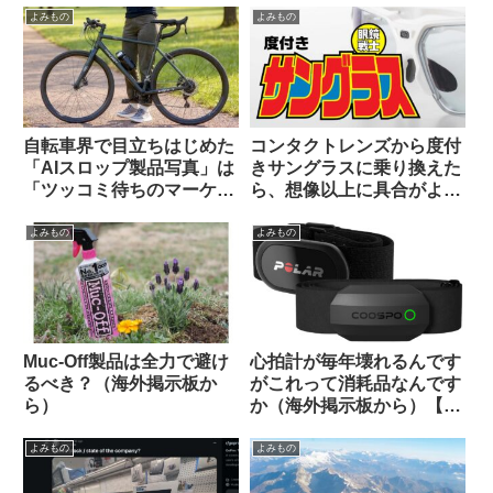
度に学ぶ（海外掲示板か
ク運んでみた
よみもの
よみもの
ら）
自転車界で目立ちはじめた
コンタクトレンズから度付
「AIスロップ製品写真」は
きサングラスに乗り換えた
「ツッコミ待ちのマーケテ
ら、想像以上に具合がよか
ィング手法」なのか【REI /
った話。
Van Rysel】
よみもの
よみもの
Muc-Off製品は全力で避け
心拍計が毎年壊れるんです
るべき？（海外掲示板か
がこれって消耗品なんです
ら）
か（海外掲示板から）【丈
夫な心拍計はどれ？】
よみもの
よみもの