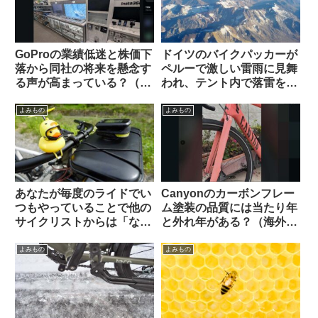
GoProの業績低迷と株価下
ドイツのバイクパッカーが
落から同社の将来を懸念す
ペルーで激しい雷雨に見舞
る声が高まっている？（海
われ、テント内で落雷を受
外掲示板から）
けて亡くなる（海外掲示板
から）
よみもの
よみもの
あなたが毎度のライドでい
Canyonのカーボンフレー
つもやっていることで他の
ム塗装の品質には当たり年
サイクリストからは「なん
と外れ年がある？（海外掲
だこいつ」と思われていそ
示板から）
うなことを教えて下さい
よみもの
よみもの
【みんな違ってみんない
い】