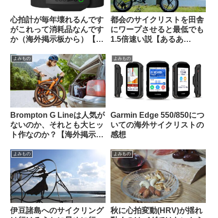
心拍計が毎年壊れるんです
都会のサイクリストを田舎
がこれって消耗品なんです
にワープさせると最低でも
か（海外掲示板から）【丈
1.5倍速い説【あるあ
夫な心拍計はどれ？】
る？】
よみもの
よみもの
Brompton G Lineは人気が
Garmin Edge 550/850につ
ないのか、それとも大ヒッ
いての海外サイクリストの
ト作なのか？【海外掲示板
感想
での議論観察】
よみもの
よみもの
伊豆諸島へのサイクリング
秋に心拍変動(HRV)が揺れ