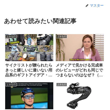
マスター
あわせて読みたい関連記事
よみもの
よみもの
サイクリストが贈られたら
メディアで見かける完成車
きっと嬉しいに違いない用
のレビューがどれも同じで
品系のギフトアイデア・お
つまらないのはなぜ？（海
すすめ10選【筆者使用経験
外掲示板から）
のあるものから】
よみもの
よみもの