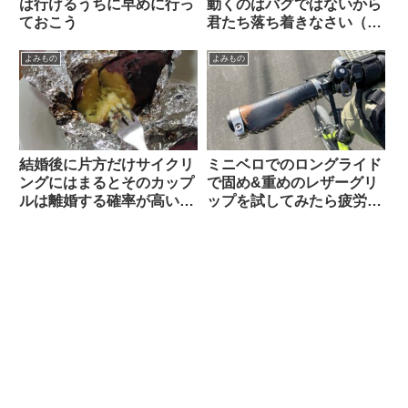
は行けるうちに早めに行っ
動くのはバグではないから
ておこう
君たち落ち着きなさい（海
外掲示板でのオピニオン観
察）
よみもの
よみもの
結婚後に片方だけサイクリ
ミニベロでのロングライド
ングにはまるとそのカップ
で固め&重めのレザーグリ
ルは離婚する確率が高い？
ップを試してみたら疲労が
（海外掲示板から）
少なかった【THEODORE
CYCLE GRIP】