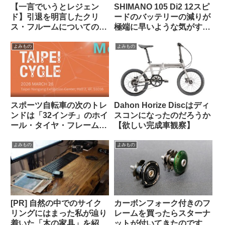
【一言でいうとレジェン
SHIMANO 105 Di2 12スピ
ド】引退を明言したクリ
ードのバッテリーの減りが
ス・フルームについての海
極端に早いような気がする
外掲示板での感想を観察す
のですが普通でしょうか？
る
（海外掲示板から）
よみもの
よみもの
スポーツ自転車の次のトレ
Dahon Horize Discはディ
ンドは「32インチ」のホイ
スコンになったのだろうか
ール・タイヤ・フレームに
【欲しい完成車観察】
なる？
よみもの
よみもの
[PR] 自然の中でのサイク
カーボンフォーク付きのフ
リングにはまった私が辿り
レームを買ったらスターナ
着いた「木の家具」を紹介
ットが付いてきたのですが