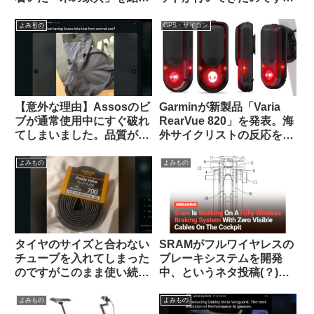
します【一枚板の机・読者
使っても良いのでしょうか
特典あり】
（海外掲示板から）
よみもの
GPS・サイコン
【意外な理由】Assosのビ
Garminが新製品「Varia
ブが通常使用中にすぐ破れ
RearVue 820」を発表。海
てしまいました。品質が落
外サイクリストの反応を観
ちているのでしょうか？
察してみよう
（海外掲示板から）
よみもの
よみもの
タイヤのサイズと合わない
SRAMがフルワイヤレスの
チューブを入れてしまった
ブレーキシステムを開発
のですがこのまま使い続け
中、というネタ投稿(？)に
ても問題ないですか？（海
ついての海外サイクリスト
外掲示板より）
の反応【おもしろコメン
よみもの
よみもの