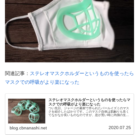
関連記事：
ステレオマスクホルダーというものを使ったら
マスクでの呼吸がより楽になった
ステレオマスクホルダーというものを使ったらマ
スクでの呼吸がより楽になった
つい先日、ジャージの素材で作られたパールイズミのマス
クを紹介したばかりです。このマスク自体は肌触りも良く
てなかなか良いものなのですが、息が荒い時に内側の生地
が鼻の穴を塞いでしまうところが気になっていました。す
るとTwitterのフォロワーさ...
2020.07.25
blog.cbnanashi.net