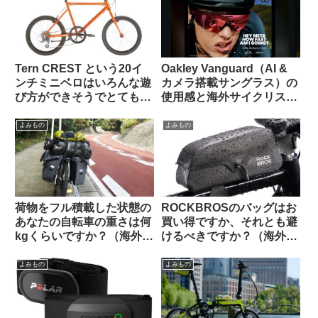
ト】
Tern CREST という20イ
Oakley Vanguard（AI &
ンチミニベロはいろんな遊
カメラ搭載サングラス）の
び方ができそうでとても気
使用感と海外サイクリスト
になる【欲しい完成車観
の反応
察】
よみもの
よみもの
荷物をフル積載した状態の
ROCKBROSのバッグはお
あなたの自転車の重さは何
買い得ですか、それとも避
kgくらいですか？（海外掲
けるべきですか？（海外掲
示板から）
示板から）
よみもの
よみもの