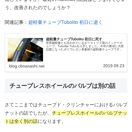
う、改善されたのでしょうか？
関連記事：
超軽量チューブTubolito 初日に逝く
超軽量チューブTubolito 初日に死す
世界最軽量とも言われているオーストリア発のインナーチ
ューブ、Tubolite Tuboを入手しました。今年の春頃に大変
話題になったポリウレタン系素材の超軽量チューブです。
その小ささに仰天購入したのは700×18/28mm(バルブ長
60mm)...
2019.09.23
blog.cbnanashi.net
チューブレスホイールのバルブは別の話
さてここまではチューブド・クリンチャーにおけるバルブ
ナットの話でしたが、
チューブレスホイールのバルブナッ
トは全く別の話
になります。