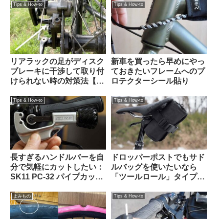
ハンドルバーパックとの相
掲示板から）
Tips & How-to
Tips & How-to
性良し
リアラックの足がディスク
新車を買ったら早めにやっ
ブレーキに干渉して取り付
ておきたいフレームへのプ
けられない時の対策法【大
ロテクターシール貼り
体なんとかなる】
Tips & How-to
Tips & How-to
長すぎるハンドルバーを自
ドロッパーポストでもサド
分で気軽にカットしたい：
ルバッグを使いたいなら
SK11 PC-32 パイプカッタ
「ツールロール」タイプも
ーがおすすめ 【Tern Crest
検討してみよう
カスタム】
よみもの
Tips & How-to