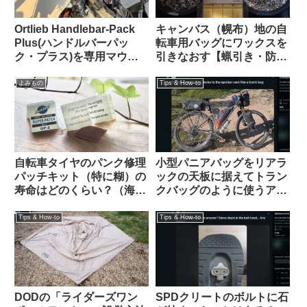
Ortlieb Handlebar-Pack
キャンバス（幌布）地の自
Plus(ハンドルバーパッ
転車用バッグにワックスを
ク・プラス)を専用マウン
引きなおす【蝋引き・防水
トを使わずにフロントラッ
加工】
クに置いてみた
よみもの
Tips & How-to
自転車タイヤのパンク修理
小型パニアバッグをリアラ
パッチキット（特に糊）の
ックの天板に据えてトラン
寿命はどのくらい？（海外
クバッグのように使うアイ
掲示板から）
デアを発見（海外掲示板か
ら）Ortlieb Gravel-Pack /
Tips & How-to
Tips & How-to
Quick-Rack
DODの「ライダーズワン
SPDクリートのボルトに石