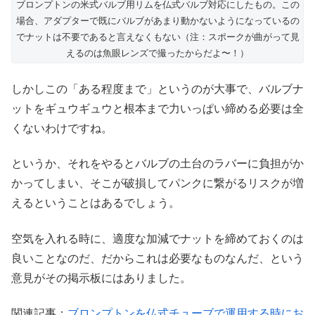
ブロンプトンの米式バルブ用リムを仏式バルブ対応にしたもの。この
場合、アダプターで既にバルブがあまり動かないようになっているの
でナットは不要であると言えなくもない（注：スポークが曲がって見
えるのは魚眼レンズで撮ったからだよ〜！）
しかしこの「ある程度まで」というのが大事で、バルブナ
ットをギュウギュウと根本まで力いっぱい締める必要は全
くないわけですね。
というか、それをやるとバルブの土台のラバーに負担がか
かってしまい、そこが破損してパンクに繋がるリスクが増
えるということはあるでしょう。
空気を入れる時に、適度な加減でナットを締めておくのは
良いことなのだ、だからこれは必要なものなんだ、という
意見がその掲示板にはありました。
関連記事：
ブロンプトンを仏式チューブで運用する時にお