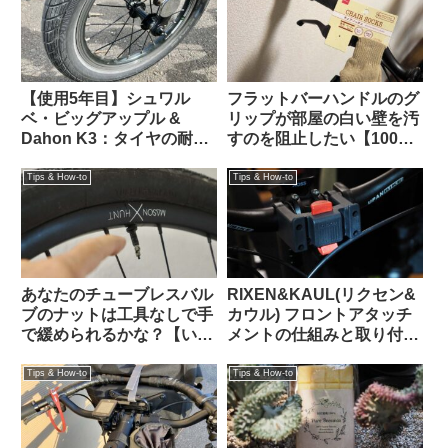
【使用5年目】シュワル
フラットバーハンドルのグ
ベ・ビッグアップル &
リップが部屋の白い壁を汚
Dahon K3：タイヤの耐久
すのを阻止したい【100均
性とリムへの影響はどうで
で解決】
あったか
Tips & How-to
Tips & How-to
あなたのチューブレスバル
RIXEN&KAUL(リクセン&
ブのナットは工具なしで手
カウル) フロントアタッチ
で緩められるかな？【いま
メントの仕組みと取り付け
調べよう】
方法 KF852 KF810
Tips & How-to
Tips & How-to