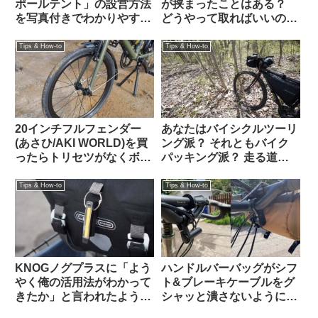
ポールテント」の設営方法
が挟まったことはある？
を写真付きでわかりやすく
どうやって取ればいいの？
解説します
（海外掲示板より）
Tips & How-to
Tips & How-to
20インチフルフェンダー
あなたはバイシクルツーリ
(あさひ/AKI WORLD)を買
ング派？ それともバイク
ったらトリセツがなくボル
パッキング派？ 走る道の
トも足りない「自分で適当
タイプから自分に合った装
にやれ」なプロ仕様製品だ
備を考える
Tips & How-to
Tips & How-to
ったけれど意外に装着簡単
でTern Crestと相性も抜群
でした
KNOGノグプラスに「よう
ハンドルバーバッグがシフ
やく俺の活用法がわかって
ト&ブレーキケーブルをグ
きたか」と言われたような
シャッと潰さないようにす
気がした：オルトリーブの
るための賢いハック（海外