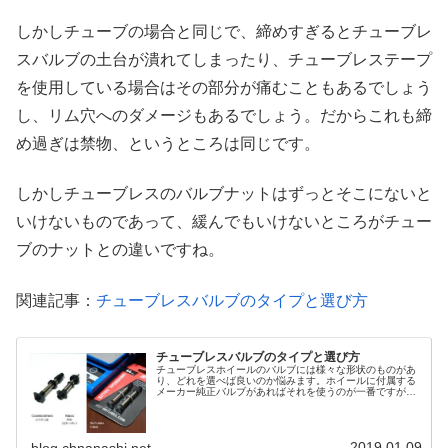
しかしチューブの場合と同じで、締めすぎるとチューブレ
スバルブの土台が潰れてしまったり、チューブレステープ
を使用している場合はその部分が痛むこともあるでしょう
し、リム穴へのダメージもあるでしょう。だからこれも締
め過ぎは禁物、というところは同じです。
しかしチューブレスのバルブナットはずっとそこにないと
いけないものであって、緩んでもいけないところがチュー
ブのナットとの違いですね。
関連記事：
チューブレスバルブのタイプと選び方
チューブレスバルブのタイプと選び方
チューブレスホイールのバルブには様々な形状のものがあ
り、どれを選べば良いのか悩みます。ホイールに付属する
メーカー純正バルブがあればそれを使うのが一番ですが、
チューブドで使用していたチューブレスレディのホイール
を新たにチューブレス化する時、自...
2019.01.09
blog.cbnanashi.net