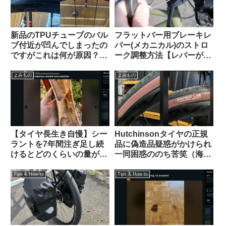
新品のTPUチューブのバル
フラットバー用ブレーキレ
ブ付近が凹んでしまったの
バー(メカニカル)のストロ
ですがこれは何が原因？
ーク調整方法【レバーが遠
（海外掲示板から）
い！リーチアジャスト】
よみもの
よみもの
【タイヤ長生き自慢】シー
Hutchinsonタイヤの正規
ラントを7年間注ぎ足し続
品に偽造品疑惑がかけられ
けるとどのくらいの量が溜
一同困惑ののち苦笑（海外
まるのか？（海外掲示板か
掲示板から）
ら）
Tips & How-to
Tips & How-to