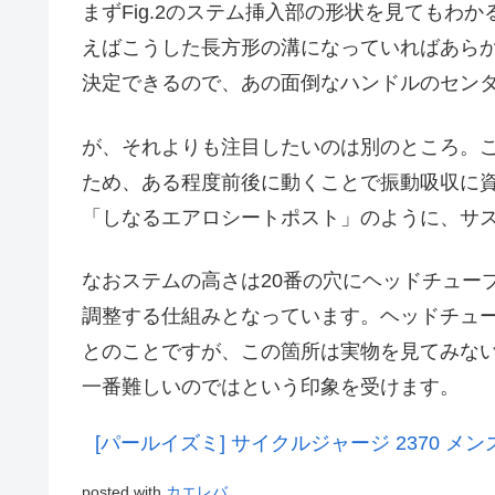
まずFig.2のステム挿入部の形状を見てもわ
えばこうした長方形の溝になっていればあら
決定できるので、あの面倒なハンドルのセン
が、それよりも注目したいのは別のところ。
ため、ある程度前後に動くことで振動吸収に
「しなるエアロシートポスト」のように、サ
なおステムの高さは20番の穴にヘッドチュー
調整する仕組みとなっています。ヘッドチュ
とのことですが、この箇所は実物を見てみな
一番難しいのではという印象を受けます。
[パールイズミ] サイクルジャージ 2370 メン
posted with
カエレバ