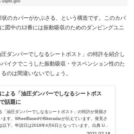
a uspto.gov
形状のカバーがかぶさる、という構造です。このカバ
に図中の12番には振動吸収のためのダンピングユニ
油圧ダンパーでしなるシートポスト」の特許を紹介し
ルバイクでこうした振動吸収・サスペンション性のた
くるのは間違いないでしょう。
による「油圧ダンパーでしなるシートポス
で話題に
る「油圧ダンパーでしなるシートポスト」の特許が発掘さ
。WheelBasedやBikeradarが伝えています。発見さ
下。申請日は2018年4月6日となっています。出典 U...
2021.02.18