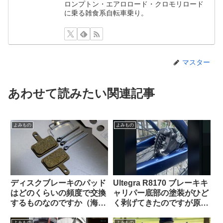
ロンプトン・エアロロード・クロモリロード
に乗る雑食系自転車乗り。
マスター
あわせて読みたい関連記事
よみもの
よみもの
ディスクブレーキのパッド
Ultegra R8170 ブレーキキ
はどのくらいの頻度で交換
ャリパー底部の塗装がひど
するものなのですか（海外
く剥げてきたのですが原因
掲示板から）
は何でしょうか（海外掲示
板から）【ガルバニック腐
よみもの
よみもの