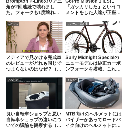
Brompton P-Lineのリア三
GoPro Mission 1 ILSに
角が2回連続で壊れまし
「ガッカリした」というコ
た。フォークも1度壊れま
メントをした人達が正座さ
した【原因は設計か製造
せられ説教されているスレ
か？】（海外掲示板から）
ッドを海外掲示板で発見
よみもの
フレーム・完成車
メディアで見かける完成車
Surly Midnight Specialの
のレビューがどれも同じで
ニューモデルは純正カーボ
つまらないのはなぜ？（海
ンフォークを搭載。これで
外掲示板から）
55万円は高い？普通？
よみもの
よみもの
良い自転車ショップと悪い
MTB向けのヘルメットには
自転車ショップの違いにつ
バイザーがあってロードバ
いての議論を観察する（海
イク向けのヘルメットにな