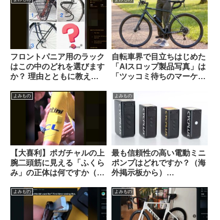
食・異種金属接触腐食】
フロントパニア用のラック
自転車界で目立ちはじめた
はこの中のどれを選びます
「AIスロップ製品写真」は
か？ 理由とともに教えて
「ツッコミ待ちのマーケテ
ください（海外掲示板か
ィング手法」なのか【REI /
ら）
Van Rysel】
よみもの
よみもの
【大喜利】ポガチャルの上
最も信頼性の高い電動ミニ
腕二頭筋に見える「ふくら
ポンプはどれですか？（海
み」の正体は何ですか（海
外掲示板から）
外掲示板から）
【CYCPLUS / Muc Off /
Silca / Fanttik / Trek /
よみもの
よみもの
Fumpa Pumpa】