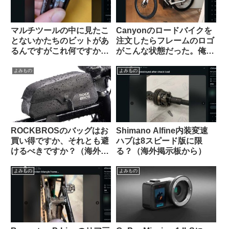
マルチツールの中に見たこ
Canyonのロードバイクを
とないかたちのビットがあ
注文したらフレームのロゴ
るんですがこれ何ですか？
がこんな状態だった。俺は
【滅多に使わないけどない
一体どうすれば…（海外掲
と詰むやつ】
示板から）
よみもの
よみもの
ROCKBROSのバッグはお
Shimano Alfine内装変速
買い得ですか、それとも避
ハブは8スピード版に限
けるべきですか？（海外掲
る？（海外掲示板から）
示板から）
よみもの
よみもの