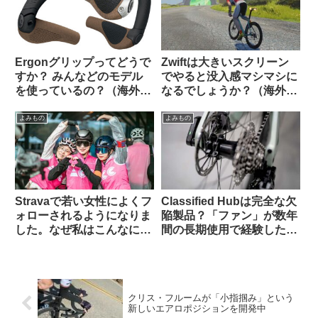
Ergonグリップってどうで
Zwiftは大きいスクリーン
すか？ みんなどのモデル
でやると没入感マシマシに
を使っているの？（海外掲
なるでしょうか？（海外掲
示板から）
示板から）
よみもの
よみもの
Stravaで若い女性によくフ
Classified Hubは完全な欠
ォローされるようになりま
陥製品？「ファン」が数年
した。なぜ私はこんなにモ
間の長期使用で経験した
テるのでしょう（海外掲示
様々な問題（海外掲示板か
板から）
ら）
クリス・フルームが「小指掴み」という
新しいエアロポジションを開発中