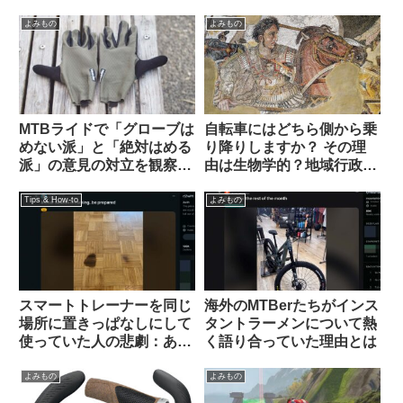
外掲示板から）
いのは何故ですか（海外掲
示板から）
よみもの
よみもの
MTBライドで「グローブは
自転車にはどちら側から乗
めない派」と「絶対はめる
り降りしますか？ その理
派」の意見の対立を観察す
由は生物学的？地域行政
る（海外掲示板から）
的？それとも…【海外掲示
板から】
Tips & How-to
よみもの
スマートトレーナーを同じ
海外のMTBerたちがインス
場所に置きっぱなしにして
タントラーメンについて熱
使っていた人の悲劇：あな
く語り合っていた理由とは
たの家は大丈夫？（海外掲
示板から）
よみもの
よみもの