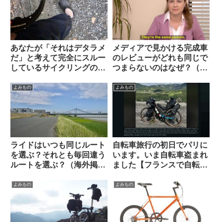
あなたが「それはデタラメ
メディアで見かける完成車
だ」と考えて完全にスルー
のレビューがどれも同じで
しているサイクリングの
つまらないのはなぜ？（海
「ルール」や固定観念は何
外掲示板から）
ですか（海外掲示板から）
よみもの
よみもの
ライドはいつも同じルート
自転車旅行の初日でパリに
を選ぶ？それとも毎回違う
います。いま自転車盗まれ
ルートを選ぶ？（海外掲示
ました【フランスで自転車
板から）
盗難にあった時の対処法・
海外掲示板から】
よみもの
よみもの