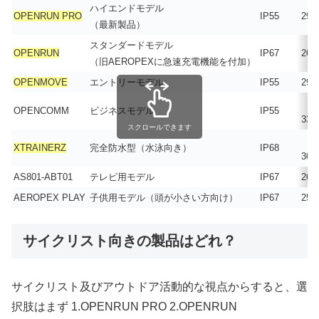
ハイエンドモデル
OPENRUN PRO
IP55
29g
（最新製品）
スタンダードモデル
OPENRUN
IP67
26g
（旧AEROPEXに急速充電機能を付加）
OPENMOVE
エントリーモデル
IP55
29g
OPENCOMM
ビジネスモデル
IP55
33g
スクロールできます
XTRAINERZ
完全防水型（水泳向き）
IP68
30g
AS801-ABT01
テレビ用モデル
IP67
26g
AEROPEX PLAY
子供用モデル（頭が小さい方向け）
IP67
25.
サイクリスト向きの製品はどれ？
サイクリスト及びアウトドア活動的な視点からすると、選
択肢はまず 1.OPENRUN PRO 2.OPENRUN