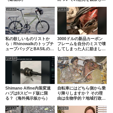
みよう（海外掲示板から）
よみもの
よみもの
私の欲しいものリストか
3000ドルの新品カーボン
ら：Rhinowalkのトップチ
フレームを自分のミスで壊
ューブバッグとBASILのポ
してしまった人に励ましの
ートランドフロントキャリ
声が寄せられる（海外掲示
ア
板から）
よみもの
よみもの
Shimano Alfine内装変速
自転車にはどちら側から乗
ハブは8スピード版に限
り降りしますか？ その理
る？（海外掲示板から）
由は生物学的？地域行政
的？それとも…【海外掲示
板から】
よみもの
よみもの