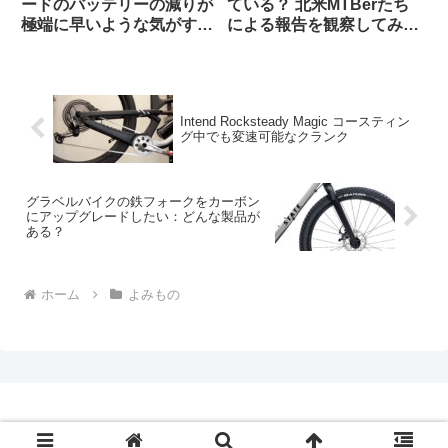
ードのバッテリーの減りが
ている？ 北米MTBerたち
極端に早いような気がする
による報告を観察してみよ
のですが普通でしょうか？
う
（海外掲示板から）
Intend Rocksteady Magic コースティン
グ中でも変速可能なクランク
グラベルバイクの鉄フォークをカーボン
にアップグレードしたい：どんな製品が
ある？
ホーム
よみもの
Copyright © 2009-2026 CBN Blog All Rights Reserved.