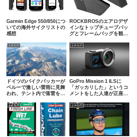
Garmin Edge 550/850につ
ROCKBROSのエアロデザ
いての海外サイクリストの
インなトップチューブバッ
感想
グとフレームバッグを観察
してみよう
よみもの
よみもの
ドイツのバイクパッカーが
GoPro Mission 1 ILSに
ペルーで激しい雷雨に見舞
「ガッカリした」というコ
われ、テント内で落雷を受
メントをした人達が正座さ
けて亡くなる（海外掲示板
せられ説教されているスレ
から）
ッドを海外掲示板で発見
よみもの
よみもの