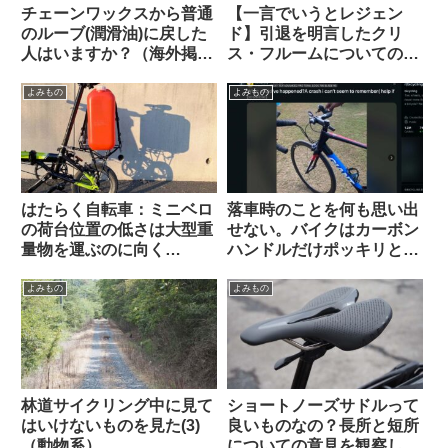
チェーンワックスから普通
【一言でいうとレジェン
のルーブ(潤滑油)に戻した
ド】引退を明言したクリ
人はいますか？（海外掲示
ス・フルームについての海
板から）
外掲示板での感想を観察す
る
よみもの
よみもの
はたらく自転車：ミニベロ
落車時のことを何も思い出
の荷台位置の低さは大型重
せない。バイクはカーボン
量物を運ぶのに向く
ハンドルだけポッキリと。
Dahon K3で灯油ポリタン
何が原因だったのでしょ
ク運んでみた
う？（海外掲示板から）
よみもの
よみもの
林道サイクリング中に見て
ショートノーズサドルって
はいけないものを見た(3)
良いものなの？長所と短所
（動物系）
についての意見を観察して