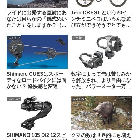
ライドに出発する直前にあ
Tern CREST という20イ
なたは何らかの「儀式めい
ンチミニベロはいろんな遊
たこと」をしますか？（海
び方ができそうでとても気
外掲示板から）
になる【欲しい完成車観
察】
よみもの
よみもの
Shimano CUESはスポー
数字によって俺は苦しみか
ティなロードバイクには向
ら解放され、より自由にな
かない？ 軽快感と変速の
った。パワーメーター万
速さではSoraにも劣る？
歳！（海外掲示板から）
（海外掲示板から）
よみもの
よみもの
SHIMANO 105 Di2 12スピ
クマの数は世界的にも増え