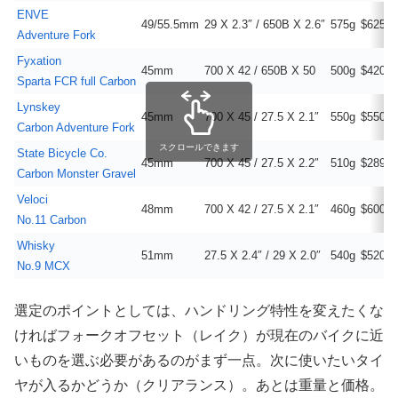
ENVE
49/55.5mm
29 X 2.3″ / 650B X 2.6″
575g
$625
Adventure Fork
Fyxation
45mm
700 X 42 / 650B X 50
500g
$420
Sparta FCR full Carbon
Lynskey
45mm
700 X 45 / 27.5 X 2.1″
550g
$550
Carbon Adventure Fork
スクロールできます
State Bicycle Co.
45mm
700 X 45 / 27.5 X 2.2″
510g
$289.9
Carbon Monster Gravel
Veloci
48mm
700 X 42 / 27.5 X 2.1″
460g
$600
No.11 Carbon
Whisky
51mm
27.5 X 2.4″ / 29 X 2.0″
540g
$520
No.9 MCX
選定のポイントとしては、ハンドリング特性を変えたくな
ければフォークオフセット（レイク）が現在のバイクに近
いものを選ぶ必要があるのがまず一点。次に使いたいタイ
ヤが入るかどうか（クリアランス）。あとは重量と価格。