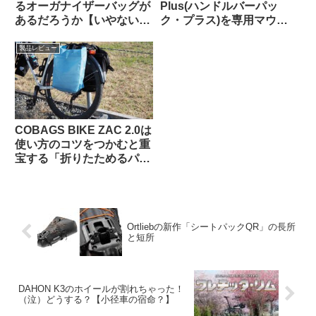
るオーガナイザーバッグが
Plus(ハンドルバーパッ
あるだろうか【いやない・
ク・プラス)を専用マウン
海外掲示板から】
トを使わずにフロントラッ
クに置いてみた
製品レビュー
COBAGS BIKE ZAC 2.0は
使い方のコツをつかむと重
宝する「折りたためるパニ
アバッグ」【買い出し・キ
ャンプ・輪行でも】
Ortliebの新作「シートパックQR」の長所
と短所
DAHON K3のホイールが割れちゃった！
（泣）どうする？【小径車の宿命？】