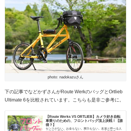
photo: nadokazuさん
下の記事でなどかずさんがRoute WerkのバッグとOrtlieb
Ultimate 6を比較されています。こちらも是非ご参考に。
【Route Werks VS ORTLIEB】カメラ好き自転
車乗りのための、フロントバッグ頂上決戦！【誰
得？】
センスがない。お金もない。脚力もない。友達と呼べる人