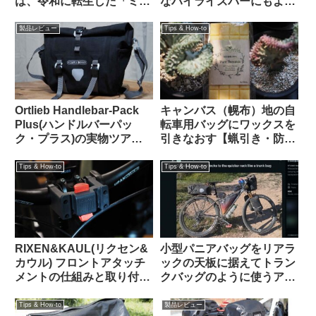
は、令和に転生した「ミニ
なハイライズバーにもよく
Oバッグ」…なのか？
似合うことに気が付いた
【Tern CRESTで使う】
製品レビュー
Tips & How-to
Ortlieb Handlebar-Pack
キャンバス（幌布）地の自
Plus(ハンドルバーパッ
転車用バッグにワックスを
ク・プラス)の実物ツア
引きなおす【蝋引き・防水
ー：外観と仕様を観察して
加工】
みよう
Tips & How-to
Tips & How-to
RIXEN&KAUL(リクセン&
小型パニアバッグをリアラ
カウル) フロントアタッチ
ックの天板に据えてトラン
メントの仕組みと取り付け
クバッグのように使うアイ
方法 KF852 KF810
デアを発見（海外掲示板か
ら）Ortlieb Gravel-Pack /
Tips & How-to
製品レビュー