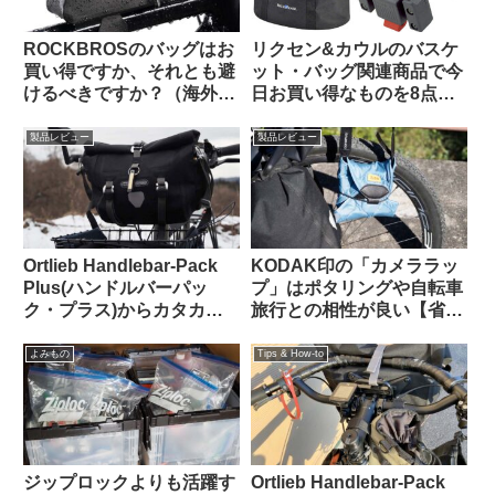
ROCKBROSのバッグはお
リクセン&カウルのバスケ
買い得ですか、それとも避
ット・バッグ関連商品で今
けるべきですか？（海外掲
日お買い得なものを8点ご
示板から）
紹介します
製品レビュー
製品レビュー
Ortlieb Handlebar-Pack
KODAK印の「カメララッ
Plus(ハンドルバーパッ
プ」はポタリングや自転車
ク・プラス)からカタカタ
旅行との相性が良い【省ス
という異音が聞こえる原因
ペース・クッション・撥
はこれだった【豆感想】
水】
よみもの
Tips & How-to
ジップロックよりも活躍す
Ortlieb Handlebar-Pack