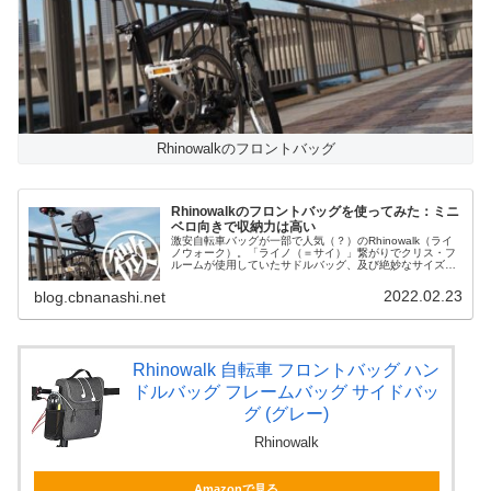
Rhinowalkのフロントバッグ
Rhinowalkのフロントバッグを使ってみた：ミニ
ベロ向きで収納力は高い
激安自転車バッグが一部で人気（？）のRhinowalk（ライ
ノウォーク）。「ライノ（＝サイ）」繋がりでクリス・フ
ルームが使用していたサドルバッグ、及び絶妙なサイズで
使いやすい20Lのパニアバッグを先日レビューしました
が、今回はフロントバッグ...
2022.02.23
blog.cbnanashi.net
Rhinowalk 自転車 フロントバッグ ハン
ドルバッグ フレームバッグ サイドバッ
グ (グレー)
Rhinowalk
Amazonで見る