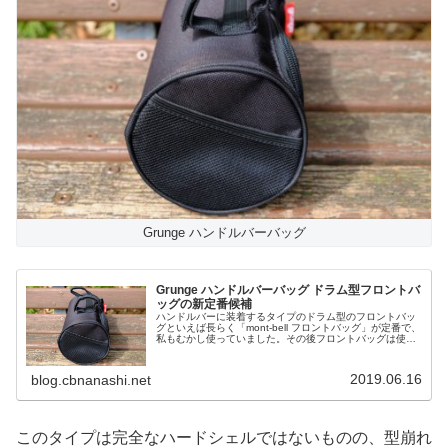
Grunge ハンドルバーバッグ
Grunge ハンドルバーバッグ ドラム型フロントバ
ッグの新定番候補
ハンドルバーに装着するタイプのドラム型のフロントバッ
グといえば長らく「mont-bell フロントバッグ」が定番で、
私もむかし使っていました。その後フロントバッグは使わ
なくなったのですが、最近また使ってみたくなり物色した
ところ「Grunge...
2019.06.16
blog.cbnanashi.net
このタイプは完全なハードシェルではないものの、型崩れ