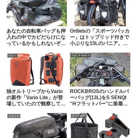
Quick-Rack
あなたの自転車バッグも押
Ortliebの「スポーツパッカ
入れの中でカビだらけにな
ー」はトップリッド付きで
っているかもしれないぞ
小ぶりな15Lのパニア。ど
【高温多湿な時期にこそや
んな特徴があり、どんな使
っておきたいメンテナン
い方に向いている？
バッグ
Tips & How-to
ス】
独オルトリーブからVario
ROCKBROSのハンドルバ
の新作「Vario Lite」が登
ーバッグ(13L)をS SENQI
場していたので観察してみ
“Hフラットバー”に装着す
よう
る【JONES H BAR +
ORTLIEB HANDLEBAR
よみもの
セール情報
PACK 下位互換】