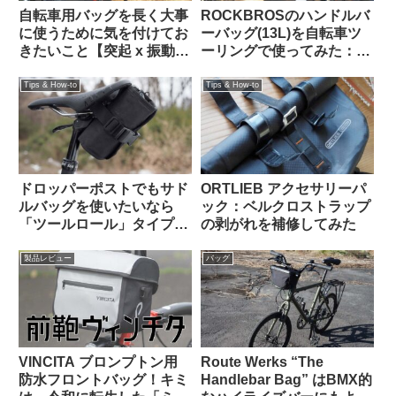
自転車用バッグを長く大事
ROCKBROSのハンドルバ
に使うために気を付けてお
ーバッグ(13L)を自転車ツ
きたいこと【突起 x 振動
ーリングで使ってみた：機
＝】
能性合格・質感も高級感が
あり使っていて気持ちが良
Tips & How-to
Tips & How-to
い
ドロッパーポストでもサド
ORTLIEB アクセサリーパ
ルバッグを使いたいなら
ック：ベルクロストラップ
「ツールロール」タイプも
の剥がれを補修してみた
検討してみよう
製品レビュー
バッグ
VINCITA ブロンプトン用
Route Werks “The
防水フロントバッグ！キミ
Handlebar Bag” はBMX的