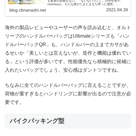
も将来の目標もない。「ないないづくし」の中年男子、
nadokazu。そんな彼がたまたま立ち寄った場所、
「cbn」。そこで出逢ったのは、後に自転車生活を一変さ
2021.04.26
blog.cbnanashi.net
せる「フロントバッグ」だった。と...
海外の製品レビューやユーザーの声を読み込むと、オルト
リーブのハンドルバーバッグはUltimateシリーズも「ハン
ドルバーパックQR」も、ハンドルバーの上までカサがあ
るせいか「美しいとは言えないが、造作と機能は優れてい
る」という評価が多いです。性能優先なら積極的に候補に
入れたいバッグでしょう。安心感はダントツですね。
ちなみに全てのハンドルバーバッグに言えることですが、
荷物が重すぎるとハンドリングに影響が出るので注意が必
要です。
バイクパッキング型