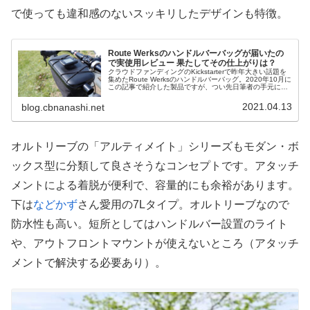
で使っても違和感のないスッキリしたデザインも特徴。
Route Werksのハンドルバーバッグが届いたの
で実使用レビュー 果たしてその仕上がりは？
クラウドファンディングのKickstarterで昨年大きい話題を
集めたRoute Werksのハンドルバーバッグ。2020年10月に
この記事で紹介した製品ですが、つい先日筆者の手元にも
実物が無事に郵便書留で到着し、使用を開始しました。到
着は...
2021.04.13
blog.cbnanashi.net
オルトリーブの「アルティメイト」シリーズもモダン・ボ
ックス型に分類して良さそうなコンセプトです。アタッチ
メントによる着脱が便利で、容量的にも余裕があります。
下は
などかず
さん愛用の7Lタイプ。オルトリーブなので
防水性も高い。短所としてはハンドルバー設置のライト
や、アウトフロントマウントが使えないところ（アタッチ
メントで解決する必要あり）。