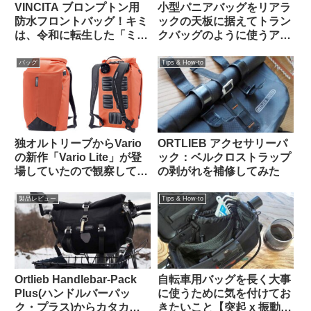
VINCITA ブロンプトン用
小型パニアバッグをリアラ
防水フロントバッグ！キミ
ックの天板に据えてトラン
は、令和に転生した「ミニ
クバッグのように使うアイ
Oバッグ」…なのか？
デアを発見（海外掲示板か
ら）Ortlieb Gravel-Pack /
バッグ
Tips & How-to
Quick-Rack
独オルトリーブからVario
ORTLIEB アクセサリーパ
の新作「Vario Lite」が登
ック：ベルクロストラップ
場していたので観察してみ
の剥がれを補修してみた
よう
製品レビュー
Tips & How-to
Ortlieb Handlebar-Pack
自転車用バッグを長く大事
Plus(ハンドルバーパッ
に使うために気を付けてお
ク・プラス)からカタカタ
きたいこと【突起 x 振動