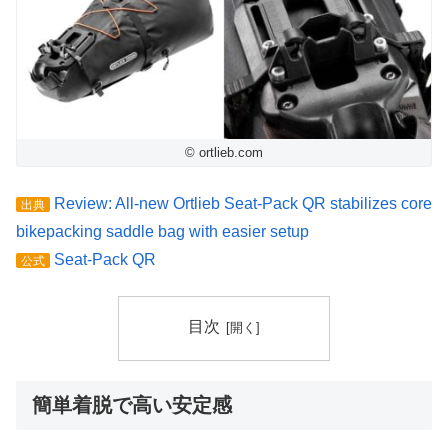
© ortlieb.com
Review: All-new Ortlieb Seat-Pack QR stabilizes core
出典
bikepacking saddle bag with easier setup
Seat-Pack QR
公式
目次
簡単着脱で高い安定感