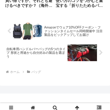
買い得ですか、それとも避
使い方のコツをつかむと重
けるべきですか？（海外掲
宝する「折りたためるパニ
示板から）
アバッグ」【買い出し・キ
ャンプ・輪行でも】
Amazonでウェア10%OFFクーポン・フ
ァッションタイムセール同時開催中 注目
製品をピックアップしてお届け
自転車用ハンドルバーバッグの5つのタイ
プ 形状と用途から自分好みの製品を選ぼ
う
ホーム
バッグ
Copyright © 2009-2026 CBN Blog All Rights Reserved.