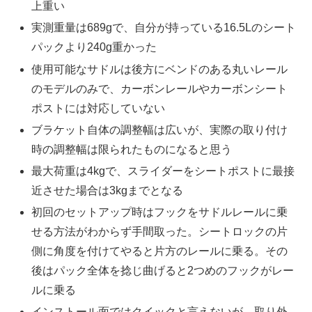
上重い
実測重量は689gで、自分が持っている16.5Lのシート
パックより240g重かった
使用可能なサドルは後方にベンドのある丸いレール
のモデルのみで、カーボンレールやカーボンシート
ポストには対応していない
ブラケット自体の調整幅は広いが、実際の取り付け
時の調整幅は限られたものになると思う
最大荷重は4kgで、スライダーをシートポストに最接
近させた場合は3kgまでとなる
初回のセットアップ時はフックをサドルレールに乗
せる方法がわからず手間取った。シートロックの片
側に角度を付けてやると片方のレールに乗る。その
後はパック全体を捻じ曲げると2つめのフックがレー
ルに乗る
インストール面ではクイックと言えないが、取り外