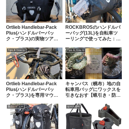
Ortlieb Handlebar-Pack
ROCKBROSのハンドルバ
Plus(ハンドルバーパッ
ーバッグ(13L)を自転車ツ
ク・プラス)の実物ツア
ーリングで使ってみた：機
ー：外観と仕様を観察して
能性合格・質感も高級感が
みよう
あり使っていて気持ちが良
Tips & How-to
Tips & How-to
い
Ortlieb Handlebar-Pack
キャンバス（幌布）地の自
Plus(ハンドルバーパッ
転車用バッグにワックスを
ク・プラス)を専用マウン
引きなおす【蝋引き・防水
トを使わずにフロントラッ
加工】
クに置いてみた
製品レビュー
セール情報