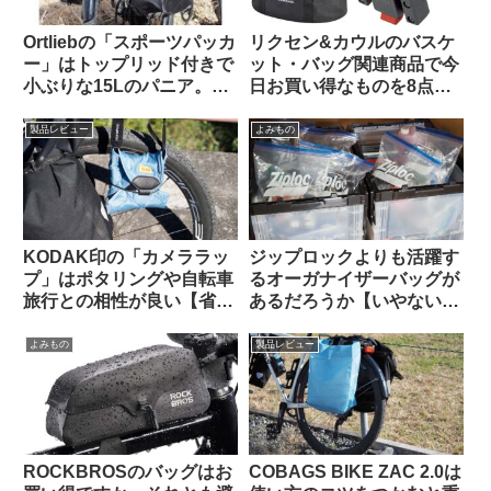
Ortliebの「スポーツパッカ
リクセン&カウルのバスケ
ー」はトップリッド付きで
ット・バッグ関連商品で今
小ぶりな15Lのパニア。ど
日お買い得なものを8点ご
んな特徴があり、どんな使
紹介します
い方に向いている？
製品レビュー
よみもの
KODAK印の「カメララッ
ジップロックよりも活躍す
プ」はポタリングや自転車
るオーガナイザーバッグが
旅行との相性が良い【省ス
あるだろうか【いやない・
ペース・クッション・撥
海外掲示板から】
水】
よみもの
製品レビュー
ROCKBROSのバッグはお
COBAGS BIKE ZAC 2.0は