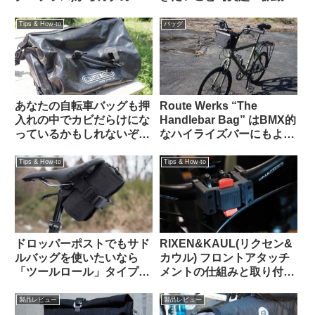
という異音が聞こえる原因
＝】
はこれだった【豆感想】
Tips & How-to
バッグ
あなたの自転車バッグも押
Route Werks “The
入れの中でカビだらけにな
Handlebar Bag” はBMX的
っているかもしれないぞ
なハイライズバーにもよく
【高温多湿な時期にこそや
似合うことに気が付いた
っておきたいメンテナン
【Tern CRESTで使う】
Tips & How-to
Tips & How-to
ス】
ドロッパーポストでもサド
RIXEN&KAUL(リクセン&
ルバッグを使いたいなら
カウル) フロントアタッチ
「ツールロール」タイプも
メントの仕組みと取り付け
検討してみよう
方法 KF852 KF810
製品レビュー
製品レビュー