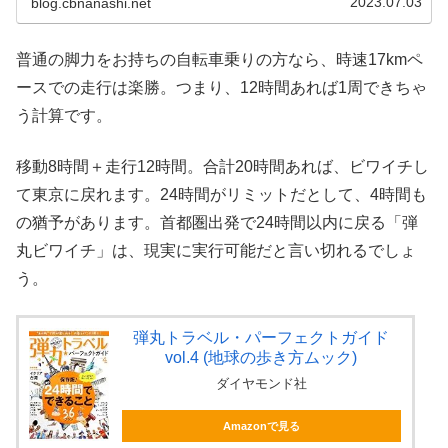
2023.07.03
blog.cbnanashi.net
たる“一周”」を走って、全ル...
普通の脚力をお持ちの自転車乗りの方なら、時速17kmペ
ースでの走行は楽勝。つまり、12時間あれば1周できちゃ
う計算です。
移動8時間＋走行12時間。合計20時間あれば、ビワイチし
て東京に戻れます。24時間がリミットだとして、4時間も
の猶予があります。首都圏出発で24時間以内に戻る「弾
丸ビワイチ」は、現実に実行可能だと言い切れるでしょ
う。
弾丸トラベル・パーフェクトガイド
vol.4 (地球の歩き方ムック)
ダイヤモンド社
Amazonで見る