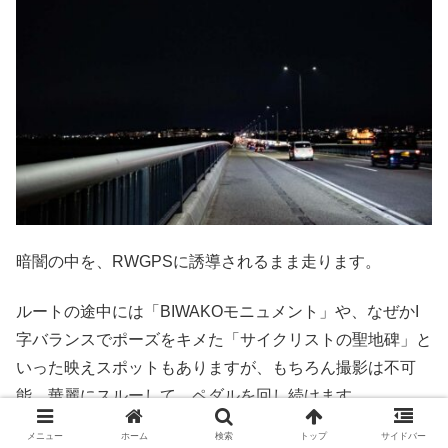
暗闇の中を、RWGPSに誘導されるまま走ります。
ルートの途中には「BIWAKOモニュメント」や、なぜかI
字バランスでポーズをキメた「サイクリストの聖地碑」と
いった映えスポットもありますが、もちろん撮影は不可
能。華麗にスルーして、ペダルを回し続けます。
メニュー
ホーム
検索
トップ
サイドバー
割と追い風気味、さらに極めて微妙な下り基調ということ