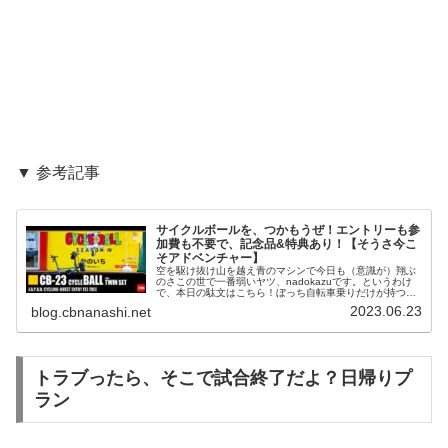
▼ 参考記事
サイクルボールを、つかもうぜ！エントリーも参
加費も不要で、記念品&特典あり！【そうさ今こ
そアドベンチャー】
空を駆け抜け山を越え青のマシンで今日も（意識が）翔ぶ
のさこの世で一番弱いヤツ、nadokazuです。というわけ
で、本日の駄文はこちら！ぼっち自転車乗りだけが持つ、
圧倒的な自由。気の合う仲間たちとワイワイ走って楽しく
2023.06.23
blog.cbnanashi.net
過ごす、リア充自転車乗りの...
トラブったら、そこで試合終了だよ？日帰りプ
ラン