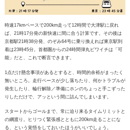
時速17kmペースで200km走って12時間で大津駅に戻れ
ば、21時17分発の新快速に間に合う計算です。その後は
京都駅21時38分発、のぞみ64号に乗り換えれば東京駅到
着は23時45分。首都圏からの24時間弾丸ビワイチは「可
能」だと、これで断言できます。
1点だけ懸念事項があるとすると、時間的余裕がまったく
無いところ。走行ペースが少し落ちたり、何かトラブルが
発生したり、輪行解除／準備にホンのちょっと手こずった
りしただけで、アッという間に詰んでしまいます。
スタートからゴールまで、常に迫り来るタイムリミットと
の綱渡り。ヒリつく緊張感とともに200km走ることにな
る、という覚悟をしておいたほうがいいでしょう。