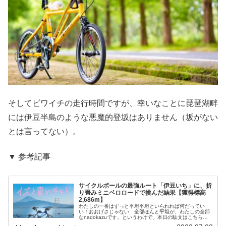
そしてビワイチの走行時間ですが、幸いなことに琵琶湖畔
には伊豆半島のような悪魔的登坂はありません（坂がない
とは言ってない）。
▼ 参考記事
サイクルボールの最強ルート「伊豆いち」に、折
り畳みミニベロロードで挑んだ結果【獲得標高
2,686m】
わたしの一番はずっと平坦平坦といられれば何だってい
い！おおげさじゃない 全部ほんと平坦が、わたしの全部
なnadokazuです。というわけで、本日の駄文はこちら！
サイクルボールについて、念のため復習。「日本中の名だ