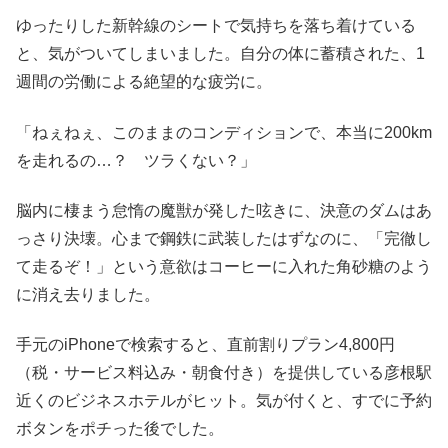
ゆったりした新幹線のシートで気持ちを落ち着けている
と、気がついてしまいました。自分の体に蓄積された、1
週間の労働による絶望的な疲労に。
「ねぇねぇ、このままのコンディションで、本当に200km
を走れるの…？ ツラくない？」
脳内に棲まう怠惰の魔獣が発した呟きに、決意のダムはあ
っさり決壊。心まで鋼鉄に武装したはずなのに、「完徹し
て走るぞ！」という意欲はコーヒーに入れた角砂糖のよう
に消え去りました。
手元のiPhoneで検索すると、直前割りプラン4,800円
（税・サービス料込み・朝食付き）を提供している彦根駅
近くのビジネスホテルがヒット。気が付くと、すでに予約
ボタンをポチった後でした。