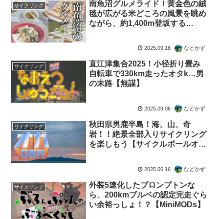
南魚沼グルメライド！黄金色の絨
サイクリング
毯が広がる米どころの風景を眺め
ながら、約1,400m登坂する
100kmのコースを「完食」せよ！
2025.09.18
などかず
直江津集合2025！小径折り畳み
サイクリング
自転車で330km走ったオタk…男
の末路【無謀】
2025.09.06
などかず
秋田県男鹿半島！海、山、奇
サイクリング
岩！！絶景全部入りサイクリング
を楽しもう【サイクルボールオガ
イチ】
2025.06.16
などかず
外装5速化したブロンプトンな
サイクリング
ら、200kmブルベの認定完走ぐら
い余裕っしょ！？【MiniMODs】