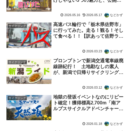
けじゃない5つの魅力と、公開さ
れた7ステージの攻略メモ
2026.05.16
2026.05.17
などかず
高速バス輪行で「栃木県佐野市」
サイクリング
に行ってみた。走る！観る！そし
て食べる！！【訳あって佐野ラー
メンをスルー】
2026.03.23
などかず
ブロンプトンで新潟交通電車線廃
サイクリング
線跡紀行！ 土地勘なしの素人
が、新潟で日帰りサイクリングし
てみたら…。
2026.03.12
などかず
地獄の登坂イベントなのにリピー
サイクリング
ト確定！獲得標高2,700m「南ア
ルプスサイクルアドベンチャーロ
ングライド120」の魔力とは？
2026.01.18
などかず