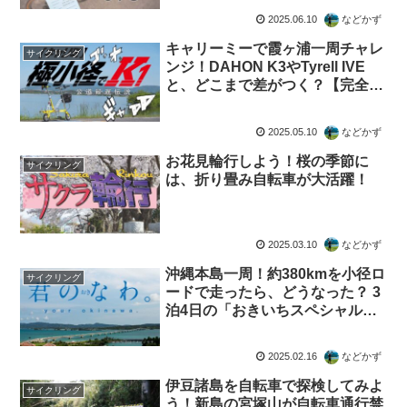
2025.06.10
などかず
キャリーミーで霞ヶ浦一周チャレ
サイクリング
ンジ！DAHON K3やTyrell IVE
と、どこまで差がつく？【完全敗
北】
2025.05.10
などかず
お花見輪行しよう！桜の季節に
サイクリング
は、折り畳み自転車が大活躍！
2025.03.10
などかず
沖縄本島一周！約380kmを小径ロ
サイクリング
ードで走ったら、どうなった？ 3
泊4日の「おきいちスペシャルツ
アー4DAYs」！
2025.02.16
などかず
伊豆諸島を自転車で探検してみよ
サイクリング
う！新島の宮塚山が自転車通行禁