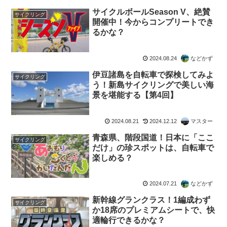
サイクルボールSeason V、絶賛
サイクリング
開催中！今からコンプリートでき
るかな？
2024.08.24
などかず
伊豆諸島を自転車で探検してみよ
サイクリング
う！新島サイクリングで美しい海
景を堪能する【第4回】
2024.08.21
2024.12.12
マスター
青森県、階段国道！日本に「ここ
サイクリング
だけ」の珍スポットは、自転車で
楽しめる？
2024.07.21
などかず
新幹線グランクラス！1編成わず
サイクリング
か18席のプレミアムシートで、快
適輪行できるかな？