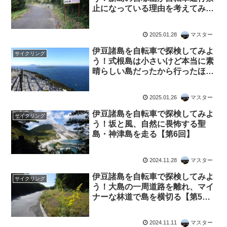
止になっている理由を考えてみた
【第8回】
2025.01.28
マスター
伊豆諸島を自転車で探検してみよ
サイクリング
う！式根島は小さいけど本当に素
晴らしい島だったから行ったほう
がいいぞ【第7回】
2025.01.26
マスター
伊豆諸島を自転車で探検してみよ
サイクリング
う！坂と風、自然に畏怖する聖
島・神津島を走る【第6回】
2024.11.28
マスター
伊豆諸島を自転車で探検してみよ
サイクリング
う！大島の一周道路を離れ、マイ
ナーな林道で島を横切る【第5
回】
2024.11.11
マスター