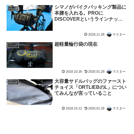
シマノがバイクパッキング製品に
バッグ
本腰を入れる。PROに
DISCOVERというラインナップ
が登場
2018.11.28
マスター
超軽量輪行袋の現在
バッグ
2018.10.26
2020.01.29
マスター
大容量サドルバッグのファースト
バッグ
チョイス「ORTLIEBのL」につい
てみんなが言っていること
2018.10.12
2020.01.29
マスター