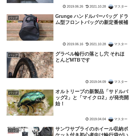
2019.06.26
2021.10.28
マスター
Grunge ハンドルバーバッグ ドラ
バッグ
ム型フロントバッグの新定番候補
2019.06.16
2021.10.28
マスター
グラベル輪行の落とし穴 それほ
バッグ
とんどMTBです
2019.04.09
マスター
オルトリーブの新製品「サドルバ
バッグ
ッグ2」と「マイクロ2」が発売開
始！
2019.04.04
マスター
サンワサプライのホイール収納ポ
バッグ
ケット付き初心者向け輪行袋がい