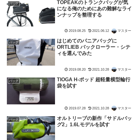
TOPEAKのトランクバッグが気
バッグ
になる俺のためにあの難解なライ
ンナップを整理する
2019.08.25
2021.06.12
マスター
はじめてのパニアバッグに
バッグ
ORTLIEB バックローラー・シテ
ィを選んでみた
2019.08.20
2021.10.28
マスター
TIOGA H-ポッド 超軽量横型輪行
バッグ
袋を試す
2019.07.28
2021.10.28
マスター
オルトリーブの新作「サドルバッ
バッグ
グ2」1.6Lモデルを試す