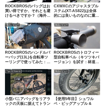
ROCKBROSのバッグはお
CXWXCのアジャスタブル
買い得ですか、それとも避
ステム(XT-AS822)は全体
けるべきですか？（海外掲
的には良いものなのに重大
示板から）
な欠点がひとつあってとて
も惜しい
製品レビュー
製品レビュー
ROCKBROSのハンドルバ
ROCKBROSのトロフィー
ーバッグ(13L)を自転車ツ
型自転車ベル（キツツキバ
ーリングで使ってみた：機
ージョン）を試す：林道サ
能性合格・質感も高級感が
イクリング中に熊とバッタ
あり使っていて気持ちが良
リ出会わないために…
Tips & How-to
製品レビュー
い
小型パニアバッグをリアラ
【使用5年目】シュワル
ックの天板に据えてトラン
ベ・ビッグアップル &