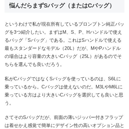
悩んだらまずSバッグ（またはCバッグ）
というわけで私が現在所有しているブロンプトン純正バッ
グを3つ紹介したい。まずはM、S、P、Hハンドルで使え
るバッグ「Sバッグ」である。これはSハンドルで使える
最もスタンダードなモデル（20L）だが、MやPハンドル
の場合はより容量の大きいCバッグ（25L）があるのでそ
ちらを選んでも良いだろう。
私がCバッグではなくSバッグを使っているのは、S6Lに
乗っているから。Cバッグは使えないのだ。M3LやM6Lに
乗っている方はより大きいCバッグを選択しても良いと思
う。
さてそのSバッグだが、前面の薄いジッパー付きフラップ
は着せかえ感覚で簡単にデザイン性の高いオプション品と