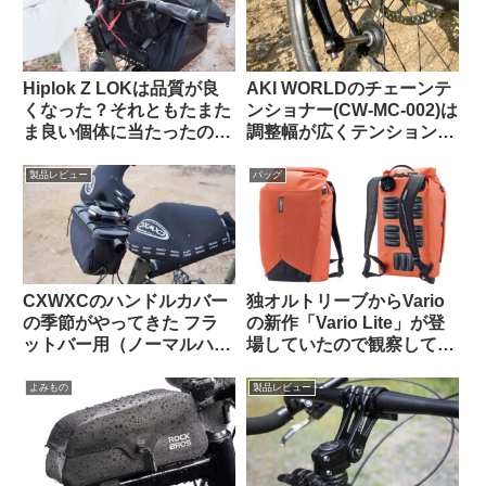
Hiplok Z LOKは品質が良
AKI WORLDのチェーンテ
くなった？それともたまた
ンショナー(CW-MC-002)は
ま良い個体に当たったの
調整幅が広くテンションも
か…
申し分なし
製品レビュー
バッグ
CXWXCのハンドルカバー
独オルトリーブからVario
の季節がやってきた フラ
の新作「Vario Lite」が登
ットバー用（ノーマルハン
場していたので観察してみ
ドル対応版）をTern Crest
よう
で使ってみた
よみもの
製品レビュー