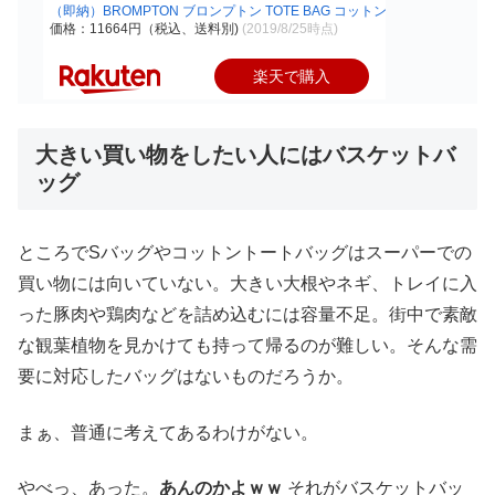
（即納）BROMPTON ブロンプトン TOTE BAG コットントートバッグ フロント
価格：11664円（税込、送料別)
(2019/8/25時点)
楽天で購入
大きい買い物をしたい人にはバスケットバ
ッグ
ところでSバッグやコットントートバッグはスーパーでの
買い物には向いていない。大きい大根やネギ、トレイに入
った豚肉や鶏肉などを詰め込むには容量不足。街中で素敵
な観葉植物を見かけても持って帰るのが難しい。そんな需
要に対応したバッグはないものだろうか。
まぁ、普通に考えてあるわけがない。
やべっ、あった。
あんのかよｗｗ
それがバスケットバッ