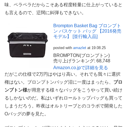
味、ペラペラだからこそある程度軽量に仕上がっていると
も言えるので、迂闊に糾弾もできない。
Brompton Basket Bag ブロンプト
ン バスケット バッグ 【2016発売
モデル】 [並行輸入品]
posted with
amazlet
at 19.08.25
BROMPTON(ブロンプトン)
売り上げランキング: 68,748
Amazon.co.jpで詳細を見る
だがこの仕様で2万円はやはり高い。それでも我々に選択
権はない。ブロンプトンバッグ沼に一度はまったら、
ブロ
ンプトン様
が用意する様々なバッグをこうやって買い続け
るしかないのだ。私はいずれロールトップバッグも買って
しまうだろう。昨夜はオルトリーブとのコラボで開発した
Oバッグの夢を見た。