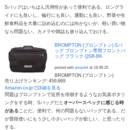
Sバッグはいちばん汎用性があって便利である。ロングラ
イドにも良いし、輪行にも良い。通勤にも良い。野菜や生
鮮食料品を大量に詰め込むのには向かないが、軽い買い物
なら問題ない。カメラや雑誌も放り込んでおける。
BROMPTON (ブロンプトン) Sバ
ッグ ブロンプトン専用フロントバ
ッグ ブラック QSB-BK
posted with
amazlet
at 19.08.25
BROMPTON (ブロンプトン)
売り上げランキング: 459,669
Amazon.co.jpで詳細を見る
問題はブロンプトンで近所を徘徊するようなお気楽ポタリ
ングをする時、Sバッグだと
オーバースペックに感じる時
がある
ことだ。便利で、何の問題もないバッグである。だ
が普段使いにもう少し小さいバッグが欲しい、と思ったり
する。