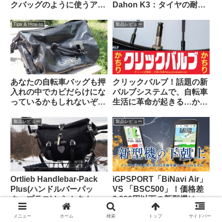
クバッグのように使うアイ
Dahon K3：タイヤの耐久
デアを発見（海外掲示板か
性とリムへの影響はどうで
ら）Ortlieb Gravel-Pack /
あったか
Tips & How-to
製品レビュー
Quick-Rack
あなたの自転車バッグも押
クリックバルブ！話題の新
入れの中でカビだらけにな
バルブシステムで、自転車
っているかもしれないぞ
生活に革命が起きる…か
【高温多湿な時期にこそや
な？
っておきたいメンテナン
製品レビュー
製品レビュー
ス】
Ortlieb Handlebar-Pack
iGPSPORT「BiNavi Air」
Plus(ハンドルバーパッ
VS 「BSC500」！価格差
ク・プラス)からカタカタ
2,000円以下の新型機は、
という異音が聞こえる原因
どっちを選べば幸せになれ
メニュー
ホーム
検索
トップ
サイドバー
はこれだった【豆感想】
るの？
製品レビュー
Tips & How-to