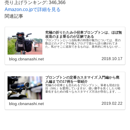
売り上げランキング: 346,366
Amazon.co.jpで詳細を見る
関連記事
究極の折りたたみ小径車ブロンプトンは、ほぼ無
改造のまま乗るのが正解である
ブロンプトンという自転車の特徴や魅力については、星の
数ほどのメディアや個人ブログで昔から語り継がれてき
た。私がそこに追加できるものは、基本的に何もないが、
最近はこの自転車を「ほぼ吊るしの状態」で乗っている。
そのことについて書いてみたい。筆者...
2018.10.17
blog.cbnanashi.net
ブロンプトンの定番カスタマイズ 入門編から廃
人編までの17例を一挙紹介
究極の小径車とも言われるブロンプトン。筆者も現在2台
目（S6L）を愛用していますが、使い勝手を良くしたり軽
量化するための様々なカスタマイズ方法が存在します。こ
の記事では初心者でもできるもの、手を出さないほうがい
いもの、あわせて17の手法を紹...
2019.02.22
blog.cbnanashi.net