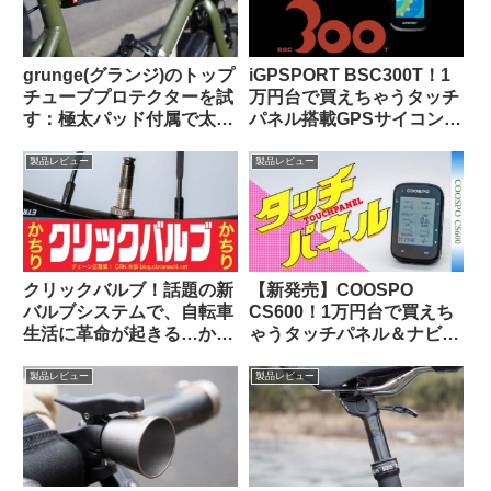
grunge(グランジ)のトップ
iGPSPORT BSC300T！1
チューブプロテクターを試
万円台で買えちゃうタッチ
す：極太パッド付属で太め
パネル搭載GPSサイコンっ
のチューブにも対応可
て、使いものになるの？
【rin project製品との比較
製品レビュー
製品レビュー
も】
クリックバルブ！話題の新
【新発売】COOSPO
バルブシステムで、自転車
CS600！1万円台で買えち
生活に革命が起きる…か
ゃうタッチパネル＆ナビ対
な？
応GPSサイクルコンピュー
タの実力って、どんな感
製品レビュー
製品レビュー
じ？