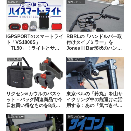
製品レビュー
製品レビュー
iGPSPORTのスマートライ
RBRLの「ハンドルバー取
ト「VS1800S」
付けタイプミラー」を
「TL50」！ライトとサイ
Jones H Bar形状のハンド
コンを丸ごとiGPSPORTで
ルに装着したら相性バッチ
揃えると、新しい扉が開く
リでした
セール情報
製品レビュー
かも！
リクセン&カウルのバスケ
東京ベルの「鈴丸」を山サ
ット・バッグ関連商品で今
イクリング中の熊避けに活
日お買い得なものを8点ご
用する：あの「気づきベ
紹介します
ル」を手元でオンオフでき
るようにした感じで超便利
製品レビュー
製品レビュー