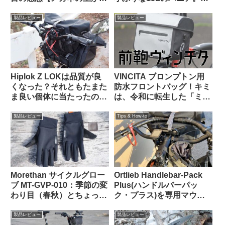
かける 6000円 vs. 1600
んな特徴があり、どんな使
円】
い方に向いている？
製品レビュー
製品レビュー
Hiplok Z LOKは品質が良
VINCITA ブロンプトン用
くなった？それともたまた
防水フロントバッグ！キミ
ま良い個体に当たったの
は、令和に転生した「ミニ
か…
Oバッグ」…なのか？
製品レビュー
Tips & How-to
Morethan サイクルグロー
Ortlieb Handlebar-Pack
ブ MT-GVP-010：季節の変
Plus(ハンドルバーパッ
わり目（春秋）とちょっと
ク・プラス)を専用マウン
だけ寒い日に便利
トを使わずにフロントラッ
クに置いてみた
製品レビュー
製品レビュー