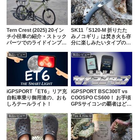
Tern Crest (2025) 20イン
SK11「S120-M 折りたた
チ小径車の紹介・ストック
みノコギリ」は焚き火も存
パーツでのライドインプレ
分に楽しみたいタイプの自
ッション【ラブリーで楽し
転車キャンツーに持ってい
い上質なミニベロ】
くと便利な時がある
製品レビュー
製品レビュー
iGPSPORT「ET6」リア充
iGPSPORT BSC300T vs
自転車乗り御用達の、おも
COOSPO CS600！ お手頃
しろテールライト！
GPSサイコンの覇者はどっ
ちだ！？
製品レビュー
Tips & How-to