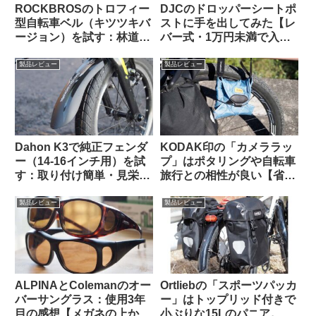
ROCKBROSのトロフィー
DJCのドロッパーシートポ
型自転車ベル（キツツキバ
ストに手を出してみた【レ
ージョン）を試す：林道サ
バー式・1万円未満で入門
イクリング中に熊とバッタ
用としてはアリか】
リ出会わないために…
製品レビュー
製品レビュー
Dahon K3で純正フェンダ
KODAK印の「カメララッ
ー（14-16インチ用）を試
プ」はポタリングや自転車
す：取り付け簡単・見栄え
旅行との相性が良い【省ス
良し。ラックとの共存はで
ペース・クッション・撥
きる？
水】
製品レビュー
製品レビュー
ALPINAとColemanのオー
Ortliebの「スポーツパッカ
バーサングラス：使用3年
ー」はトップリッド付きで
目の感想【メガネの上から
小ぶりな15Lのパニア。ど