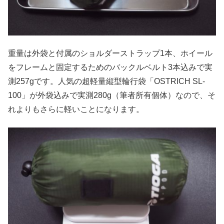
重量は外袋と付属のショルダーストラップ1本、ホイール
をフレームと固定するためのバックルベルト3本込みで実
測257gです。人気の超軽量縦型輪行袋「OSTRICH SL-
100」が外袋込みで実測280g（筆者所有個体）なので、そ
れよりもさらに軽いことになります。