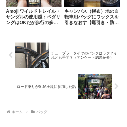
Amoji ワイルドトレイル・
キャンバス（幌布）地の自
サンダルの使用感：ペダリ
転車用バッグにワックスを
ングはOKだが歩行の多い
引きなおす【蝋引き・防水
自転車キャンツーでは
加工】
CROCSの快適さに及ばず
チューブラータイヤのパンクはラク？そ
れとも手間？（アンケート結果紹介）
ロード乗りがSDA王滝に参加した話
ホーム
バッグ