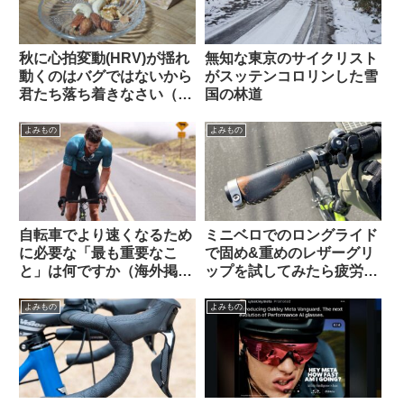
秋に心拍変動(HRV)が揺れ
無知な東京のサイクリスト
動くのはバグではないから
がスッテンコロリンした雪
君たち落ち着きなさい（海
国の林道
外掲示板でのオピニオン観
察）
よみもの
よみもの
自転車でより速くなるため
ミニベロでのロングライド
に必要な「最も重要なこ
で固め&重めのレザーグリ
と」は何ですか（海外掲示
ップを試してみたら疲労が
板から）
少なかった【THEODORE
CYCLE GRIP】
よみもの
よみもの