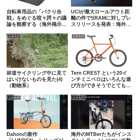
自転車用品の「パクり合
UCIが最大ロールアウト距
戦」をめぐる喧々諤々の議
離の件でSRAMに対しプレ
論を観察する（海外掲示板
スリリースを発表：海外サ
から）
イクリストの反応は？
よみもの
よみもの
林道サイクリング中に見て
Tern CREST という20イ
はいけないものを見た(4)
ンチミニベロはいろんな遊
（動物系）
び方ができそうでとても気
になる【欲しい完成車観
察】
よみもの
よみもの
Dahonの新作
海外のMTBerたちがインス