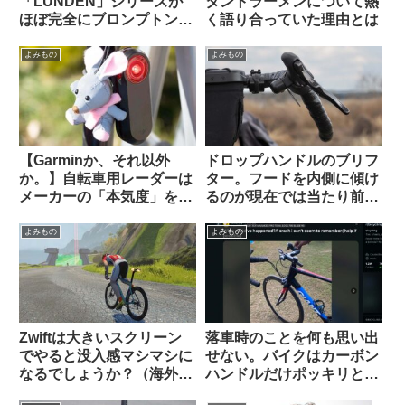
「LUNDEN」シリーズが
タントラーメンについて熱
ほぼ完全にブロンプトンな
く語り合っていた理由とは
見た目で海外で話題に
【Brompton vs.
よみもの
よみもの
Brompnot 最終戦争へ】
【Garminか、それ以外
ドロップハンドルのブリフ
か。】自転車用レーダーは
ター。フードを内側に傾け
メーカーの「本気度」を考
るのが現在では当たり前？
慮しながら選ぶべき？
（海外掲示板から）
Brytonは誤判定が多すぎ
よみもの
よみもの
る？（海外掲示板から）
Zwiftは大きいスクリーン
落車時のことを何も思い出
でやると没入感マシマシに
せない。バイクはカーボン
なるでしょうか？（海外掲
ハンドルだけポッキリと。
示板から）
何が原因だったのでしょ