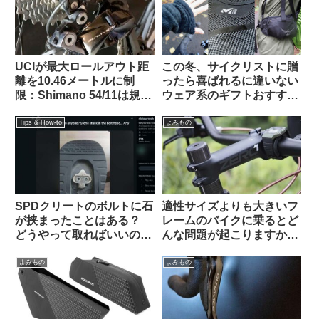
UCIが最大ロールアウト距
この冬、サイクリストに贈
離を10.46メートルに制
ったら喜ばれるに違いない
限：Shimano 54/11は規定
ウェア系のギフトおすすめ
内・SRAM 50/10はルール
3選【筆者使用経験のある
違反にーー海外掲示板での
ものから】
Tips & How-to
よみもの
意見を観察
SPDクリートのボルトに石
適性サイズよりも大きいフ
が挟まったことはある？
レームのバイクに乗るとど
どうやって取ればいいの？
んな問題が起こりますか
（海外掲示板より）
（海外掲示板から）
よみもの
よみもの