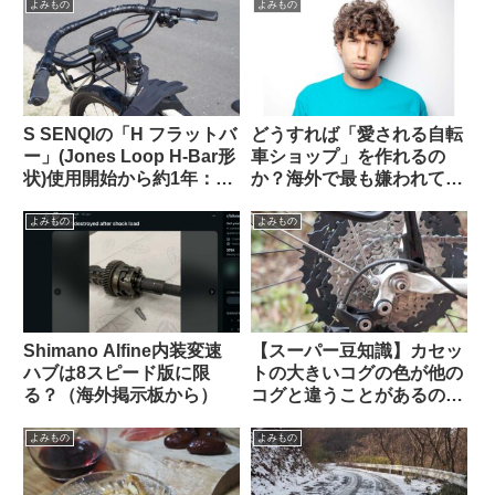
う？（海外掲示板から）
よみもの
よみもの
S SENQIの「H フラットバ
どうすれば「愛される自転
ー」(Jones Loop H-Bar形
車ショップ」を作れるの
状)使用開始から約1年：両
か？海外で最も嫌われてい
サイドをカットして少し短
る”condescending”な態
くしてみた
度に学ぶ（海外掲示板か
よみもの
よみもの
ら）
Shimano Alfine内装変速
【スーパー豆知識】カセッ
ハブは8スピード版に限
トの大きいコグの色が他の
る？（海外掲示板から）
コグと違うことがあるのは
なぜですか
よみもの
よみもの