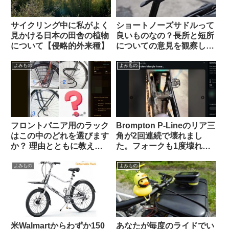
サイクリング中に私がよく
ショートノーズサドルって
見かける日本の田舎の植物
良いものなの？長所と短所
について【侵略的外来種】
についての意見を観察して
みよう（海外掲示板から）
よみもの
よみもの
フロントパニア用のラック
Brompton P-Lineのリア三
はこの中のどれを選びます
角が2回連続で壊れまし
か？ 理由とともに教えて
た。フォークも1度壊れま
ください（海外掲示板か
した【原因は設計か製造
ら）
か？】（海外掲示板から）
よみもの
よみもの
米Walmartからわずか150
あなたが毎度のライドでい