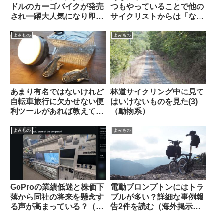
ドルのカーゴバイクが発売
つもやっていることで他の
され一躍大人気になり即日
サイクリストからは「なん
ソールドアウトに
だこいつ」と思われていそ
うなことを教えて下さい
よみもの
よみもの
【みんな違ってみんない
い】
あまり有名ではないけれど
林道サイクリング中に見て
自転車旅行に欠かせない便
はいけないものを見た(3)
利ツールがあれば教えてく
（動物系）
ださい（海外掲示板より）
よみもの
よみもの
GoProの業績低迷と株価下
電動ブロンプトンにはトラ
落から同社の将来を懸念す
ブルが多い？詳細な事例報
る声が高まっている？（海
告2件を読む（海外掲示板
外掲示板から）
から）