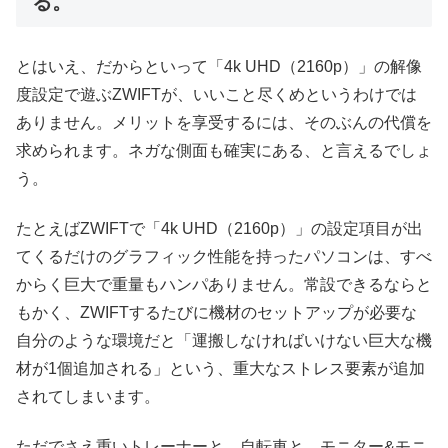
る。
とはいえ、だからといって「4k UHD（2160p）」の解像
度設定で遊ぶZWIFTが、いいこと尽くめというわけでは
ありません。メリットを享受するには、そのぶんの代償を
求められます。ネガな側面も確実にある、と言えるでしょ
う。
たとえばZWIFTで「4k UHD（2160p）」の設定項目が出
てくるだけのグラフィック性能を持ったパソコンは、すべ
からく巨大で重量もハンパありません。常設できるならと
もかく、ZWIFTするたびに機材のセットアップが必要な
自分のような環境だと「運搬しなければいけない巨大な機
材が1個追加される」という、重大なストレス要素が追加
されてしまいます。
ただでさえ重いトレーナーと、自転車と、モニター&モニ