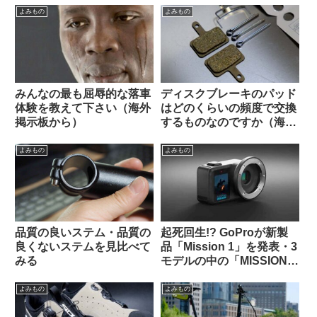
よみもの
よみもの
みんなの最も屈辱的な落車
ディスクブレーキのパッド
体験を教えて下さい（海外
はどのくらいの頻度で交換
掲示板から）
するものなのですか（海外
掲示板から）
よみもの
よみもの
品質の良いステム・品質の
起死回生!? GoProが新製
良くないステムを見比べて
品「Mission 1」を発表・3
みる
モデルの中の「MISSION 1
PRO ILS」はレンズ交換式
でm43対応。でもこれって
よみもの
よみもの
誰向けのカメラなの？（海