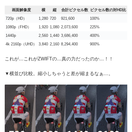
画面解像度
横
縦
合計ピクセル数
ピクセル数の対HD比
720p（HD）
1,280
720
921,600
100%
1080p（FHD）
1,920
1,080
2,073,600
225%
1440p
2,560
1,440
3,686,400
400%
4k 2160p（UHD）
3,840
2,160
8,294,400
900%
これが…これがZWIFTの…真の力だったのか…！！
▼横並び比較。縮小しちゃうと差が縮まるなぁ…。