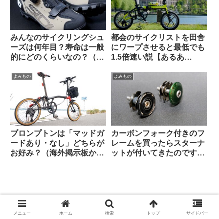
外掲示板から）
みんなのサイクリングシュ
都会のサイクリストを田舎
ーズは何年目？寿命は一般
にワープさせると最低でも
的にどのくらいなの？（海
1.5倍速い説【あるあ
外掲示板から）
る？】
よみもの
よみもの
ブロンプトンは「マッドガ
カーボンフォーク付きのフ
ードあり・なし」どちらが
レームを買ったらスターナ
お好み？（海外掲示板か
ットが付いてきたのですが
ら）
使っても良いのでしょうか
（海外掲示板から）
メニュー
ホーム
検索
トップ
サイドバー