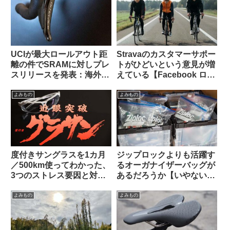
UCIが最大ロールアウト距
Stravaのカスタマーサポー
離の件でSRAMに対しプレ
トがひどいという意見が増
スリリースを発表：海外サ
えている【Facebook ログ
イクリストの反応は？
イン】
よみもの
よみもの
度付きサングラスを1カ月
ジップロックよりも活躍す
／500km使ってわかった、
るオーガナイザーバッグが
3つのストレス要因と対策
あるだろうか【いやない・
不能な弱点とは？【ひとつ
海外掲示板から】
は解決策あり】
よみもの
よみもの