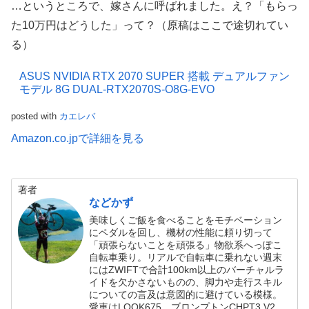
…というところで、嫁さんに呼ばれました。え？「もらっ
た10万円はどうした」って？（原稿はここで途切れてい
る）
ASUS NVIDIA RTX 2070 SUPER 搭載 デュアルファン
モデル 8G DUAL-RTX2070S-O8G-EVO
posted with
カエレバ
Amazon.co.jpで詳細を見る
著者
などかず
美味しくご飯を食べることをモチベーション
にペダルを回し、機材の性能に頼り切って
「頑張らないことを頑張る」物欲系へっぽこ
自転車乗り。リアルで自転車に乗れない週末
にはZWIFTで合計100km以上のバーチャルラ
イドを欠かさないものの、脚力や走行スキル
についての言及は意図的に避けている模様。
愛車はLOOK675、ブロンプトンCHPT3 V2、