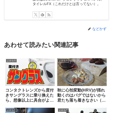
タイレルFX（これだけとは言ってない）。
などかず
あわせて読みたい関連記事
よみもの
よみもの
コンタクトレンズから度付
秋に心拍変動(HRV)が揺れ
きサングラスに乗り換えた
動くのはバグではないから
ら、想像以上に具合がよか
君たち落ち着きなさい（海
った話。
外掲示板でのオピニオン観
察）
よみもの
よみもの