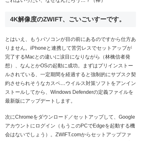
これはいったい、なぜなんだろう…？（棒）
4K解像度のZWIFT、ごいごいすーです。
とはいえ、もうパソコンが目の前にあるのですから仕方あ
りません。iPhoneと連携して苦労レスでセットアップが
完了するMacとの違いに涙目になりながら（林檎信者発
想）、なんとかOSの起動に成功。まずはプリインストー
ルされている、一定期間を経過すると強制的にサブスク契
約させられそうなカスペ…ウイルス対策ソフトをアンイン
ストールしてから、Windows Defenderの定義ファイルを
最新版にアップデートします。
次にChromeをダウンロード／セットアップして、Google
アカウントにログイン（もうこのPCでEdgeを起動する機
会はないでしょう）。ZWIFT.comからセットアップファ