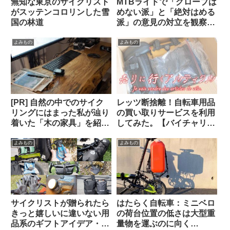
無知な東京のサイクリスト
MTBライドで「グローブは
がスッテンコロリンした雪
めない派」と「絶対はめる
国の林道
派」の意見の対立を観察す
る（海外掲示板から）
よみもの
よみもの
[PR] 自然の中でのサイク
レッツ断捨離！自転車用品
リングにはまった私が辿り
の買い取りサービスを利用
着いた「木の家具」を紹介
してみた。【バイチャリ】
します【一枚板の机・読者
【ビチアモーレ】
特典あり】
よみもの
よみもの
サイクリストが贈られたら
はたらく自転車：ミニベロ
きっと嬉しいに違いない用
の荷台位置の低さは大型重
品系のギフトアイデア・お
量物を運ぶのに向く