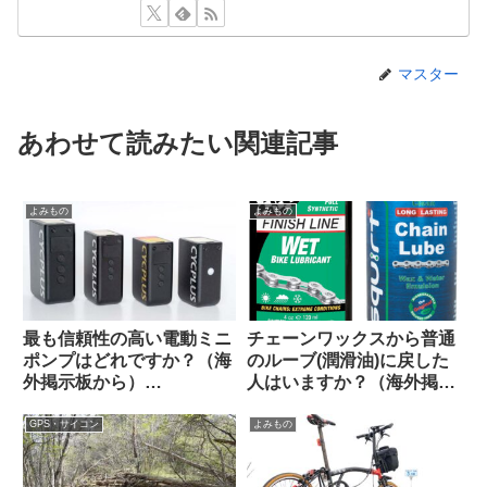
マスター
あわせて読みたい関連記事
よみもの
よみもの
最も信頼性の高い電動ミニ
チェーンワックスから普通
ポンプはどれですか？（海
のルーブ(潤滑油)に戻した
外掲示板から）
人はいますか？（海外掲示
【CYCPLUS / Muc Off /
板から）
Silca / Fanttik / Trek /
GPS・サイコン
よみもの
Fumpa Pumpa】