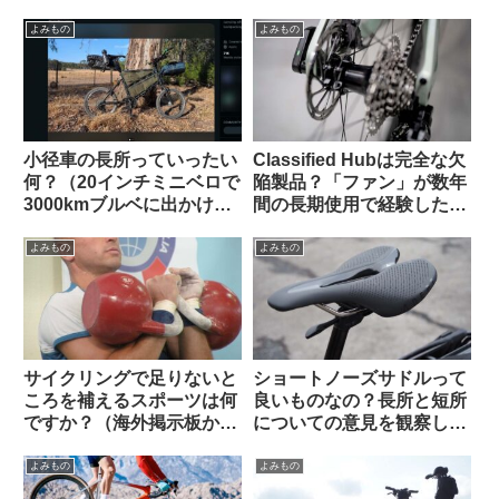
すすめ10選【筆者使用経験
Dahon K3で灯油ポリタン
のあるものから】
ク運んでみた
よみもの
よみもの
小径車の長所っていったい
Classified Hubは完全な欠
何？（20インチミニベロで
陥製品？「ファン」が数年
3000kmブルベに出かけま
間の長期使用で経験した
す、という海外掲示板での
様々な問題（海外掲示板か
スレッドから）
ら）
よみもの
よみもの
サイクリングで足りないと
ショートノーズサドルって
ころを補えるスポーツは何
良いものなの？長所と短所
ですか？（海外掲示板か
についての意見を観察して
ら）
みよう（海外掲示板から）
よみもの
よみもの