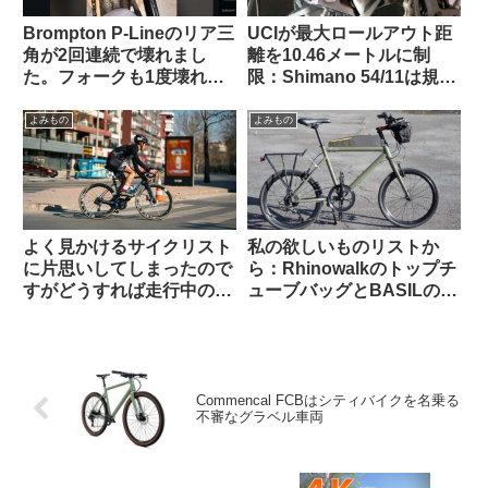
Brompton P-Lineのリア三
UCIが最大ロールアウト距
角が2回連続で壊れまし
離を10.46メートルに制
た。フォークも1度壊れま
限：Shimano 54/11は規定
した【原因は設計か製造
内・SRAM 50/10はルール
か？】（海外掲示板から）
違反にーー海外掲示板での
よみもの
よみもの
意見を観察
よく見かけるサイクリスト
私の欲しいものリストか
に片思いしてしまったので
ら：Rhinowalkのトップチ
すがどうすれば走行中の彼
ューブバッグとBASILのポ
を停められるでしょうか
ートランドフロントキャリ
（海外掲示板から）
ア
Commencal FCBはシティバイクを名乗る
不審なグラベル車両