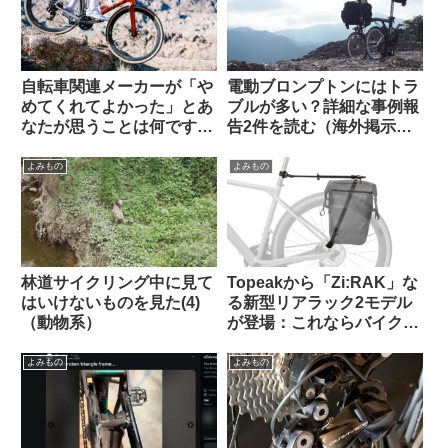
自転車関連メーカーが「や
電動ブロンプトンにはトラ
めてくれてよかった」とあ
ブルが多い？詳細な事例報
なたが思うことは何ですか
告2件を読む（海外掲示板
（海外掲示板から）
から）
よみもの
よみもの
林道サイクリング中に見て
Topeakから「Zi:RAK」な
はいけないものを見た(4)
る新型リアラック2モデル
（動物系）
が登場：これならバイクパ
ッキング派・パニア派どち
らも納得？
よみもの
よみもの