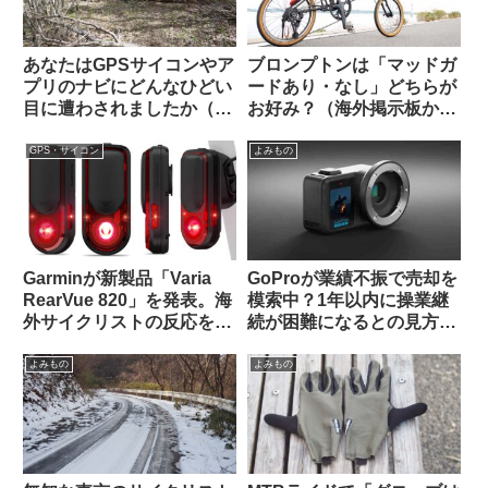
あなたはGPSサイコンやア
ブロンプトンは「マッドガ
プリのナビにどんなひどい
ードあり・なし」どちらが
目に遭わされましたか（海
お好み？（海外掲示板か
外掲示板から）
ら）
GPS・サイコン
よみもの
Garminが新製品「Varia
GoProが業績不振で売却を
RearVue 820」を発表。海
模索中？1年以内に操業継
外サイクリストの反応を観
続が困難になるとの見方も
察してみよう
（海外掲示板から）
よみもの
よみもの